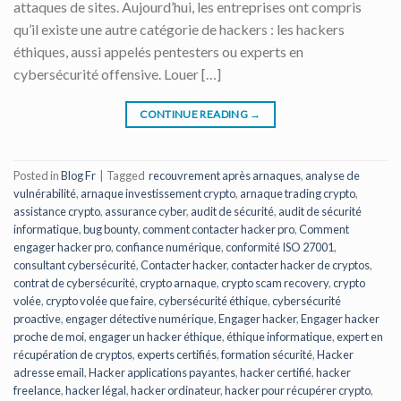
attaques de sites. Aujourd’hui, les entreprises ont compris
qu’il existe une autre catégorie de hackers : les hackers
éthiques, aussi appelés pentesters ou experts en
cybersécurité offensive. Louer […]
CONTINUE READING
→
Posted in
Blog Fr
|
Tagged
recouvrement après arnaques
,
analyse de
vulnérabilité
,
arnaque investissement crypto
,
arnaque trading crypto
,
assistance crypto
,
assurance cyber
,
audit de sécurité
,
audit de sécurité
informatique
,
bug bounty
,
comment contacter hacker pro
,
Comment
engager hacker pro
,
confiance numérique
,
conformité ISO 27001
,
consultant cybersécurité
,
Contacter hacker
,
contacter hacker de cryptos
,
contrat de cybersécurité
,
crypto arnaque
,
crypto scam recovery
,
crypto
volée
,
crypto volée que faire
,
cybersécurité éthique
,
cybersécurité
proactive
,
engager détective numérique
,
Engager hacker
,
Engager hacker
proche de moi
,
engager un hacker éthique
,
éthique informatique
,
expert en
récupération de cryptos
,
experts certifiés
,
formation sécurité
,
Hacker
adresse email
,
Hacker applications payantes
,
hacker certifié
,
hacker
freelance
,
hacker légal
,
hacker ordinateur
,
hacker pour récupérer crypto
,