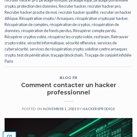
crypto
,
protection des données
,
Recruter hacker
,
recruter hacker pro
,
Recruter hacker proche de moi
,
recruter hacker qualifié
,
recruter un hacker
éthique
,
Récupération crypto / Arnaques
,
récupération crypto par hacker
,
Récupération de comptes
,
récupération de cryptos
,
récupération de
données
,
récupération de fonds perdus
,
Récupérer compte perdu
,
Récupérer cryptos volée
,
récupérez les crypto volée
,
red team
,
Retrouver
crypto volée
,
sécurité informatique
,
sécurité offensive
,
services de
cybersécurité
,
services de récupération crypto
,
solution contre arnaques
crypto
,
test de pénétration
,
traçage blockchain
,
Traçage de conjoint infidèle
Paris
BLOG FR
Comment contacter un hacker
professionnel
POSTED ON
NOVEMBER 1, 2025
BY
HACKERSPRODIGE
01