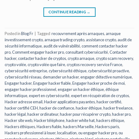
CONTINUE READING
→
Posted in
Blog Fr
|
Tagged
recouvrement après arnaques
,
arnaque
investissement crypto
,
arnaque trading crypto
,
assistance crypto
,
audit de
sécurité informatique
,
audit de vulnérabilité
,
comment contacter hacker
pro
,
Comment engager hacker pro
,
consultant cybersécurité
,
Contacter
hacker
,
contacter hacker de cryptos
,
crypto arnaque
,
crypto scam recovery
,
crypto volée
,
crypto volée que faire
,
cryptos recovery service France
,
cybersécurité entreprise
,
cybersécurité éthique
,
cybersécurité proactive
,
cybersécurité réseau
,
demander un hacker
,
engager détective numérique
,
Engager hacker
,
Engager hacker fiable
,
Engager hacker proche de moi
,
engager hacker professionnel
,
engager un hacker éthique
,
éthique
informatique
,
expert en cybersécurité
,
expert en récupération de cryptos
,
Hacker adresse email
,
Hacker applications payantes
,
hacker certifié
,
hacker certifié CEH
,
hacker de confiance
,
hacker éthique
,
hacker freelance
,
hacker légal
,
hacker ordinateur
,
hacker pour récupérer crypto
,
hacker pro
,
Hacker site web
,
Hacker téléphone
,
hacker white hat
,
hackers éthique
,
Hackers éthiques
,
Hackers fiable
,
hackers Marseille
,
Hackers paris
,
Hackers professionnel à louer
,
localisation
,
ou engager hacker pro
,
ou
recruter hacker pro
,
piratage éthique
,
piratage légal
,
piratage portefeuille