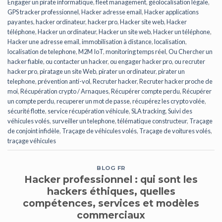
Engager un pirate informatique
,
fleet management
,
géolocalisation légale
,
GPS tracker professionnel
,
Hacker adresse email
,
Hacker applications
payantes
,
hacker ordinateur
,
hacker pro
,
Hacker site web
,
Hacker
téléphone
,
Hacker un ordinateur
,
Hacker un site web
,
Hacker un téléphone
,
Hacker une adresse email
,
immobilisation à distance
,
localisation
,
localisation de telephone
,
M2M IoT
,
monitoring temps réel
,
Ou Chercher un
hacker fiable
,
ou contacter un hacker
,
ou engager hacker pro
,
ou recruter
hacker pro
,
piratage un site Web
,
pirater un ordinateur
,
pirater un
telephone
,
prévention anti-vol
,
Recruter hacker
,
Recruter hacker proche de
moi
,
Récupération crypto / Arnaques
,
Récupérer compte perdu
,
Récupérer
un compte perdu
,
recuperer un mot de passe
,
récupérez les crypto volée
,
sécurité flotte
,
service récupération véhicule
,
SLA tracking
,
Suivi des
véhicules volés
,
surveiller un telephone
,
télématique constructeur
,
Traçage
de conjoint infidèle
,
Traçage de véhicules volés
,
Traçage de voitures volés
,
traçage véhicules
BLOG FR
Hacker professionnel : qui sont les
hackers éthiques, quelles
compétences, services et modèles
commerciaux