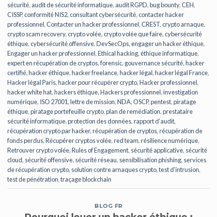
sécurité
,
audit de sécurité informatique
,
audit RGPD
,
bug bounty
,
CEH
,
CISSP
,
conformité NIS2
,
consultant cybersécurité
,
contacter hacker
professionnel
,
Contacter un hacker professionnel
,
CREST
,
crypto arnaque
,
crypto scam recovery
,
crypto volée
,
crypto volée que faire
,
cybersécurité
éthique
,
cybersécurité offensive
,
DevSecOps
,
engager un hacker éthique
,
Engager un hacker professionnel
,
Ethical hacking
,
éthique informatique
,
expert en récupération de cryptos
,
forensic
,
gouvernance sécurité
,
hacker
certifié
,
hacker éthique
,
hacker freelance
,
hacker légal
,
hacker légal France
,
Hacker légal Paris
,
hacker pour récupérer crypto
,
Hacker professionnel
,
hacker white hat
,
hackers éthique
,
Hackers professionnel
,
investigation
numérique
,
ISO 27001
,
lettre de mission
,
NDA
,
OSCP
,
pentest
,
piratage
éthique
,
piratage portefeuille crypto
,
plan de remédiation
,
prestataire
sécurité informatique
,
protection des données
,
rapport d’audit
,
récupération crypto par hacker
,
récupération de cryptos
,
récupération de
fonds perdus
,
Récupérer cryptos volée
,
red team
,
résilience numérique
,
Retrouver crypto volée
,
Rules of Engagement
,
sécurité applicative
,
sécurité
cloud
,
sécurité offensive
,
sécurité réseau
,
sensibilisation phishing
,
services
de récupération crypto
,
solution contre arnaques crypto
,
test d’intrusion
,
test de pénétration
,
traçage blockchain
BLOG FR