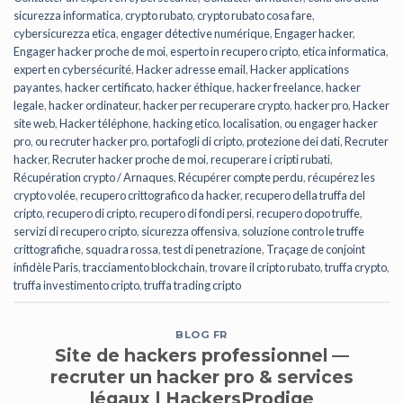
sicurezza informatica
,
crypto rubato
,
crypto rubato cosa fare
,
cybersicurezza etica
,
engager détective numérique
,
Engager hacker
,
Engager hacker proche de moi
,
esperto in recupero cripto
,
etica informatica
,
expert en cybersécurité
,
Hacker adresse email
,
Hacker applications
payantes
,
hacker certificato
,
hacker éthique
,
hacker freelance
,
hacker
legale
,
hacker ordinateur
,
hacker per recuperare crypto
,
hacker pro
,
Hacker
site web
,
Hacker téléphone
,
hacking etico
,
localisation
,
ou engager hacker
pro
,
ou recruter hacker pro
,
portafogli di cripto
,
protezione dei dati
,
Recruter
hacker
,
Recruter hacker proche de moi
,
recuperare i cripti rubati
,
Récupération crypto / Arnaques
,
Récupérer compte perdu
,
récupérez les
crypto volée
,
recupero crittografico da hacker
,
recupero della truffa del
cripto
,
recupero di cripto
,
recupero di fondi persi
,
recupero dopo truffe
,
servizi di recupero cripto
,
sicurezza offensiva
,
soluzione contro le truffe
crittografiche
,
squadra rossa
,
test di penetrazione
,
Traçage de conjoint
infidèle Paris
,
tracciamento blockchain
,
trovare il cripto rubato
,
truffa crypto
,
truffa investimento cripto
,
truffa trading cripto
BLOG FR
Site de hackers professionnel —
recruter un hacker pro & services
légaux | HackersProdige