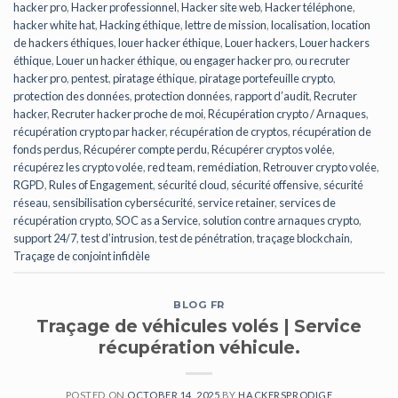
hacker pro
,
Hacker professionnel
,
Hacker site web
,
Hacker téléphone
,
hacker white hat
,
Hacking éthique
,
lettre de mission
,
localisation
,
location
de hackers éthiques
,
louer hacker éthique
,
Louer hackers
,
Louer hackers
éthique
,
Louer un hacker éthique
,
ou engager hacker pro
,
ou recruter
hacker pro
,
pentest
,
piratage éthique
,
piratage portefeuille crypto
,
protection des données
,
protection données
,
rapport d’audit
,
Recruter
hacker
,
Recruter hacker proche de moi
,
Récupération crypto / Arnaques
,
récupération crypto par hacker
,
récupération de cryptos
,
récupération de
fonds perdus
,
Récupérer compte perdu
,
Récupérer cryptos volée
,
récupérez les crypto volée
,
red team
,
remédiation
,
Retrouver crypto volée
,
RGPD
,
Rules of Engagement
,
sécurité cloud
,
sécurité offensive
,
sécurité
réseau
,
sensibilisation cybersécurité
,
service retainer
,
services de
récupération crypto
,
SOC as a Service
,
solution contre arnaques crypto
,
support 24/7
,
test d’intrusion
,
test de pénétration
,
traçage blockchain
,
Traçage de conjoint infidèle
BLOG FR
Traçage de véhicules volés | Service
récupération véhicule.
POSTED ON
OCTOBER 14, 2025
BY
HACKERSPRODIGE