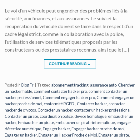
Le vol d’un véhicule peut engendrer des problèmes liés à la
sécurité, aux finances, et aux assurances. Le suivi et la
récupération du véhicule doivent se faire dans le respect d’un
cadre légal strict, comme la collaboration avec la police,
l’utilisation de services télématiques proposés par les
constructeurs ou des prestataires reconnus, ainsi que le […]
CONTINUE READING
→
Posted in
Blog Fr
|
Tagged
abonnement tracking
,
assurance auto
,
Chercher
un hacker fiable
,
comment contacter hacker pro
,
comment contacter un
hacker professionnel
,
Comment engager hacker pro
,
Comment engager un
hacker proche de moi
,
conformité RGPD.
,
Contacter hacker
,
contacter
hacker de cryptos
,
Contacter un hacker
,
contacter un hacker professional
,
Contacter un pirate
,
coordination police
,
device homologué
,
embaucher un
hacker
,
Embaucher un pirate
,
Embaucher un pirate informatique
,
engager
détective numérique
,
Engager hacker
,
Engager hacker proche de moi
,
Engager un hacker
,
Engager un Hacker Proche de Moi
,
Engager un pirate
,