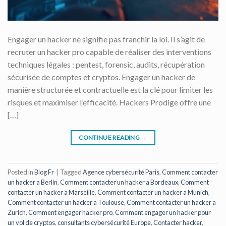
Engager un hacker ne signifie pas franchir la loi. Il s’agit de
recruter un hacker pro capable de réaliser des interventions
techniques légales : pentest, forensic, audits, récupération
sécurisée de comptes et cryptos. Engager un hacker de
manière structurée et contractuelle est la clé pour limiter les
risques et maximiser l’efficacité. Hackers Prodige offre une
[…]
CONTINUE READING
→
Posted in
Blog Fr
|
Tagged
Agence cybersécurité Paris
,
Comment contacter
un hacker a Berlin
,
Comment contacter un hacker a Bordeaux
,
Comment
contacter un hacker a Marseille
,
Comment contacter un hacker a Munich
,
Comment contacter un hacker a Toulouse
,
Comment contacter un hacker a
Zurich
,
Comment engager hacker pro
,
Comment engager un hacker pour
un vol de cryptos
,
consultants cybersécurité Europe
,
Contacter hacker
,