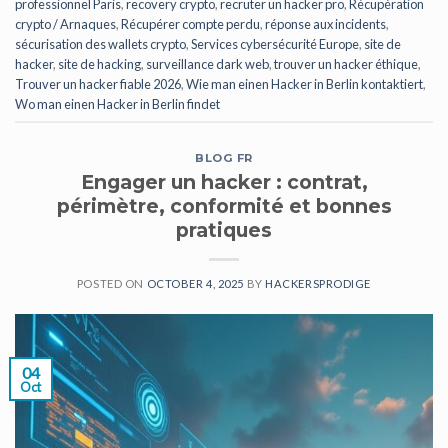
professionnel Paris
,
recovery crypto
,
recruter un hacker pro
,
Récupération
crypto / Arnaques
,
Récupérer compte perdu
,
réponse aux incidents
,
sécurisation des wallets crypto
,
Services cybersécurité Europe
,
site de
hacker
,
site de hacking
,
surveillance dark web
,
trouver un hacker éthique
,
Trouver un hacker fiable 2026
,
Wie man einen Hacker in Berlin kontaktiert
,
Wo man einen Hacker in Berlin findet
BLOG FR
Engager un hacker : contrat,
périmètre, conformité et bonnes
pratiques
POSTED ON
OCTOBER 4, 2025
BY
HACKERSPRODIGE
04
Oct