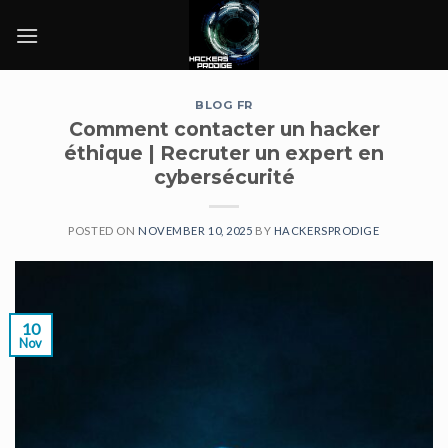
Skip
to
content
BLOG FR
Comment contacter un hacker
éthique | Recruter un expert en
cybersécurité
POSTED ON
NOVEMBER 10, 2025
BY
HACKERSPRODIGE
10
Nov