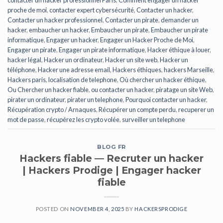
contacter un hacker professionnel Paris
,
Comment engager un hacker
proche de moi
,
contacter expert cybersécurité
,
Contacter un hacker
,
Contacter un hacker professionnel
,
Contacter un pirate
,
demander un
hacker
,
embaucher un hacker
,
Embaucher un pirate
,
Embaucher un pirate
informatique
,
Engager un hacker
,
Engager un Hacker Proche de Moi
,
Engager un pirate
,
Engager un pirate informatique
,
Hacker éthique à louer
,
hacker légal
,
Hacker un ordinateur
,
Hacker un site web
,
Hacker un
téléphone
,
Hacker une adresse email
,
Hackers éthiques
,
hackers Marseille
,
Hackers paris
,
localisation de telephone
,
Où chercher un hacker éthique
,
Ou Chercher un hacker fiable
,
ou contacter un hacker
,
piratage un site Web
,
pirater un ordinateur
,
pirater un telephone
,
Pourquoi contacter un hacker
,
Récupération crypto / Arnaques
,
Récupérer un compte perdu
,
recuperer un
mot de passe
,
récupérez les crypto volée
,
surveiller un telephone
BLOG FR
Hackers fiable — Recruter un hacker
| Hackers Prodige | Engager hacker
fiable
POSTED ON
NOVEMBER 4, 2025
BY
HACKERSPRODIGE