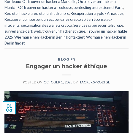
Bordeaux
,
Ou trouver un hacker a Marseille
,
Où trouver un hacker a
Munich
,
Où trouver un hacker a Toulouse
,
pentesting professionnel Paris
,
Recruter hacker
,
recruter un hacker pro
,
Récupération crypto / Arnaques
,
Récupérer compte perdu
,
récupérez les crypto volée
,
réponse aux
incidents
,
sécurisation des wallets crypto
,
Services cybersécurité Europe
,
surveillance dark web
,
trouver un hacker éthique
,
Trouver un hacker fiable
2026
,
Wie man einen Hacker in Berlin kontaktiert
,
Wo man einen Hacker in
Berlin findet
BLOG FR
Engager un hacker éthique
POSTED ON
OCTOBER 1, 2025
BY
HACKERSPRODIGE
01
Oct