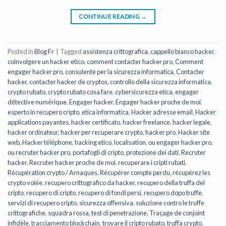
CONTINUE READING
→
Posted in
Blog Fr
|
Tagged
assistenza crittografica
,
cappello bianco hacker
,
coinvolgere un hacker etico
,
comment contacter hacker pro
,
Comment
engager hacker pro
,
consulente per la sicurezza informatica
,
Contacter
hacker
,
contacter hacker de cryptos
,
controllo della sicurezza informatica
,
crypto rubato
,
crypto rubato cosa fare
,
cybersicurezza etica
,
engager
détective numérique
,
Engager hacker
,
Engager hacker proche de moi
,
esperto in recupero cripto
,
etica informatica
,
Hacker adresse email
,
Hacker
applications payantes
,
hacker certificato
,
hacker freelance
,
hacker legale
,
hacker ordinateur
,
hacker per recuperare crypto
,
hacker pro
,
Hacker site
web
,
Hacker téléphone
,
hacking etico
,
localisation
,
ou engager hacker pro
,
ou recruter hacker pro
,
portafogli di cripto
,
protezione dei dati
,
Recruter
hacker
,
Recruter hacker proche de moi
,
recuperare i cripti rubati
,
Récupération crypto / Arnaques
,
Récupérer compte perdu
,
récupérez les
crypto volée
,
recupero crittografico da hacker
,
recupero della truffa del
cripto
,
recupero di cripto
,
recupero di fondi persi
,
recupero dopo truffe
,
servizi di recupero cripto
,
sicurezza offensiva
,
soluzione contro le truffe
crittografiche
,
squadra rossa
,
test di penetrazione
,
Traçage de conjoint
infidèle
,
tracciamento blockchain
,
trovare il cripto rubato
,
truffa crypto
,