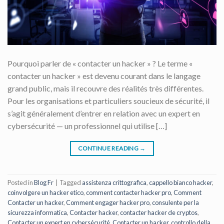
Pourquoi parler de « contacter un hacker » ? Le terme «
contacter un hacker » est devenu courant dans le langage
grand public, mais il recouvre des réalités très différentes.
Pour les organisations et particuliers soucieux de sécurité, il
s’agit généralement d’entrer en relation avec un expert en
cybersécurité — un professionnel qui utilise […]
CONTINUE READING
→
Posted in
Blog Fr
|
Tagged
assistenza crittografica
,
cappello bianco hacker
,
coinvolgere un hacker etico
,
comment contacter hacker pro
,
Comment
Contacter un hacker
,
Comment engager hacker pro
,
consulente per la
sicurezza informatica
,
Contacter hacker
,
contacter hacker de cryptos
,
Contacter un expert en cybersécurité
,
Contacter un hacker
,
controllo della