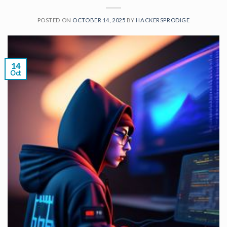
POSTED ON
OCTOBER 14, 2025
BY
HACKERSPRODIGE
14
Oct