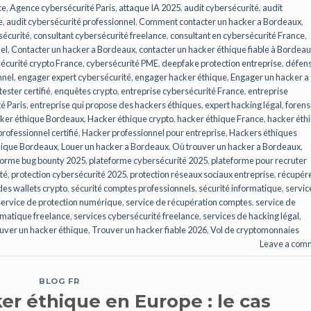
ce
,
Agence cybersécurité Paris
,
attaque IA 2025
,
audit cybersécurité
,
audit
e
,
audit cybersécurité professionnel
,
Comment contacter un hacker a Bordeaux
,
sécurité
,
consultant cybersécurité freelance
,
consultant en cybersécurité France
,
el
,
Contacter un hacker a Bordeaux
,
contacter un hacker éthique fiable à Bordea
écurité crypto France
,
cybersécurité PME
,
deepfake protection entreprise
,
défen
nnel
,
engager expert cybersécurité
,
engager hacker éthique
,
Engager un hacker a
ester certifié
,
enquêtes crypto
,
entreprise cybersécurité France
,
entreprise
é Paris
,
entreprise qui propose des hackers éthiques
,
expert hacking légal
,
forens
ker éthique Bordeaux
,
Hacker éthique crypto
,
hacker éthique France
,
hacker éth
rofessionnel certifié
,
Hacker professionnel pour entreprise
,
Hackers éthiques
hique Bordeaux
,
Louer un hacker a Bordeaux
,
Où trouver un hacker a Bordeaux
,
forme bug bounty 2025
,
plateforme cybersécurité 2025
,
plateforme pour recruter
té
,
protection cybersécurité 2025
,
protection réseaux sociaux entreprise
,
récupér
des wallets crypto
,
sécurité comptes professionnels
,
sécurité informatique
,
servic
service de protection numérique
,
service de récupération comptes
,
service de
ormatique freelance
,
services cybersécurité freelance
,
services de hacking légal
,
ouver un hacker éthique
,
Trouver un hacker fiable 2026
,
Vol de cryptomonnaies
Leave a com
BLOG FR
er éthique en Europe : le cas