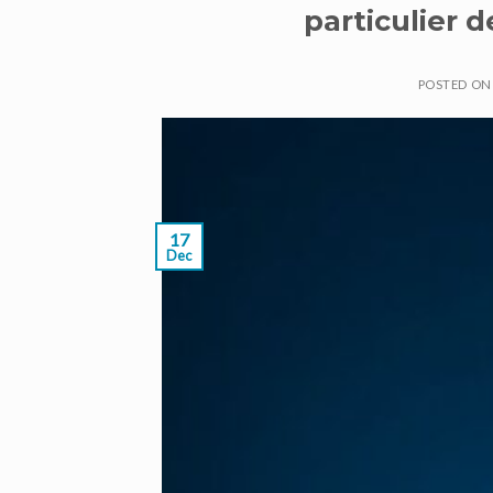
particulier d
POSTED O
17
Dec