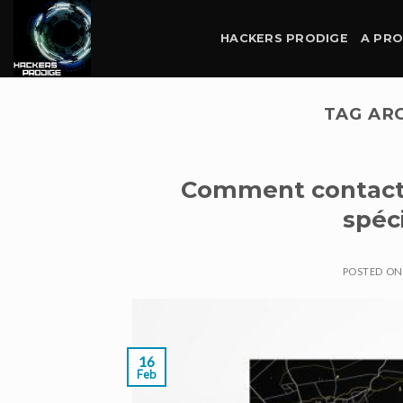
Skip
to
HACKERS PRODIGE
A PR
content
TAG AR
Comment contacte
spéci
POSTED O
16
Feb