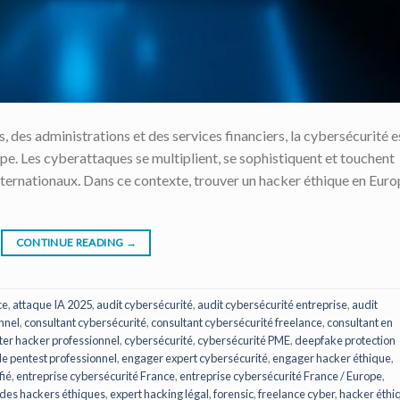
s, des administrations et des services financiers, la cybersécurité e
e. Les cyberattaques se multiplient, se sophistiquent et touchent
nternationaux. Dans ce contexte, trouver un hacker éthique en Eur
CONTINUE READING
→
ce
,
attaque IA 2025
,
audit cybersécurité
,
audit cybersécurité entreprise
,
audit
nnel
,
consultant cybersécurité
,
consultant cybersécurité freelance
,
consultant en
ter hacker professionnel
,
cybersécurité
,
cybersécurité PME
,
deepfake protection
 pentest professionnel
,
engager expert cybersécurité
,
engager hacker éthique
,
fié
,
entreprise cybersécurité France
,
entreprise cybersécurité France / Europe
,
 des hackers éthiques
,
expert hacking légal
,
forensic
,
freelance cyber
,
hacker éthi