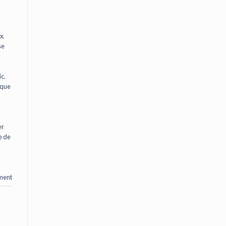
ux
,
se
ic
,
ique
er
e de
ment