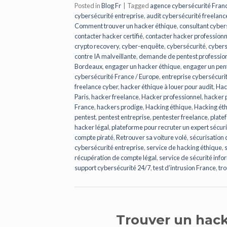
Posted in
Blog Fr
|
Tagged
agence cybersécurité Fran
cybersécurité entreprise
,
audit cybersécurité freelanc
Comment trouver un hacker éthique
,
consultant cyber
contacter hacker certifié
,
contacter hacker professionn
crypto recovery
,
cyber-enquête
,
cybersécurité
,
cybers
contre IA malveillante
,
demande de pentest professio
Bordeaux
,
engager un hacker éthique
,
engager un pent
cybersécurité France / Europe
,
entreprise cybersécurit
freelance cyber
,
hacker éthique à louer pour audit
,
Hac
Paris
,
hacker freelance
,
Hacker professionnel
,
hacker p
France
,
hackers prodige
,
Hacking éthique
,
Hacking ét
pentest
,
pentest entreprise
,
pentester freelance
,
plate
hacker légal
,
plateforme pour recruter un expert sécuri
compte piraté
,
Retrouver sa voiture volé
,
sécurisation 
cybersécurité entreprise
,
service de hacking éthique
,
récupération de compte légal
,
service de sécurité inf
support cybersécurité 24/7
,
test d’intrusion France
,
tr
Trouver un hack