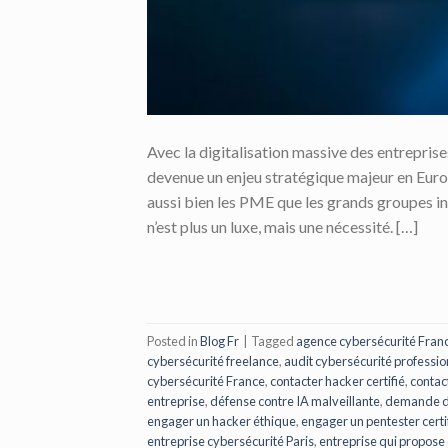
Avec la digitalisation massive des entreprise
devenue un enjeu stratégique majeur en Europ
aussi bien les PME que les grands groupes i
n’est plus un luxe, mais une nécessité. […]
Posted in
Blog Fr
|
Tagged
agence cybersécurité Fran
cybersécurité freelance
,
audit cybersécurité professio
cybersécurité France
,
contacter hacker certifié
,
contac
entreprise
,
défense contre IA malveillante
,
demande de
engager un hacker éthique
,
engager un pentester certi
entreprise cybersécurité Paris
,
entreprise qui propose