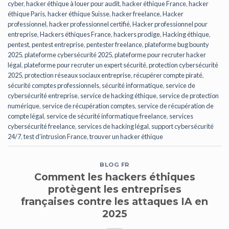
cyber
,
hacker éthique à louer pour audit
,
hacker éthique France
,
hacker
éthique Paris
,
hacker éthique Suisse
,
hacker freelance
,
Hacker
professionnel
,
hacker professionnel certifié
,
Hacker professionnel pour
entreprise
,
Hackers éthiques France
,
hackers prodige
,
Hacking éthique
,
pentest
,
pentest entreprise
,
pentester freelance
,
plateforme bug bounty
2025
,
plateforme cybersécurité 2025
,
plateforme pour recruter hacker
légal
,
plateforme pour recruter un expert sécurité
,
protection cybersécurité
2025
,
protection réseaux sociaux entreprise
,
récupérer compte piraté
,
sécurité comptes professionnels
,
sécurité informatique
,
service de
cybersécurité entreprise
,
service de hacking éthique
,
service de protection
numérique
,
service de récupération comptes
,
service de récupération de
compte légal
,
service de sécurité informatique freelance
,
services
cybersécurité freelance
,
services de hacking légal
,
support cybersécurité
24/7
,
test d’intrusion France
,
trouver un hacker éthique
BLOG FR
Comment les hackers éthiques
protègent les entreprises
françaises contre les attaques IA en
2025