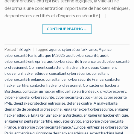
de nombreuses entreprises technologiques, la ville attire
désormais une concentration importante de hackers éthiques,
de pentesters certifiés et d’experts en sécurité […]
CONTINUE READING
→
Posted in
Blog Fr
|
Tagged
agence cybersécurité France
,
Agence
cybersécurité Paris
,
attaque IA 2025
,
audit cybersécurité
,
audit
cybersécurité entreprise
,
audit cybersécurité freelance
,
audit cybersécurité
professionnel
,
Comment contacter un hacker a Bordeaux
,
Comment
trouver un hacker éthique
,
consultant cybersécurité
,
consultant
cybersécurité freelance
,
consultant en cybersécurité France
,
contacter
hacker certifié
,
contacter hacker professionnel
,
Contacter un hacker a
Bordeaux
,
contacter un hacker éthique fiable à Bordeaux
,
crypto recovery
,
cyber-enquête
,
cybersécurité
,
cybersécurité crypto France
,
cybersécurité
PME
,
deepfake protection entreprise
,
défense contre IA malveillante
,
demande de pentest professionnel
,
engager expert cybersécurité
,
engager
hacker éthique
,
Engager un hacker a Bordeaux
,
engager un hacker éthique
,
engager un pentester certifié
,
enquêtes crypto
,
entreprise cybersécurité
France
,
entreprise cybersécurité France / Europe
,
entreprise cybersécurité
Paris
,
entreprise qui propose des hackers éthiques
,
expert hacking légal
,