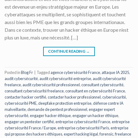
est devenue un enjeu stratégique majeur en Europe. Les
cyberattaques se multiplient, se sophistiquent et touchent
aussi bien les PME que les grands groupes internationaux.
Dans ce contexte, trouver un hacker éthique en Europe n’est
plus un luxe, mais une nécessité. […]
CONTINUE READING
→
Posted in
Blog Fr
|
Tagged
agence cybersécurité France
,
attaque IA 2025
,
audit cybersécurité
,
audit cybersécurité entreprise
,
audit cybersécurité
freelance
,
audit cybersécurité professionnel
,
consultant cybersécurité
,
consultant cybersécurité freelance
,
consultant en cybersécurité France
,
contacter hacker certifié
,
contacter hacker professionnel
,
cybersécurité
,
cybersécurité PME
,
deepfake protection entreprise
,
défense contre IA
malveillante
,
demande de pentest professionnel
,
engager expert
cybersécurité
,
engager hacker éthique
,
engager un hacker éthique
,
engager un pentester certifié
,
entreprise cybersécurité France
,
entreprise
cybersécurité France / Europe
,
entreprise cybersécurité Paris
,
entreprise
qui propose des hackers éthiques
,
expert hacking légal
,
forensic
,
freelance