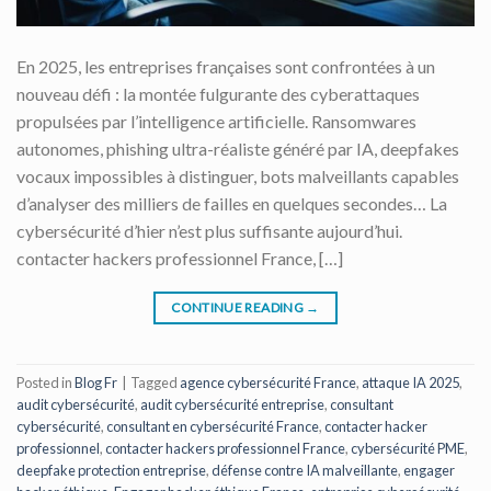
En 2025, les entreprises françaises sont confrontées à un
nouveau défi : la montée fulgurante des cyberattaques
propulsées par l’intelligence artificielle. Ransomwares
autonomes, phishing ultra-réaliste généré par IA, deepfakes
vocaux impossibles à distinguer, bots malveillants capables
d’analyser des milliers de failles en quelques secondes… La
cybersécurité d’hier n’est plus suffisante aujourd’hui.
contacter hackers professionnel France, […]
CONTINUE READING
→
Posted in
Blog Fr
|
Tagged
agence cybersécurité France
,
attaque IA 2025
,
audit cybersécurité
,
audit cybersécurité entreprise
,
consultant
cybersécurité
,
consultant en cybersécurité France
,
contacter hacker
professionnel
,
contacter hackers professionnel France
,
cybersécurité PME
,
deepfake protection entreprise
,
défense contre IA malveillante
,
engager