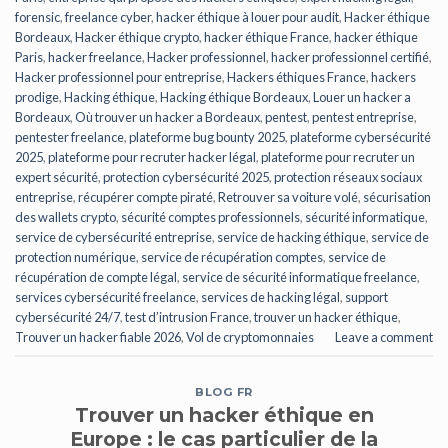
forensic
,
freelance cyber
,
hacker éthique à louer pour audit
,
Hacker éthique
Bordeaux
,
Hacker éthique crypto
,
hacker éthique France
,
hacker éthique
Paris
,
hacker freelance
,
Hacker professionnel
,
hacker professionnel certifié
,
Hacker professionnel pour entreprise
,
Hackers éthiques France
,
hackers
prodige
,
Hacking éthique
,
Hacking éthique Bordeaux
,
Louer un hacker a
Bordeaux
,
Où trouver un hacker a Bordeaux
,
pentest
,
pentest entreprise
,
pentester freelance
,
plateforme bug bounty 2025
,
plateforme cybersécurité
2025
,
plateforme pour recruter hacker légal
,
plateforme pour recruter un
expert sécurité
,
protection cybersécurité 2025
,
protection réseaux sociaux
entreprise
,
récupérer compte piraté
,
Retrouver sa voiture volé
,
sécurisation
des wallets crypto
,
sécurité comptes professionnels
,
sécurité informatique
,
service de cybersécurité entreprise
,
service de hacking éthique
,
service de
protection numérique
,
service de récupération comptes
,
service de
récupération de compte légal
,
service de sécurité informatique freelance
,
services cybersécurité freelance
,
services de hacking légal
,
support
cybersécurité 24/7
,
test d’intrusion France
,
trouver un hacker éthique
,
Trouver un hacker fiable 2026
,
Vol de cryptomonnaies
Leave a comment
BLOG FR
Trouver un hacker éthique en
Europe : le cas particulier de la