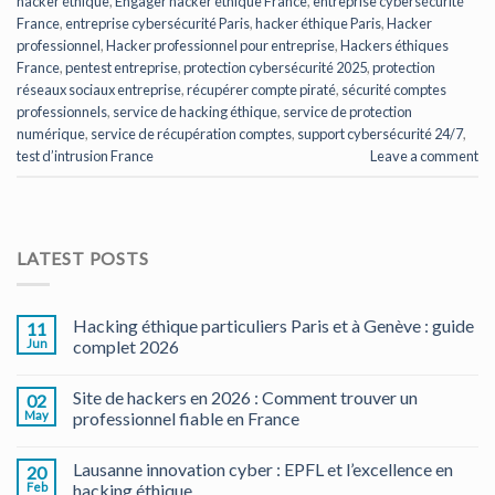
hacker éthique
,
Engager hacker éthique France
,
entreprise cybersécurité
France
,
entreprise cybersécurité Paris
,
hacker éthique Paris
,
Hacker
professionnel
,
Hacker professionnel pour entreprise
,
Hackers éthiques
France
,
pentest entreprise
,
protection cybersécurité 2025
,
protection
réseaux sociaux entreprise
,
récupérer compte piraté
,
sécurité comptes
professionnels
,
service de hacking éthique
,
service de protection
numérique
,
service de récupération comptes
,
support cybersécurité 24/7
,
test d’intrusion France
Leave a comment
LATEST POSTS
Hacking éthique particuliers Paris et à Genève : guide
11
Jun
complet 2026
Site de hackers en 2026 : Comment trouver un
02
May
professionnel fiable en France
Lausanne innovation cyber : EPFL et l’excellence en
20
Feb
hacking éthique