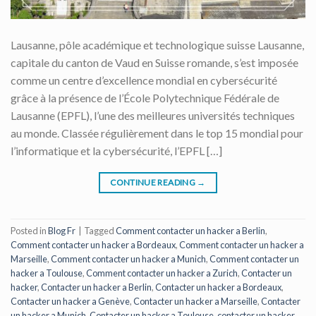
Lausanne, pôle académique et technologique suisse Lausanne,
capitale du canton de Vaud en Suisse romande, s’est imposée
comme un centre d’excellence mondial en cybersécurité
grâce à la présence de l’École Polytechnique Fédérale de
Lausanne (EPFL), l’une des meilleures universités techniques
au monde. Classée régulièrement dans le top 15 mondial pour
l’informatique et la cybersécurité, l’EPFL […]
CONTINUE READING
→
Posted in
Blog Fr
|
Tagged
Comment contacter un hacker a Berlin
,
Comment contacter un hacker a Bordeaux
,
Comment contacter un hacker a
Marseille
,
Comment contacter un hacker a Munich
,
Comment contacter un
hacker a Toulouse
,
Comment contacter un hacker a Zurich
,
Contacter un
hacker
,
Contacter un hacker a Berlin
,
Contacter un hacker a Bordeaux
,
Contacter un hacker a Genève
,
Contacter un hacker a Marseille
,
Contacter
un hacker a Munich
,
Contacter un hacker a Toulouse
,
contacter un hacker