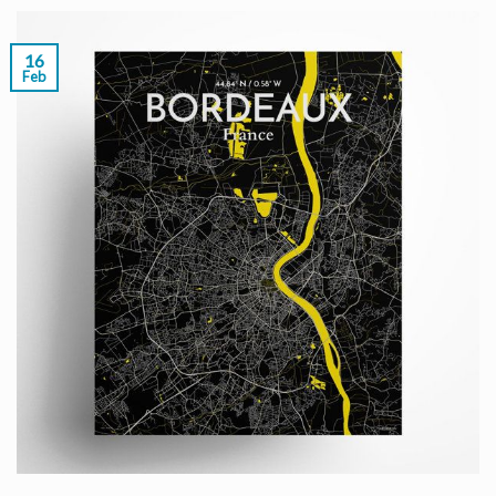
16
Feb