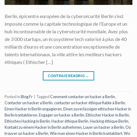
Berlin, épicentre européen de la cybersécurité Berlin s’est
imposée comme la capitale technologique de l’Europe et un
hub incontournable de la cybersécurité mondiale. Avec plus
de 3 000 startups, un écosystème tech valorisé à plus de 40
milliards d’euros et une concentration exceptionnelle de
talents internationaux, la ville attire les meilleurs hackers
éthiques ( Ethischer […]
CONTINUE READING
→
Posted in
Blog Fr
|
Tagged
Comment contacter un hacker a Berlin
,
Contacter un hacker a Berlin
,
contacter un hacker éthique fiable à Berlin
,
Einen Hacker in Berlin engagieren
,
Einen zuverlässigen ethischen Hacker in
Berlin kontaktieren
,
Engager un hacker a Berlin
,
Ethischer Hacker in Berlin
,
Ethisches Hacking in Berlin
,
Hacker éthique Berlin
,
Hacking éthique Berlin
,
Kontakt zu einem Hacker in Berlin aufnehmen
,
Louer un hacker a Berlin
,
Où
trouver un hacker a Berlin
,
Wie man einen Hacker in Berlin kontaktiert
,
Wo