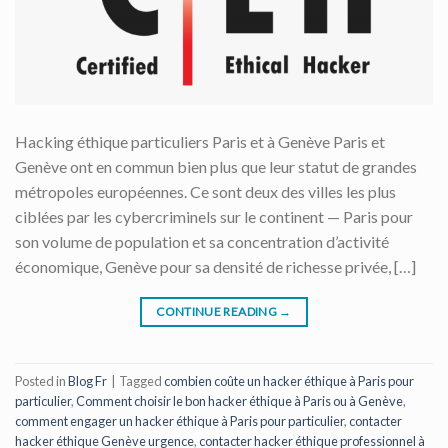
Hacking éthique particuliers Paris et à Genève Paris et
Genève ont en commun bien plus que leur statut de grandes
métropoles européennes. Ce sont deux des villes les plus
ciblées par les cybercriminels sur le continent — Paris pour
son volume de population et sa concentration d’activité
économique, Genève pour sa densité de richesse privée, […]
CONTINUE READING
→
Posted in
Blog Fr
|
Tagged
combien coûte un hacker éthique à Paris pour
particulier
,
Comment choisir le bon hacker éthique à Paris ou à Genève
,
comment engager un hacker éthique à Paris pour particulier
,
contacter
hacker éthique Genève urgence
,
contacter hacker éthique professionnel à