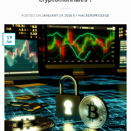
POSTED ON
JANUARY 19, 2026
BY
HACKERSPRODIGE
19
Jan