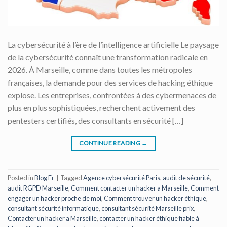
La cybersécurité à l’ère de l’intelligence artificielle Le paysage
de la cybersécurité connaît une transformation radicale en
2026. À Marseille, comme dans toutes les métropoles
françaises, la demande pour des services de hacking éthique
explose. Les entreprises, confrontées à des cybermenaces de
plus en plus sophistiquées, recherchent activement des
pentesters certifiés, des consultants en sécurité […]
CONTINUE READING
→
Posted in
Blog Fr
|
Tagged
Agence cybersécurité Paris
,
audit de sécurité
,
audit RGPD Marseille
,
Comment contacter un hacker a Marseille
,
Comment
engager un hacker proche de moi
,
Comment trouver un hacker éthique
,
consultant sécurité informatique
,
consultant sécurité Marseille prix
,
Contacter un hacker a Marseille
,
contacter un hacker éthique fiable à