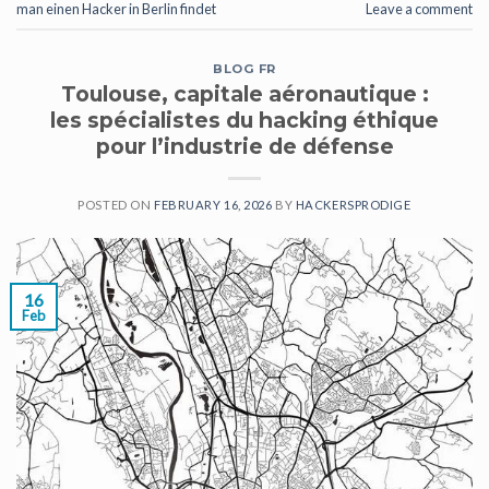
man einen Hacker in Berlin findet
Leave a comment
BLOG FR
Toulouse, capitale aéronautique :
les spécialistes du hacking éthique
pour l’industrie de défense
POSTED ON
FEBRUARY 16, 2026
BY
HACKERSPRODIGE
16
Feb