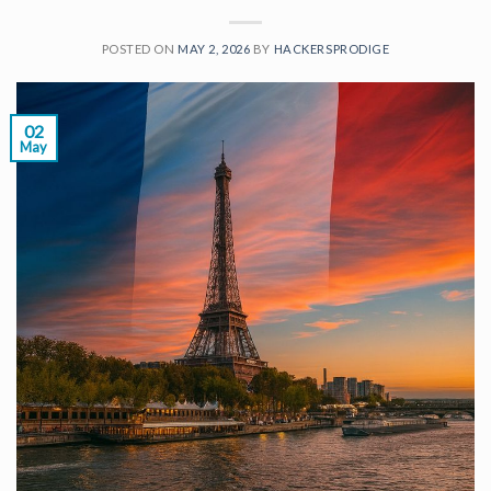
POSTED ON
MAY 2, 2026
BY
HACKERSPRODIGE
02
May