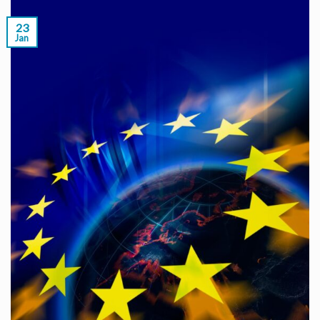
23
Jan