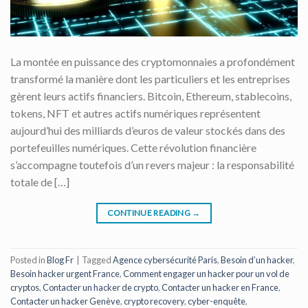
La montée en puissance des cryptomonnaies a profondément
transformé la manière dont les particuliers et les entreprises
gèrent leurs actifs financiers. Bitcoin, Ethereum, stablecoins,
tokens, NFT et autres actifs numériques représentent
aujourd’hui des milliards d’euros de valeur stockés dans des
portefeuilles numériques. Cette révolution financière
s’accompagne toutefois d’un revers majeur : la responsabilité
totale de […]
CONTINUE READING
→
Posted in
Blog Fr
|
Tagged
Agence cybersécurité Paris
,
Besoin d’un hacker
,
Besoin hacker urgent France
,
Comment engager un hacker pour un vol de
cryptos
,
Contacter un hacker de crypto
,
Contacter un hacker en France
,
Contacter un hacker Genève
,
crypto recovery
,
cyber-enquête
,