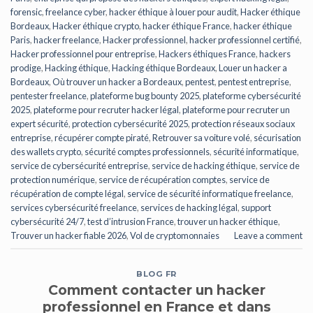
forensic
,
freelance cyber
,
hacker éthique à louer pour audit
,
Hacker éthique
Bordeaux
,
Hacker éthique crypto
,
hacker éthique France
,
hacker éthique
Paris
,
hacker freelance
,
Hacker professionnel
,
hacker professionnel certifié
,
Hacker professionnel pour entreprise
,
Hackers éthiques France
,
hackers
prodige
,
Hacking éthique
,
Hacking éthique Bordeaux
,
Louer un hacker a
Bordeaux
,
Où trouver un hacker a Bordeaux
,
pentest
,
pentest entreprise
,
pentester freelance
,
plateforme bug bounty 2025
,
plateforme cybersécurité
2025
,
plateforme pour recruter hacker légal
,
plateforme pour recruter un
expert sécurité
,
protection cybersécurité 2025
,
protection réseaux sociaux
entreprise
,
récupérer compte piraté
,
Retrouver sa voiture volé
,
sécurisation
des wallets crypto
,
sécurité comptes professionnels
,
sécurité informatique
,
service de cybersécurité entreprise
,
service de hacking éthique
,
service de
protection numérique
,
service de récupération comptes
,
service de
récupération de compte légal
,
service de sécurité informatique freelance
,
services cybersécurité freelance
,
services de hacking légal
,
support
cybersécurité 24/7
,
test d’intrusion France
,
trouver un hacker éthique
,
Trouver un hacker fiable 2026
,
Vol de cryptomonnaies
Leave a comment
BLOG FR
Comment contacter un hacker
professionnel en France et dans