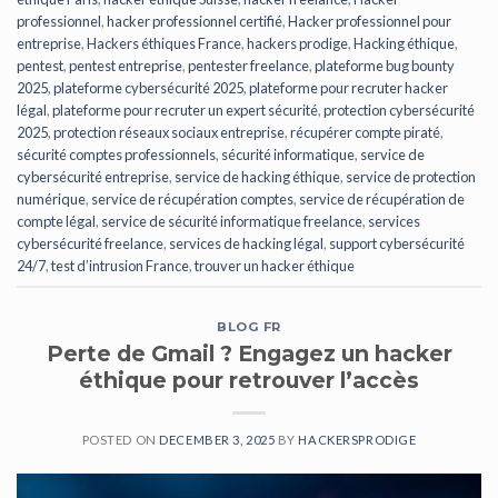
professionnel
,
hacker professionnel certifié
,
Hacker professionnel pour
entreprise
,
Hackers éthiques France
,
hackers prodige
,
Hacking éthique
,
pentest
,
pentest entreprise
,
pentester freelance
,
plateforme bug bounty
2025
,
plateforme cybersécurité 2025
,
plateforme pour recruter hacker
légal
,
plateforme pour recruter un expert sécurité
,
protection cybersécurité
2025
,
protection réseaux sociaux entreprise
,
récupérer compte piraté
,
sécurité comptes professionnels
,
sécurité informatique
,
service de
cybersécurité entreprise
,
service de hacking éthique
,
service de protection
numérique
,
service de récupération comptes
,
service de récupération de
compte légal
,
service de sécurité informatique freelance
,
services
cybersécurité freelance
,
services de hacking légal
,
support cybersécurité
24/7
,
test d’intrusion France
,
trouver un hacker éthique
BLOG FR
Perte de Gmail ? Engagez un hacker
éthique pour retrouver l’accès
POSTED ON
DECEMBER 3, 2025
BY
HACKERSPRODIGE