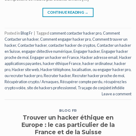
CONTINUE READING
→
Posted in
Blog Fr
|
Tagged
comment contacter hacker pro
,
Comment
Contacter un hacker
,
Comment engager hacker pro
,
Comment trouver un
hacker
,
Contacter hacker
,
contacter hacker de cryptos
,
Contacter un hacker
en Suisse
,
engager détective numérique
,
Engager hacker
,
Engager hacker
proche de moi
,
Engager un hacker en France
,
Hacker adresse email
,
Hacker
applications payantes
,
hacker éthique France
,
hacker ordinateur
,
hacker
pro
,
Hacker site web
,
Hacker téléphone
,
localisation
,
ou engager hacker pro
,
ou recruter hacker pro
,
Recruter hacker
,
Recruter hacker proche de moi
,
Récupération crypto / Arnaques
,
Récupérer compte perdu
,
récupérez les
crypto volée
,
site de hackers professionnel
,
Traçage de conjoint infidèle
Leave a comment
BLOG FR
Trouver un hacker éthique en
Europe : le cas particulier de la
France et de la Suisse