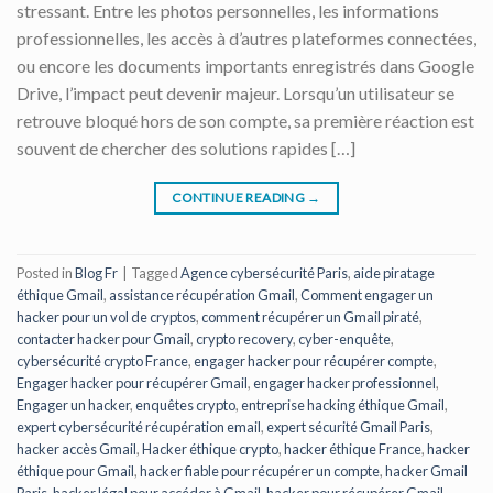
stressant. Entre les photos personnelles, les informations
professionnelles, les accès à d’autres plateformes connectées,
ou encore les documents importants enregistrés dans Google
Drive, l’impact peut devenir majeur. Lorsqu’un utilisateur se
retrouve bloqué hors de son compte, sa première réaction est
souvent de chercher des solutions rapides […]
CONTINUE READING
→
Posted in
Blog Fr
|
Tagged
Agence cybersécurité Paris
,
aide piratage
éthique Gmail
,
assistance récupération Gmail
,
Comment engager un
hacker pour un vol de cryptos
,
comment récupérer un Gmail piraté
,
contacter hacker pour Gmail
,
crypto recovery
,
cyber-enquête
,
cybersécurité crypto France
,
engager hacker pour récupérer compte
,
Engager hacker pour récupérer Gmail
,
engager hacker professionnel
,
Engager un hacker
,
enquêtes crypto
,
entreprise hacking éthique Gmail
,
expert cybersécurité récupération email
,
expert sécurité Gmail Paris
,
hacker accès Gmail
,
Hacker éthique crypto
,
hacker éthique France
,
hacker
éthique pour Gmail
,
hacker fiable pour récupérer un compte
,
hacker Gmail