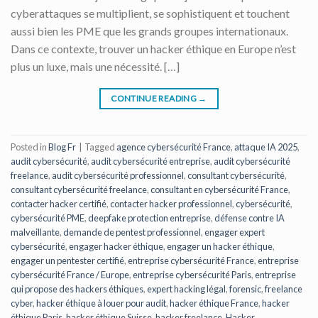
cyberattaques se multiplient, se sophistiquent et touchent
aussi bien les PME que les grands groupes internationaux.
Dans ce contexte, trouver un hacker éthique en Europe n’est
plus un luxe, mais une nécessité. […]
CONTINUE READING
→
Posted in
Blog Fr
|
Tagged
agence cybersécurité France
,
attaque IA 2025
,
audit cybersécurité
,
audit cybersécurité entreprise
,
audit cybersécurité
freelance
,
audit cybersécurité professionnel
,
consultant cybersécurité
,
consultant cybersécurité freelance
,
consultant en cybersécurité France
,
contacter hacker certifié
,
contacter hacker professionnel
,
cybersécurité
,
cybersécurité PME
,
deepfake protection entreprise
,
défense contre IA
malveillante
,
demande de pentest professionnel
,
engager expert
cybersécurité
,
engager hacker éthique
,
engager un hacker éthique
,
engager un pentester certifié
,
entreprise cybersécurité France
,
entreprise
cybersécurité France / Europe
,
entreprise cybersécurité Paris
,
entreprise
qui propose des hackers éthiques
,
expert hacking légal
,
forensic
,
freelance
cyber
,
hacker éthique à louer pour audit
,
hacker éthique France
,
hacker
éthique Paris
,
hacker éthique Suisse
,
hacker freelance
,
Hacker