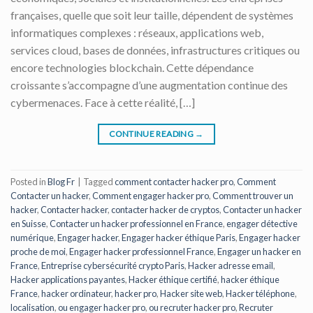
françaises, quelle que soit leur taille, dépendent de systèmes
informatiques complexes : réseaux, applications web,
services cloud, bases de données, infrastructures critiques ou
encore technologies blockchain. Cette dépendance
croissante s’accompagne d’une augmentation continue des
cybermenaces. Face à cette réalité, […]
CONTINUE READING
→
Posted in
Blog Fr
|
Tagged
comment contacter hacker pro
,
Comment
Contacter un hacker
,
Comment engager hacker pro
,
Comment trouver un
hacker
,
Contacter hacker
,
contacter hacker de cryptos
,
Contacter un hacker
en Suisse
,
Contacter un hacker professionnel en France
,
engager détective
numérique
,
Engager hacker
,
Engager hacker éthique Paris
,
Engager hacker
proche de moi
,
Engager hacker professionnel France
,
Engager un hacker en
France
,
Entreprise cybersécurité crypto Paris
,
Hacker adresse email
,
Hacker applications payantes
,
Hacker éthique certifié
,
hacker éthique
France
,
hacker ordinateur
,
hacker pro
,
Hacker site web
,
Hacker téléphone
,
localisation
,
ou engager hacker pro
,
ou recruter hacker pro
,
Recruter