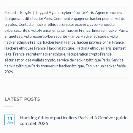
Posted in
Blog Fr
|
Tagged
Agence cybersécurité Paris
,
Agence hackers
éthiques
,
audit sécurité Paris
,
Comment engager un hacker pour un vol de
cryptos
,
Contacter hacker éthique
,
crypto recovery
,
cyber-enquête
,
cybersécurité crypto France
,
engager hacker France
,
Engager hacker Paris
,
enquêtes crypto
,
expert cybersécurité France
,
Hacker éthique crypto
,
hacker éthique France
,
hacker légal France
,
hacker professionnel France
,
Hackers éthiques France
,
Hacking éthique
,
Hacking éthique Paris
,
pentest
légal France
,
recruter hacker éthique
,
récupération crypto France
,
sécurisation des wallets crypto
,
service de hacking éthique Paris
,
Service
hacking éthique Paris
,
trouver un hacker éthique
,
Trouver un hacker fiable
2026
LATEST POSTS
Hacking éthique particuliers Paris et à Genève : guide
11
Jun
complet 2026