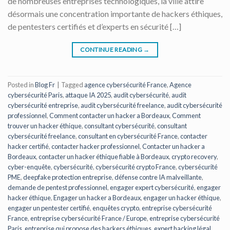
de nombreuses entreprises technologiques, la ville attire
désormais une concentration importante de hackers éthiques,
de pentesters certifiés et d’experts en sécurité […]
CONTINUE READING
→
Posted in
Blog Fr
|
Tagged
agence cybersécurité France
,
Agence
cybersécurité Paris
,
attaque IA 2025
,
audit cybersécurité
,
audit
cybersécurité entreprise
,
audit cybersécurité freelance
,
audit cybersécurité
professionnel
,
Comment contacter un hacker a Bordeaux
,
Comment
trouver un hacker éthique
,
consultant cybersécurité
,
consultant
cybersécurité freelance
,
consultant en cybersécurité France
,
contacter
hacker certifié
,
contacter hacker professionnel
,
Contacter un hacker a
Bordeaux
,
contacter un hacker éthique fiable à Bordeaux
,
crypto recovery
,
cyber-enquête
,
cybersécurité
,
cybersécurité crypto France
,
cybersécurité
PME
,
deepfake protection entreprise
,
défense contre IA malveillante
,
demande de pentest professionnel
,
engager expert cybersécurité
,
engager
hacker éthique
,
Engager un hacker a Bordeaux
,
engager un hacker éthique
,
engager un pentester certifié
,
enquêtes crypto
,
entreprise cybersécurité
France
,
entreprise cybersécurité France / Europe
,
entreprise cybersécurité
Paris
,
entreprise qui propose des hackers éthiques
,
expert hacking légal
,