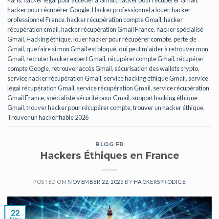
Paris
,
hacker légal pour accéder à Gmail
,
hacker pour récupérer Gmail
,
hacker pour récupérer Google
,
Hacker professionnel a louer
,
hacker
professionnel France
,
hacker récupération compte Gmail
,
hacker
récupération email
,
hacker récupération Gmail France
,
hacker spécialisé
Gmail
,
Hacking éthique
,
louer hacker pour récupérer compte
,
perte de
Gmail
,
que faire si mon Gmail est bloqué
,
qui peut m’aider à retrouver mon
Gmail
,
recruter hacker expert Gmail
,
récupérer compte Gmail
,
récupérer
compte Google
,
retrouver accès Gmail
,
sécurisation des wallets crypto
,
service hacker récupération Gmail
,
service hacking éthique Gmail
,
service
légal récupération Gmail
,
service récupération Gmail
,
service récupération
Gmail France
,
spécialiste sécurité pour Gmail
,
support hacking éthique
Gmail
,
trouver hacker pour récupérer compte
,
trouver un hacker éthique
,
Trouver un hacker fiable 2026
BLOG FR
Hackers Éthiques en France
POSTED ON
NOVEMBER 22, 2025
BY
HACKERSPRODIGE
22