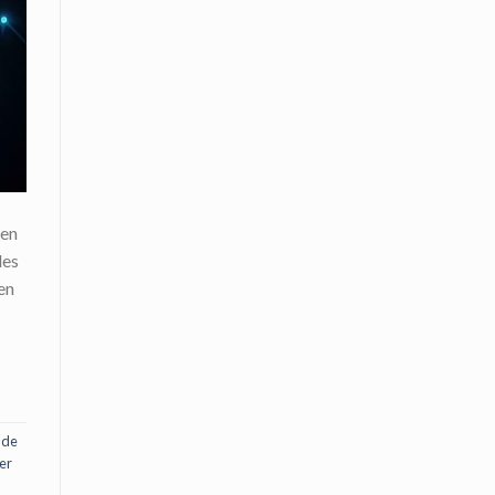
 en
les
en
 de
er