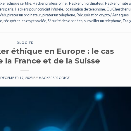
ker éthique certifié
,
Hacker professionnel
,
Hacker un ordinateur
,
Hacker un site 
rs paris
,
Hackers pour conjoint infidèle
,
localisation de telephone
,
Ou Chercher u
 Web
,
pirater un ordinateur
,
pirater un telephone
,
Récupération crypto / Arnaques
,
se
,
récupérez les crypto volée
,
Sécurité des données
,
surveiller un telephone
,
Traç
BLOG FR
er éthique en Europe : le cas
e la France et de la Suisse
N
DECEMBER 17, 2025
BY
HACKERSPRODIGE