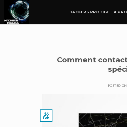
Skip
to
HACKERS PRODIGE
A PR
content
Comment contacte
spéci
POSTED O
16
Feb