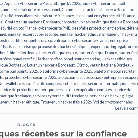
ce
,
Agence cybersécurité Paris
,
attaque IA 2025
,
audit cybersécurité
,
audit
e
,
audit cybersécurité professionnel
,
Comment contacter un hacker a Bordeaux
,
sécurité
,
consultant cybersécurité freelance
,
consultant en cybersécurité France
,
el
,
Contacter un hacker a Bordeaux
,
contacter un hacker éthique fiable à Bordea
écurité crypto France
,
cybersécurité PME
,
deepfake protection entreprise
,
défen
nnel
,
engager expert cybersécurité
,
engager hacker éthique
,
Engager un hacker a
ester certifié
,
enquêtes crypto
,
entreprise cybersécurité France
,
entreprise
é Paris
,
entreprise qui propose des hackers éthiques
,
expert hacking légal
,
forens
ker éthique Bordeaux
,
Hacker éthique crypto
,
hacker éthique France
,
hacker éth
rofessionnel certifié
,
Hacker professionnel pour entreprise
,
Hackers éthiques
hique Bordeaux
,
Louer un hacker a Bordeaux
,
Où trouver un hacker a Bordeaux
,
forme bug bounty 2025
,
plateforme cybersécurité 2025
,
plateforme pour recruter
té
,
protection cybersécurité 2025
,
protection réseaux sociaux entreprise
,
récupér
des wallets crypto
,
sécurité comptes professionnels
,
sécurité informatique
,
servic
service de protection numérique
,
service de récupération comptes
,
service de
ormatique freelance
,
services cybersécurité freelance
,
services de hacking légal
,
ouver un hacker éthique
,
Trouver un hacker fiable 2026
,
Vol de cryptomonnaies
Leave a com
BLOG FR
ques récentes sur la confiance