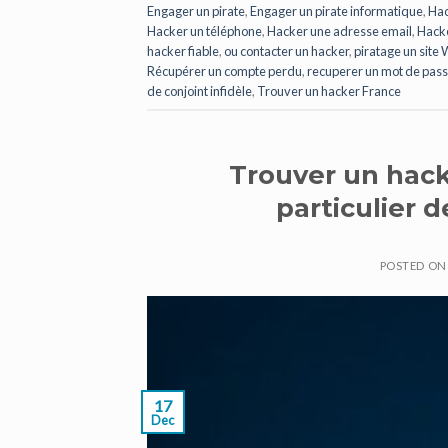
Engager un pirate
,
Engager un pirate informatique
,
Hac
Hacker un téléphone
,
Hacker une adresse email
,
Hacke
hacker fiable
,
ou contacter un hacker
,
piratage un site
Récupérer un compte perdu
,
recuperer un mot de pas
de conjoint infidèle
,
Trouver un hacker France
Trouver un hack
particulier d
POSTED O
17
Dec