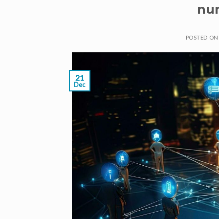
nu
POSTED O
21
Dec