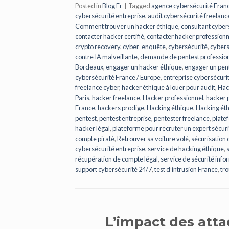
Posted in
Blog Fr
|
Tagged
agence cybersécurité Fran
cybersécurité entreprise
,
audit cybersécurité freelanc
Comment trouver un hacker éthique
,
consultant cyber
contacter hacker certifié
,
contacter hacker professionn
crypto recovery
,
cyber-enquête
,
cybersécurité
,
cybers
contre IA malveillante
,
demande de pentest professio
Bordeaux
,
engager un hacker éthique
,
engager un pent
cybersécurité France / Europe
,
entreprise cybersécurit
freelance cyber
,
hacker éthique à louer pour audit
,
Hac
Paris
,
hacker freelance
,
Hacker professionnel
,
hacker p
France
,
hackers prodige
,
Hacking éthique
,
Hacking ét
pentest
,
pentest entreprise
,
pentester freelance
,
plate
hacker légal
,
plateforme pour recruter un expert sécuri
compte piraté
,
Retrouver sa voiture volé
,
sécurisation 
cybersécurité entreprise
,
service de hacking éthique
,
récupération de compte légal
,
service de sécurité inf
support cybersécurité 24/7
,
test d’intrusion France
,
tr
L’impact des atta