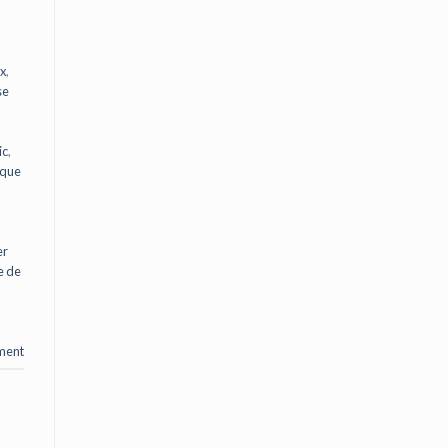
ux
,
se
ic
,
ique
er
e de
ment