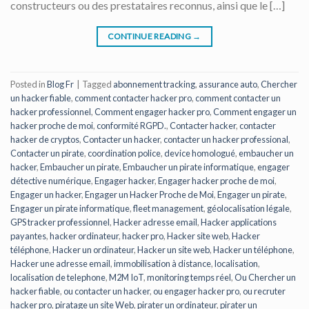
constructeurs ou des prestataires reconnus, ainsi que le […]
CONTINUE READING
→
Posted in
Blog Fr
|
Tagged
abonnement tracking
,
assurance auto
,
Chercher
un hacker fiable
,
comment contacter hacker pro
,
comment contacter un
hacker professionnel
,
Comment engager hacker pro
,
Comment engager un
hacker proche de moi
,
conformité RGPD.
,
Contacter hacker
,
contacter
hacker de cryptos
,
Contacter un hacker
,
contacter un hacker professional
,
Contacter un pirate
,
coordination police
,
device homologué
,
embaucher un
hacker
,
Embaucher un pirate
,
Embaucher un pirate informatique
,
engager
détective numérique
,
Engager hacker
,
Engager hacker proche de moi
,
Engager un hacker
,
Engager un Hacker Proche de Moi
,
Engager un pirate
,
Engager un pirate informatique
,
fleet management
,
géolocalisation légale
,
GPS tracker professionnel
,
Hacker adresse email
,
Hacker applications
payantes
,
hacker ordinateur
,
hacker pro
,
Hacker site web
,
Hacker
téléphone
,
Hacker un ordinateur
,
Hacker un site web
,
Hacker un téléphone
,
Hacker une adresse email
,
immobilisation à distance
,
localisation
,
localisation de telephone
,
M2M IoT
,
monitoring temps réel
,
Ou Chercher un
hacker fiable
,
ou contacter un hacker
,
ou engager hacker pro
,
ou recruter
hacker pro
,
piratage un site Web
,
pirater un ordinateur
,
pirater un