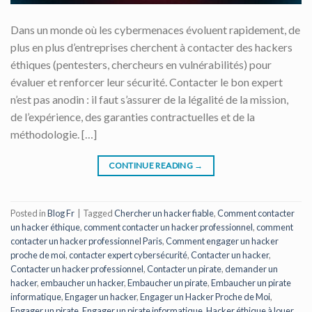
Dans un monde où les cybermenaces évoluent rapidement, de
plus en plus d’entreprises cherchent à contacter des hackers
éthiques (pentesters, chercheurs en vulnérabilités) pour
évaluer et renforcer leur sécurité. Contacter le bon expert
n’est pas anodin : il faut s’assurer de la légalité de la mission,
de l’expérience, des garanties contractuelles et de la
méthodologie. […]
CONTINUE READING
→
Posted in
Blog Fr
|
Tagged
Chercher un hacker fiable
,
Comment contacter
un hacker éthique
,
comment contacter un hacker professionnel
,
comment
contacter un hacker professionnel Paris
,
Comment engager un hacker
proche de moi
,
contacter expert cybersécurité
,
Contacter un hacker
,
Contacter un hacker professionnel
,
Contacter un pirate
,
demander un
hacker
,
embaucher un hacker
,
Embaucher un pirate
,
Embaucher un pirate
informatique
,
Engager un hacker
,
Engager un Hacker Proche de Moi
,
Engager un pirate
,
Engager un pirate informatique
,
Hacker éthique à louer
,