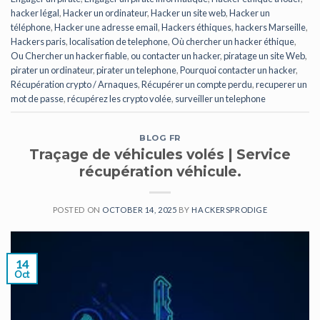
hacker légal
,
Hacker un ordinateur
,
Hacker un site web
,
Hacker un
téléphone
,
Hacker une adresse email
,
Hackers éthiques
,
hackers Marseille
,
Hackers paris
,
localisation de telephone
,
Où chercher un hacker éthique
,
Ou Chercher un hacker fiable
,
ou contacter un hacker
,
piratage un site Web
,
pirater un ordinateur
,
pirater un telephone
,
Pourquoi contacter un hacker
,
Récupération crypto / Arnaques
,
Récupérer un compte perdu
,
recuperer un
mot de passe
,
récupérez les crypto volée
,
surveiller un telephone
BLOG FR
Traçage de véhicules volés | Service
récupération véhicule.
POSTED ON
OCTOBER 14, 2025
BY
HACKERSPRODIGE
14
Oct