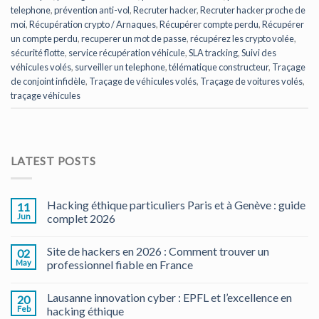
telephone
,
prévention anti-vol
,
Recruter hacker
,
Recruter hacker proche de
moi
,
Récupération crypto / Arnaques
,
Récupérer compte perdu
,
Récupérer
un compte perdu
,
recuperer un mot de passe
,
récupérez les crypto volée
,
sécurité flotte
,
service récupération véhicule
,
SLA tracking
,
Suivi des
véhicules volés
,
surveiller un telephone
,
télématique constructeur
,
Traçage
de conjoint infidèle
,
Traçage de véhicules volés
,
Traçage de voitures volés
,
traçage véhicules
LATEST POSTS
Hacking éthique particuliers Paris et à Genève : guide
11
Jun
complet 2026
Site de hackers en 2026 : Comment trouver un
02
May
professionnel fiable en France
Lausanne innovation cyber : EPFL et l’excellence en
20
Feb
hacking éthique