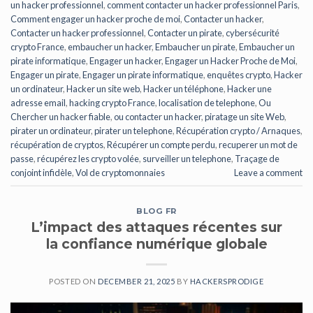
un hacker professionnel
,
comment contacter un hacker professionnel Paris
,
Comment engager un hacker proche de moi
,
Contacter un hacker
,
Contacter un hacker professionnel
,
Contacter un pirate
,
cybersécurité
crypto France
,
embaucher un hacker
,
Embaucher un pirate
,
Embaucher un
pirate informatique
,
Engager un hacker
,
Engager un Hacker Proche de Moi
,
Engager un pirate
,
Engager un pirate informatique
,
enquêtes crypto
,
Hacker
un ordinateur
,
Hacker un site web
,
Hacker un téléphone
,
Hacker une
adresse email
,
hacking crypto France
,
localisation de telephone
,
Ou
Chercher un hacker fiable
,
ou contacter un hacker
,
piratage un site Web
,
pirater un ordinateur
,
pirater un telephone
,
Récupération crypto / Arnaques
,
récupération de cryptos
,
Récupérer un compte perdu
,
recuperer un mot de
passe
,
récupérez les crypto volée
,
surveiller un telephone
,
Traçage de
conjoint infidèle
,
Vol de cryptomonnaies
Leave a comment
BLOG FR
L’impact des attaques récentes sur
la confiance numérique globale
POSTED ON
DECEMBER 21, 2025
BY
HACKERSPRODIGE