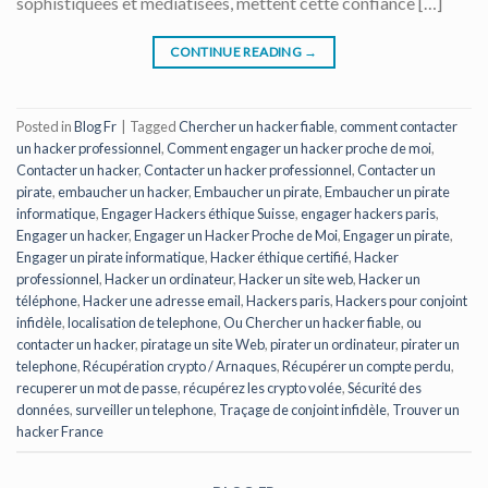
sophistiquées et médiatisées, mettent cette confiance […]
CONTINUE READING
→
Posted in
Blog Fr
|
Tagged
Chercher un hacker fiable
,
comment contacter
un hacker professionnel
,
Comment engager un hacker proche de moi
,
Contacter un hacker
,
Contacter un hacker professionnel
,
Contacter un
pirate
,
embaucher un hacker
,
Embaucher un pirate
,
Embaucher un pirate
informatique
,
Engager Hackers éthique Suisse
,
engager hackers paris
,
Engager un hacker
,
Engager un Hacker Proche de Moi
,
Engager un pirate
,
Engager un pirate informatique
,
Hacker éthique certifié
,
Hacker
professionnel
,
Hacker un ordinateur
,
Hacker un site web
,
Hacker un
téléphone
,
Hacker une adresse email
,
Hackers paris
,
Hackers pour conjoint
infidèle
,
localisation de telephone
,
Ou Chercher un hacker fiable
,
ou
contacter un hacker
,
piratage un site Web
,
pirater un ordinateur
,
pirater un
telephone
,
Récupération crypto / Arnaques
,
Récupérer un compte perdu
,
recuperer un mot de passe
,
récupérez les crypto volée
,
Sécurité des
données
,
surveiller un telephone
,
Traçage de conjoint infidèle
,
Trouver un
hacker France