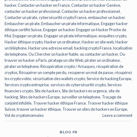
hacker
,
Contacter un hacker en France
,
Contacter un hacker Genève
,
contacter un hacker professional
,
Contacter un hacker professionnel
,
Contacter un pirate
,
cybersécurité crypto France
,
embaucher un hacker
,
Embaucher un pirate
,
Embaucher un pirate informatique
,
Engager hacker
éthique certifié Suisse
,
Engager un hacker
,
Engager un Hacker Proche de
Moi
,
Engager un pirate
,
Engager un pirate informatique
,
enquêtes crypto
,
Hacker éthique crypto
,
Hacker un ordinateur
,
Hacker un site web
,
Hacker
un téléphone
,
Hacker une adresse email
,
hacking crypto France
,
localisation
de telephone
,
Ou Chercher un hacker fiable
,
ou contacter un hacker
,
Ou
trouver un hacker a Paris
,
piratage un site Web
,
pirater un ordinateur
,
pirater un telephone
,
Récupération crypto / Arnaques
,
récupération de
cryptos
,
Récupérer un compte perdu
,
recuperer un mot de passe
,
récupérez
les crypto volée
,
sécurisation des wallets crypto
,
Service de hacking Europe
,
Services crypto entreprise
,
services de cybersécurité crypto
,
Services
financiers crypto
,
Site de hackers
,
Site de hackers en urgence
,
site de
hacking
,
Sites de hackers Europe
,
surveiller un telephone
,
Traçage de
conjoint infidèle
,
Trouver hacker éthique France
,
Trouver hacker éthique
Suisse
,
trouver un hacker éthique
,
Trouver un sites de hackers en Europe
,
Vol de cryptomonnaies
Leave a comment
BLOG FR