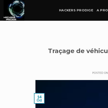
Skip
to
HACKERS PRODIGE
A PR
content
Traçage de véhicul
POSTED O
14
Oct