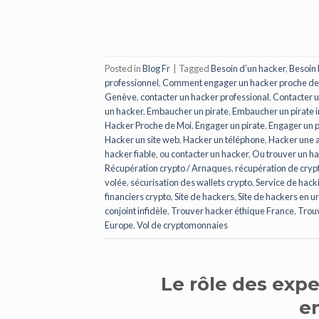
Posted in
Blog Fr
|
Tagged
Besoin d’un hacker
,
Besoin 
professionnel
,
Comment engager un hacker proche de
Genève
,
contacter un hacker professional
,
Contacter u
un hacker
,
Embaucher un pirate
,
Embaucher un pirate 
Hacker Proche de Moi
,
Engager un pirate
,
Engager un p
Hacker un site web
,
Hacker un téléphone
,
Hacker une 
hacker fiable
,
ou contacter un hacker
,
Ou trouver un ha
Récupération crypto / Arnaques
,
récupération de cryp
volée
,
sécurisation des wallets crypto
,
Service de hack
financiers crypto
,
Site de hackers
,
Site de hackers en u
conjoint infidèle
,
Trouver hacker éthique France
,
Trouv
Europe
,
Vol de cryptomonnaies
Le rôle des expe
e