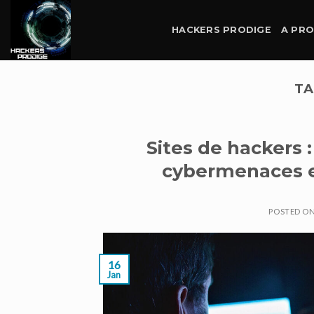
Skip
to
HACKERS PRODIGE
A PR
content
TA
Sites de hackers 
cybermenaces et
POSTED O
16
Jan