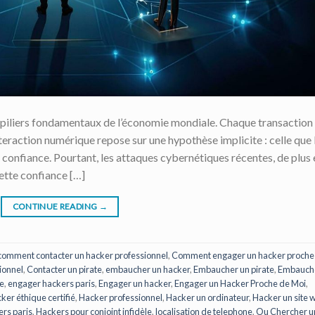
 piliers fondamentaux de l’économie mondiale. Chaque transaction
eraction numérique repose sur une hypothèse implicite : celle que 
 confiance. Pourtant, les attaques cybernétiques récentes, de plus 
ette confiance […]
CONTINUE READING
→
comment contacter un hacker professionnel
,
Comment engager un hacker proche
ionnel
,
Contacter un pirate
,
embaucher un hacker
,
Embaucher un pirate
,
Embauch
se
,
engager hackers paris
,
Engager un hacker
,
Engager un Hacker Proche de Moi
,
ker éthique certifié
,
Hacker professionnel
,
Hacker un ordinateur
,
Hacker un site 
rs paris
,
Hackers pour conjoint infidèle
,
localisation de telephone
,
Ou Chercher u