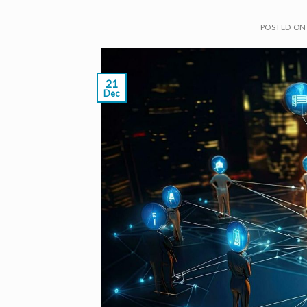
POSTED O
21
Dec