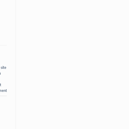
site
u
t
ment