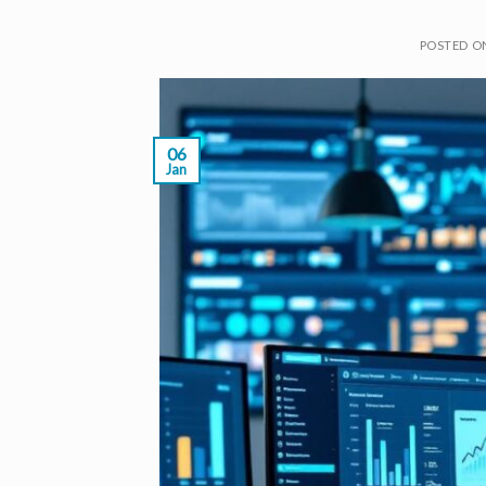
POSTED 
06
Jan