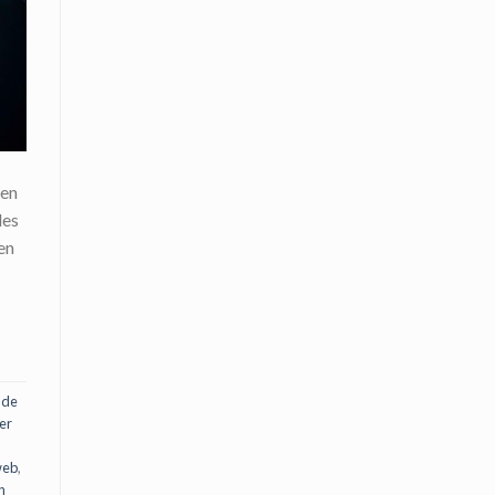
 en
les
en
 de
er
web
,
n