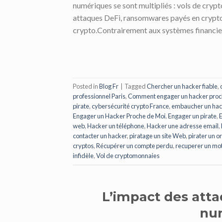
numériques se sont multipliés : vols de cry
attaques DeFi, ransomwares payés en crypto
crypto.Contrairement aux systèmes financiers
Posted in
Blog Fr
|
Tagged
Chercher un hacker fiable
,
professionnel Paris
,
Comment engager un hacker proc
pirate
,
cybersécurité crypto France
,
embaucher un hac
Engager un Hacker Proche de Moi
,
Engager un pirate
,
E
web
,
Hacker un téléphone
,
Hacker une adresse email
,
contacter un hacker
,
piratage un site Web
,
pirater un o
cryptos
,
Récupérer un compte perdu
,
recuperer un mo
infidèle
,
Vol de cryptomonnaies
L’impact des atta
nu