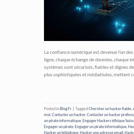
La confiance numérique est devenue l’un des
ligne, chaque échange de données, chaque int
systèmes sont sécurisés, fiables et dignes de
plus sophistiquées et médiatisées, mettent c
Posted in
Blog Fr
|
Tagged
Chercher un hacker fiable
,
moi
,
Contacter un hacker
,
Contacter un hacker profess
un pirate informatique
,
Engager Hackers éthique Suis
Engager un pirate
,
Engager un pirate informatique
,
Hac
Hacker un téléphone
,
Hacker une adresse email
,
Hacke