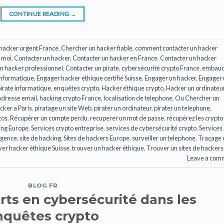
CONTINUE READING
→
hacker urgent France
,
Chercher un hacker fiable
,
comment contacter un hacker
 moi
,
Contacter un hacker
,
Contacter un hacker en France
,
Contacter un hacker
n hacker professionnel
,
Contacter un pirate
,
cybersécurité crypto France
,
embauc
informatique
,
Engager hacker éthique certifié Suisse
,
Engager un hacker
,
Engager 
irate informatique
,
enquêtes crypto
,
Hacker éthique crypto
,
Hacker un ordinateu
adresse email
,
hacking crypto France
,
localisation de telephone
,
Ou Chercher un
cker a Paris
,
piratage un site Web
,
pirater un ordinateur
,
pirater un telephone
,
tos
,
Récupérer un compte perdu
,
recuperer un mot de passe
,
récupérez les crypto
ing Europe
,
Services crypto entreprise
,
services de cybersécurité crypto
,
Services
rgence
,
site de hacking
,
Sites de hackers Europe
,
surveiller un telephone
,
Traçage 
er hacker éthique Suisse
,
trouver un hacker éthique
,
Trouver un sites de hackers
Leave a com
BLOG FR
rts en cybersécurité dans les
nquêtes crypto