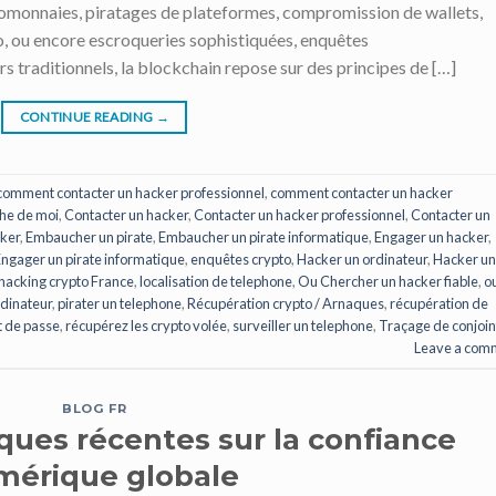
ptomonnaies, piratages de plateformes, compromission de wallets,
, ou encore escroqueries sophistiquées, enquêtes
 traditionnels, la blockchain repose sur des principes de […]
CONTINUE READING
→
comment contacter un hacker professionnel
,
comment contacter un hacker
he de moi
,
Contacter un hacker
,
Contacter un hacker professionnel
,
Contacter un
ker
,
Embaucher un pirate
,
Embaucher un pirate informatique
,
Engager un hacker
,
ngager un pirate informatique
,
enquêtes crypto
,
Hacker un ordinateur
,
Hacker un 
hacking crypto France
,
localisation de telephone
,
Ou Chercher un hacker fiable
,
o
rdinateur
,
pirater un telephone
,
Récupération crypto / Arnaques
,
récupération de
t de passe
,
récupérez les crypto volée
,
surveiller un telephone
,
Traçage de conjoin
Leave a com
BLOG FR
ques récentes sur la confiance
mérique globale