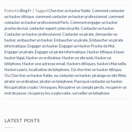
Posted in
Blog Fr
|
Tagged
Chercher un hacker fiable
,
Comment contacter
un hacker éthique
,
comment contacter un hacker professionnel
,
comment
contacter un hacker professionnel Paris
,
Comment engager un hacker
proche de moi
,
contacter expert cybersécurité
,
Contacter un hacker
,
Contacter un hacker professionnel
,
Contacter un pirate
,
demander un
hacker
,
embaucher un hacker
,
Embaucher un pirate
,
Embaucher un pirate
informatique
,
Engager un hacker
,
Engager un Hacker Proche de Moi
,
Engager un pirate
,
Engager un pirate informatique
,
Hacker éthique à louer
,
hacker légal
,
Hacker un ordinateur
,
Hacker un site web
,
Hacker un
téléphone
,
Hacker une adresse email
,
Hackers éthiques
,
hackers Marseille
,
Hackers paris
,
localisation de telephone
,
Où chercher un hacker éthique
,
Ou Chercher un hacker fiable
,
ou contacter un hacker
,
piratage un site Web
,
pirater un ordinateur
,
pirater un telephone
,
Pourquoi contacter un hacker
,
Récupération crypto / Arnaques
,
Récupérer un compte perdu
,
recuperer un
mot de passe
,
récupérez les crypto volée
,
surveiller un telephone
LATEST POSTS