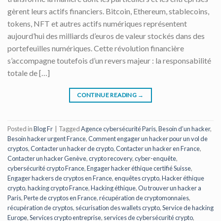
gèrent leurs actifs financiers. Bitcoin, Ethereum, stablecoins,
tokens, NFT et autres actifs numériques représentent
aujourd’hui des milliards d’euros de valeur stockés dans des
portefeuilles numériques. Cette révolution financière
s’accompagne toutefois d’un revers majeur : la responsabilité
totale de […]
CONTINUE READING
→
Posted in
Blog Fr
|
Tagged
Agence cybersécurité Paris
,
Besoin d’un hacker
,
Besoin hacker urgent France
,
Comment engager un hacker pour un vol de
cryptos
,
Contacter un hacker de crypto
,
Contacter un hacker en France
,
Contacter un hacker Genève
,
crypto recovery
,
cyber-enquête
,
cybersécurité crypto France
,
Engager hacker éthique certifié Suisse
,
Engager hackers de cryptos en France
,
enquêtes crypto
,
Hacker éthique
crypto
,
hacking crypto France
,
Hacking éthique
,
Ou trouver un hacker a
Paris
,
Perte de cryptos en France
,
récupération de cryptomonnaies
,
récupération de cryptos
,
sécurisation des wallets crypto
,
Service de hacking
Europe
,
Services crypto entreprise
,
services de cybersécurité crypto
,