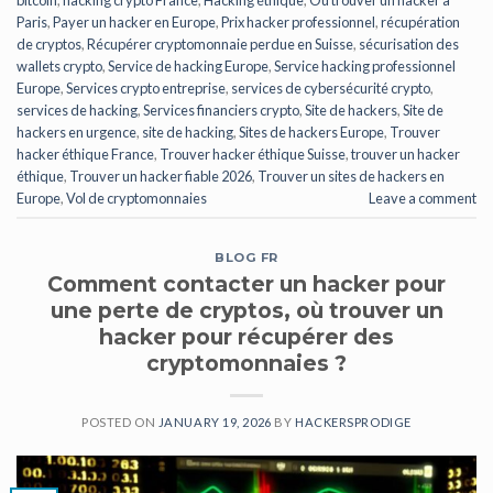
Paris
,
Payer un hacker en Europe
,
Prix hacker professionnel
,
récupération
de cryptos
,
Récupérer cryptomonnaie perdue en Suisse
,
sécurisation des
wallets crypto
,
Service de hacking Europe
,
Service hacking professionnel
Europe
,
Services crypto entreprise
,
services de cybersécurité crypto
,
services de hacking
,
Services financiers crypto
,
Site de hackers
,
Site de
hackers en urgence
,
site de hacking
,
Sites de hackers Europe
,
Trouver
hacker éthique France
,
Trouver hacker éthique Suisse
,
trouver un hacker
éthique
,
Trouver un hacker fiable 2026
,
Trouver un sites de hackers en
Europe
,
Vol de cryptomonnaies
Leave a comment
BLOG FR
Comment contacter un hacker pour
une perte de cryptos, où trouver un
hacker pour récupérer des
cryptomonnaies ?
POSTED ON
JANUARY 19, 2026
BY
HACKERSPRODIGE