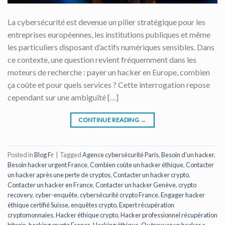
La cybersécurité est devenue un pilier stratégique pour les
entreprises européennes, les institutions publiques et même
les particuliers disposant d’actifs numériques sensibles. Dans
ce contexte, une question revient fréquemment dans les
moteurs de recherche : payer un hacker en Europe, combien
ça coûte et pour quels services ? Cette interrogation repose
cependant sur une ambiguïté […]
CONTINUE READING
→
Posted in
Blog Fr
|
Tagged
Agence cybersécurité Paris
,
Besoin d’un hacker
,
Besoin hacker urgent France
,
Combien coûte un hacker éthique
,
Contacter
un hacker après une perte de cryptos
,
Contacter un hacker crypto
,
Contacter un hacker en France
,
Contacter un hacker Genève
,
crypto
recovery
,
cyber-enquête
,
cybersécurité crypto France
,
Engager hacker
éthique certifié Suisse
,
enquêtes crypto
,
Expert récupération
cryptomonnaies
,
Hacker éthique crypto
,
Hacker professionnel récupération
bitcoin
,
hacking crypto France
,
Hacking éthique
,
Ou trouver un hacker a