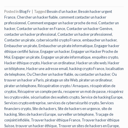
Posted in
Blog Fr
|
Tagged
Besoin d’un hacker
,
Besoin hacker urgent
France
,
Chercher un hacker fiable
,
comment contacter un hacker
professionnel
,
Comment engager un hacker proche de moi
,
Contacter un
hacker
,
Contacter un hacker en France
,
Contacter un hacker Genève
,
contacter un hacker professional
,
Contacter un hacker professionnel
,
Contacter un pirate
,
cybersécurité crypto France
,
embaucher un hacker
,
Embaucher un pirate
,
Embaucher un pirate informatique
,
Engager hacker
éthique certifié Suisse
,
Engager un hacker
,
Engager un Hacker Proche de
Moi
,
Engager un pirate
,
Engager un pirate informatique
,
enquêtes crypto
,
Hacker éthique crypto
,
Hacker un ordinateur
,
Hacker un site web
,
Hacker
un téléphone
,
Hacker une adresse email
,
hacking crypto France
,
localisation
de telephone
,
Ou Chercher un hacker fiable
,
ou contacter un hacker
,
Ou
trouver un hacker a Paris
,
piratage un site Web
,
pirater un ordinateur
,
pirater un telephone
,
Récupération crypto / Arnaques
,
récupération de
cryptos
,
Récupérer un compte perdu
,
recuperer un mot de passe
,
récupérez
les crypto volée
,
sécurisation des wallets crypto
,
Service de hacking Europe
,
Services crypto entreprise
,
services de cybersécurité crypto
,
Services
financiers crypto
,
Site de hackers
,
Site de hackers en urgence
,
site de
hacking
,
Sites de hackers Europe
,
surveiller un telephone
,
Traçage de
conjoint infidèle
,
Trouver hacker éthique France
,
Trouver hacker éthique
Suisse
,
trouver un hacker éthique
,
Trouver un sites de hackers en Europe
,