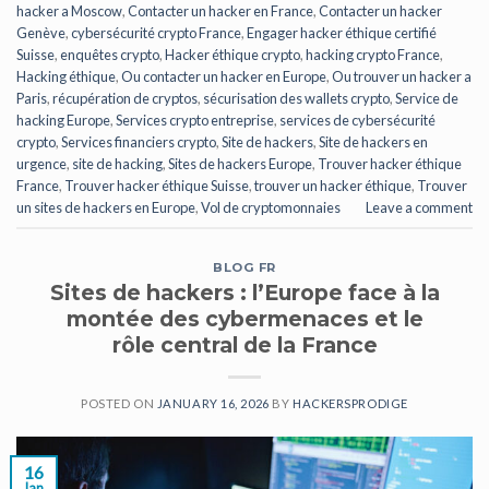
hacker a Moscow
,
Contacter un hacker en France
,
Contacter un hacker
Genève
,
cybersécurité crypto France
,
Engager hacker éthique certifié
Suisse
,
enquêtes crypto
,
Hacker éthique crypto
,
hacking crypto France
,
Hacking éthique
,
Ou contacter un hacker en Europe
,
Ou trouver un hacker a
Paris
,
récupération de cryptos
,
sécurisation des wallets crypto
,
Service de
hacking Europe
,
Services crypto entreprise
,
services de cybersécurité
crypto
,
Services financiers crypto
,
Site de hackers
,
Site de hackers en
urgence
,
site de hacking
,
Sites de hackers Europe
,
Trouver hacker éthique
France
,
Trouver hacker éthique Suisse
,
trouver un hacker éthique
,
Trouver
un sites de hackers en Europe
,
Vol de cryptomonnaies
Leave a comment
BLOG FR
Sites de hackers : l’Europe face à la
montée des cybermenaces et le
rôle central de la France
POSTED ON
JANUARY 16, 2026
BY
HACKERSPRODIGE
16
Jan