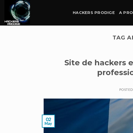
Skip
to
HACKERS PRODIGE
A PR
content
TAG A
Site de hackers 
professi
POSTE
02
May