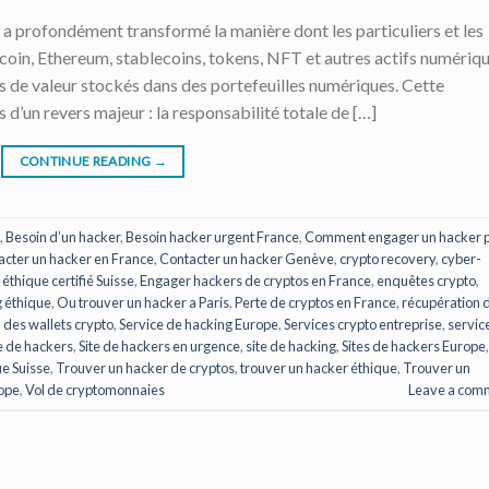
 profondément transformé la manière dont les particuliers et les
itcoin, Ethereum, stablecoins, tokens, NFT et autres actifs numériq
os de valeur stockés dans des portefeuilles numériques. Cette
d’un revers majeur : la responsabilité totale de […]
CONTINUE READING
→
,
Besoin d’un hacker
,
Besoin hacker urgent France
,
Comment engager un hacker 
acter un hacker en France
,
Contacter un hacker Genève
,
crypto recovery
,
cyber-
éthique certifié Suisse
,
Engager hackers de cryptos en France
,
enquêtes crypto
,
 éthique
,
Ou trouver un hacker a Paris
,
Perte de cryptos en France
,
récupération 
 des wallets crypto
,
Service de hacking Europe
,
Services crypto entreprise
,
servic
e de hackers
,
Site de hackers en urgence
,
site de hacking
,
Sites de hackers Europe
,
e Suisse
,
Trouver un hacker de cryptos
,
trouver un hacker éthique
,
Trouver un
rope
,
Vol de cryptomonnaies
Leave a com