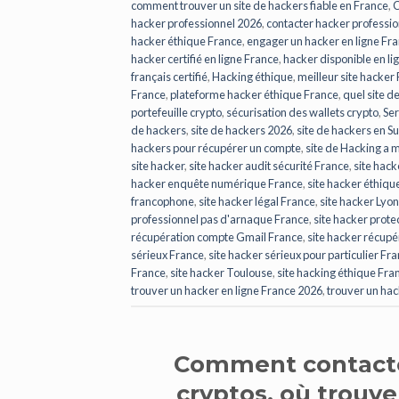
comment trouver un site de hackers fiable en France
,
C
hacker professionnel 2026
,
contacter hacker professio
hacker éthique France
,
engager un hacker en ligne Fr
hacker certifié en ligne France
,
hacker disponible en li
français certifié
,
Hacking éthique
,
meilleur site hacker
France
,
plateforme hacker éthique France
,
quel site d
portefeuille crypto
,
sécurisation des wallets crypto
,
Ser
de hackers
,
site de hackers 2026
,
site de hackers en S
hackers pour récupérer un compte
,
site de Hacking a m
site hacker
,
site hacker audit sécurité France
,
site hac
hacker enquête numérique France
,
site hacker éthiqu
francophone
,
site hacker légal France
,
site hacker Lyon
professionnel pas d'arnaque France
,
site hacker prot
récupération compte Gmail France
,
site hacker récup
sérieux France
,
site hacker sérieux pour particulier Fr
France
,
site hacker Toulouse
,
site hacking éthique Fra
trouver un hacker en ligne France 2026
,
trouver un hac
Comment contacte
cryptos, où trouv