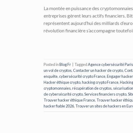
La montée en puissance des cryptomonnaies a
entreprises gèrent leurs actifs financiers. B
représentent aujourd’hui des milliards d’eur
révolution financière s’accompagne toutefois 
Posted in
Blog Fr
|
Tagged
Agence cybersécurité Paris
un vol de cryptos
,
Contacter un hacker de crypto
,
Cont
enquête
,
cybersécurité crypto France
,
Engager hacker 
Hacker éthique crypto
,
hacking crypto France
,
Hacking
cryptomonnaies
,
récupération de cryptos
,
sécurisation
de cybersécurité crypto
,
Services financiers crypto
,
Sit
Trouver hacker éthique France
,
Trouver hacker éthiqu
hacker fiable 2026
,
Trouver un sites de hackers en Eu