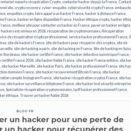
ontacter experts récupération Crypto
,
contacter hacker depuis la France
,
Contac
nnel site
,
crypto recovery
,
cyber-enquête
,
cybersécurité crypto France
,
embauch
ance
,
enquêtes crypto
,
faire appel à un hacker France
,
hacker à distance France
,
gne France
,
hacker en ligne disponible France
,
Hacker éthique crypto
,
hacker éthi
 France
,
meilleur site pour contacter un hacker en France
,
payer un hacker en ligne
e hackers est sérieux en 2026
,
récupération de cryptomonnaies
,
Récupération
vice de récupération crypto professionnel
,
service hacker professionnel France
,
S
uisse
,
site de hackers France
,
site de hackers pour récupérer des cryptos
,
site de
arseille
,
site de hacking a paris
,
site de hacking en France
,
Site de hacking en Suis
ker Bordeaux
,
site hacker certifié France
,
site hacker détective numérique France
,
e certifié France 2026
,
site hacker fiable France
,
site hacker France entière
,
site ha
,
site hacker Marseille
,
site hacker Paris
,
site hacker professionnel France
,
site ha
ection données France
,
site hacker recouvrement Bitcoin France
,
site hacker
ération compte Instagram France
,
site hacker récupération cryptos France
,
site ha
ance
,
site hacker surveillance téléphone France
,
site hacker test sécurité entrepris
nce
,
Spécialiste récupération cryptomonnaies
,
tarif hacker professionnel France
,
ker éthique
,
Trouver un hacker fiable 2026
BLOG FR
r un hacker pour une perte de
er un hacker pour récupérer des