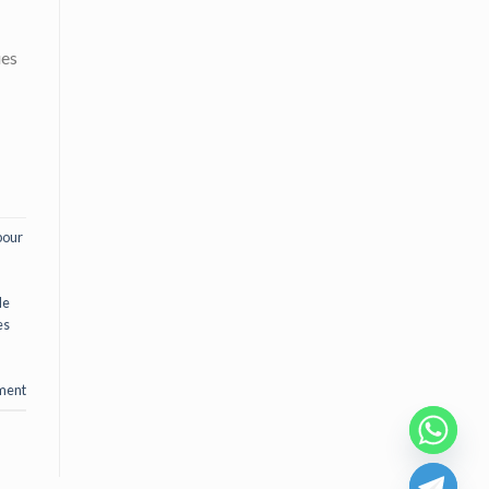
ues
pour
de
es
ment
CHATY