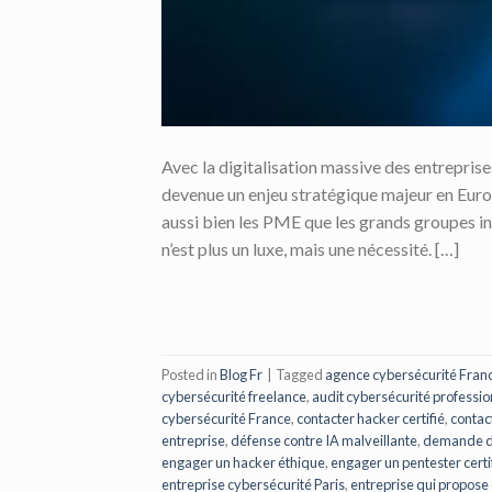
Avec la digitalisation massive des entreprise
devenue un enjeu stratégique majeur en Europ
aussi bien les PME que les grands groupes i
n’est plus un luxe, mais une nécessité. […]
Posted in
Blog Fr
|
Tagged
agence cybersécurité Fran
cybersécurité freelance
,
audit cybersécurité professio
cybersécurité France
,
contacter hacker certifié
,
contac
entreprise
,
défense contre IA malveillante
,
demande de
engager un hacker éthique
,
engager un pentester certi
entreprise cybersécurité Paris
,
entreprise qui propose