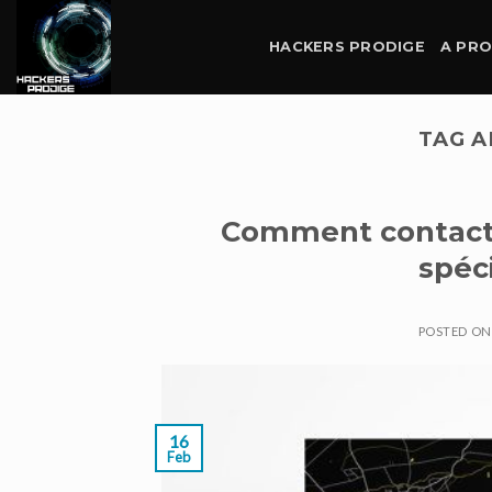
Skip
to
HACKERS PRODIGE
A PR
content
TAG A
Comment contacte
spéci
POSTED O
16
Feb