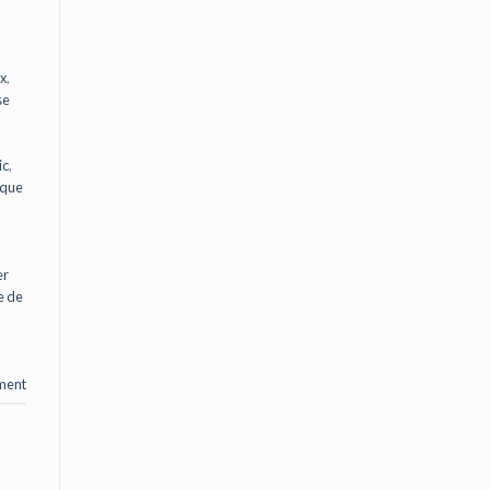
ux
,
se
ic
,
ique
er
e de
ment