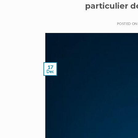
particulier d
POSTED O
17
Dec