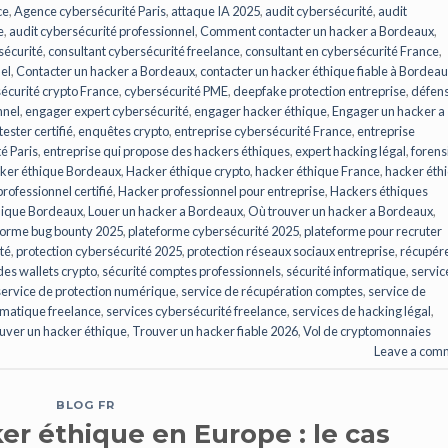
ce
,
Agence cybersécurité Paris
,
attaque IA 2025
,
audit cybersécurité
,
audit
e
,
audit cybersécurité professionnel
,
Comment contacter un hacker a Bordeaux
,
sécurité
,
consultant cybersécurité freelance
,
consultant en cybersécurité France
,
el
,
Contacter un hacker a Bordeaux
,
contacter un hacker éthique fiable à Bordea
écurité crypto France
,
cybersécurité PME
,
deepfake protection entreprise
,
défen
nnel
,
engager expert cybersécurité
,
engager hacker éthique
,
Engager un hacker a
ester certifié
,
enquêtes crypto
,
entreprise cybersécurité France
,
entreprise
é Paris
,
entreprise qui propose des hackers éthiques
,
expert hacking légal
,
forens
ker éthique Bordeaux
,
Hacker éthique crypto
,
hacker éthique France
,
hacker éth
rofessionnel certifié
,
Hacker professionnel pour entreprise
,
Hackers éthiques
hique Bordeaux
,
Louer un hacker a Bordeaux
,
Où trouver un hacker a Bordeaux
,
forme bug bounty 2025
,
plateforme cybersécurité 2025
,
plateforme pour recruter
té
,
protection cybersécurité 2025
,
protection réseaux sociaux entreprise
,
récupér
des wallets crypto
,
sécurité comptes professionnels
,
sécurité informatique
,
servic
service de protection numérique
,
service de récupération comptes
,
service de
ormatique freelance
,
services cybersécurité freelance
,
services de hacking légal
,
ouver un hacker éthique
,
Trouver un hacker fiable 2026
,
Vol de cryptomonnaies
Leave a com
BLOG FR
er éthique en Europe : le cas