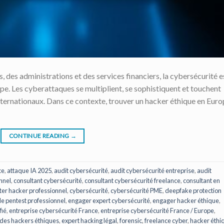
s, des administrations et des services financiers, la cybersécurité e
e. Les cyberattaques se multiplient, se sophistiquent et touchent
nternationaux. Dans ce contexte, trouver un hacker éthique en Eur
CONTINUE READING
→
ce
,
attaque IA 2025
,
audit cybersécurité
,
audit cybersécurité entreprise
,
audit
nnel
,
consultant cybersécurité
,
consultant cybersécurité freelance
,
consultant en
ter hacker professionnel
,
cybersécurité
,
cybersécurité PME
,
deepfake protection
 pentest professionnel
,
engager expert cybersécurité
,
engager hacker éthique
,
fié
,
entreprise cybersécurité France
,
entreprise cybersécurité France / Europe
,
 des hackers éthiques
,
expert hacking légal
,
forensic
,
freelance cyber
,
hacker éthi