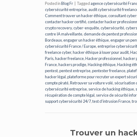
Posted in
Blog Fr
|
Tagged
agence cybersécurité Fran
cybersécurité entreprise
,
audit cybersécurité freelanc
Comment trouver un hacker éthique
,
consultant cyber
contacter hacker certifié
,
contacter hacker professionn
crypto recovery
,
cyber-enquête
,
cybersécurité
,
cybers
contre IA malveillante
,
demande de pentest professio
Bordeaux
,
engager un hacker éthique
,
engager un pent
cybersécurité France / Europe
,
entreprise cybersécurit
freelance cyber
,
hacker éthique à louer pour audit
,
Hac
Paris
,
hacker freelance
,
Hacker professionnel
,
hacker p
France
,
hackers prodige
,
Hacking éthique
,
Hacking ét
pentest
,
pentest entreprise
,
pentester freelance
,
plate
hacker légal
,
plateforme pour recruter un expert sécuri
compte piraté
,
Retrouver sa voiture volé
,
sécurisation 
cybersécurité entreprise
,
service de hacking éthique
,
récupération de compte légal
,
service de sécurité inf
support cybersécurité 24/7
,
test d’intrusion France
,
tr
Trouver un hack