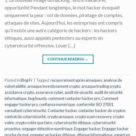
opportunité Pendant longtemps, le mot hacker évoquait
uniquement la peur : vol de données, piratage de comptes,
attaques de sites. Aujourd’hui, les entreprises ont compris
qu’il existe une autre catégorie de hackers : les hackers
éthiques, aussi appelés pentesters ou experts en
cybersécurité offensive. Louer […]
CONTINUE READING
→
Posted in
Blog Fr
|
Tagged
recouvrement après arnaques
,
analyse de
vulnérabilité
,
arnaque investissement crypto
,
arnaque trading crypto
,
assistance crypto
,
assurance cyber
,
audit de sécurité
,
audit de sécurité
informatique
,
bug bounty
,
comment contacter hacker pro
,
Comment
engager hacker pro
,
confiance numérique
,
conformité ISO 27001
,
consultant cybersécurité
,
Contacter hacker
,
contacter hacker de cryptos
,
contrat de cybersécurité
,
crypto arnaque
,
crypto scam recovery
,
crypto
volée
,
crypto volée que faire
,
cybersécurité éthique
,
cybersécurité
proactive
,
engager détective numérique
,
Engager hacker
,
Engager hacker
proche de moi
,
engager un hacker éthique
,
éthique informatique
,
expert en