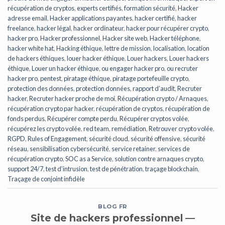
récupération de cryptos
,
experts certifiés
,
formation sécurité
,
Hacker
adresse email
,
Hacker applications payantes
,
hacker certifié
,
hacker
freelance
,
hacker légal
,
hacker ordinateur
,
hacker pour récupérer crypto
,
hacker pro
,
Hacker professionnel
,
Hacker site web
,
Hacker téléphone
,
hacker white hat
,
Hacking éthique
,
lettre de mission
,
localisation
,
location
de hackers éthiques
,
louer hacker éthique
,
Louer hackers
,
Louer hackers
éthique
,
Louer un hacker éthique
,
ou engager hacker pro
,
ou recruter
hacker pro
,
pentest
,
piratage éthique
,
piratage portefeuille crypto
,
protection des données
,
protection données
,
rapport d’audit
,
Recruter
hacker
,
Recruter hacker proche de moi
,
Récupération crypto / Arnaques
,
récupération crypto par hacker
,
récupération de cryptos
,
récupération de
fonds perdus
,
Récupérer compte perdu
,
Récupérer cryptos volée
,
récupérez les crypto volée
,
red team
,
remédiation
,
Retrouver crypto volée
,
RGPD
,
Rules of Engagement
,
sécurité cloud
,
sécurité offensive
,
sécurité
réseau
,
sensibilisation cybersécurité
,
service retainer
,
services de
récupération crypto
,
SOC as a Service
,
solution contre arnaques crypto
,
support 24/7
,
test d’intrusion
,
test de pénétration
,
traçage blockchain
,
Traçage de conjoint infidèle
BLOG FR
Site de hackers professionnel —