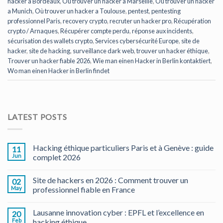
hacker a Bordeaux
,
Ou trouver un hacker a Marseille
,
Où trouver un hacker
a Munich
,
Où trouver un hacker a Toulouse
,
pentest
,
pentesting
professionnel Paris
,
recovery crypto
,
recruter un hacker pro
,
Récupération
crypto / Arnaques
,
Récupérer compte perdu
,
réponse aux incidents
,
sécurisation des wallets crypto
,
Services cybersécurité Europe
,
site de
hacker
,
site de hacking
,
surveillance dark web
,
trouver un hacker éthique
,
Trouver un hacker fiable 2026
,
Wie man einen Hacker in Berlin kontaktiert
,
Wo man einen Hacker in Berlin findet
LATEST POSTS
Hacking éthique particuliers Paris et à Genève : guide
11
Jun
complet 2026
Site de hackers en 2026 : Comment trouver un
02
May
professionnel fiable en France
Lausanne innovation cyber : EPFL et l’excellence en
20
Feb
hacking éthique