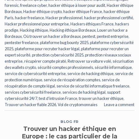
forensic
,
freelance cyber
,
hacker éthique à louer pour audit
,
Hacker éthique
Bordeaux
,
Hacker éthique crypto
,
hacker éthique France
,
hacker éthique
Paris
,
hacker freelance
,
Hacker professionnel
,
hacker professionnel certifié
,
Hacker professionnel pour entreprise
,
Hackers éthiques France
,
hackers
prodige
,
Hacking éthique
,
Hacking éthique Bordeaux
,
Louer un hacker a
Bordeaux
,
Où trouver un hacker a Bordeaux
,
pentest
,
pentest entreprise
,
pentester freelance
,
plateforme bug bounty 2025
,
plateforme cybersécurité
2025
,
plateforme pour recruter hacker légal
,
plateforme pour recruter un
expert sécurité
,
protection cybersécurité 2025
,
protection réseaux sociaux
entreprise
,
récupérer compte piraté
,
Retrouver sa voiture volé
,
sécurisation
des wallets crypto
,
sécurité comptes professionnels
,
sécurité informatique
,
service de cybersécurité entreprise
,
service de hacking éthique
,
service de
protection numérique
,
service de récupération comptes
,
service de
récupération de compte légal
,
service de sécurité informatique freelance
,
services cybersécurité freelance
,
services de hacking légal
,
support
cybersécurité 24/7
,
test d’intrusion France
,
trouver un hacker éthique
,
Trouver un hacker fiable 2026
,
Vol de cryptomonnaies
Leave a comment
BLOG FR
Trouver un hacker éthique en
Europe : le cas particulier de la