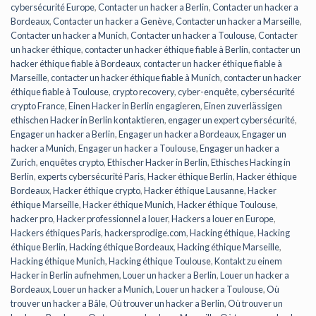
cybersécurité Europe
,
Contacter un hacker a Berlin
,
Contacter un hacker a
Bordeaux
,
Contacter un hacker a Genève
,
Contacter un hacker a Marseille
,
Contacter un hacker a Munich
,
Contacter un hacker a Toulouse
,
Contacter
un hacker éthique
,
contacter un hacker éthique fiable à Berlin
,
contacter un
hacker éthique fiable à Bordeaux
,
contacter un hacker éthique fiable à
Marseille
,
contacter un hacker éthique fiable à Munich
,
contacter un hacker
éthique fiable à Toulouse
,
crypto recovery
,
cyber-enquête
,
cybersécurité
crypto France
,
Einen Hacker in Berlin engagieren
,
Einen zuverlässigen
ethischen Hacker in Berlin kontaktieren
,
engager un expert cybersécurité
,
Engager un hacker a Berlin
,
Engager un hacker a Bordeaux
,
Engager un
hacker a Munich
,
Engager un hacker a Toulouse
,
Engager un hacker a
Zurich
,
enquêtes crypto
,
Ethischer Hacker in Berlin
,
Ethisches Hacking in
Berlin
,
experts cybersécurité Paris
,
Hacker éthique Berlin
,
Hacker éthique
Bordeaux
,
Hacker éthique crypto
,
Hacker éthique Lausanne
,
Hacker
éthique Marseille
,
Hacker éthique Munich
,
Hacker éthique Toulouse
,
hacker pro
,
Hacker professionnel a louer
,
Hackers a louer en Europe
,
Hackers éthiques Paris
,
hackersprodige.com
,
Hacking éthique
,
Hacking
éthique Berlin
,
Hacking éthique Bordeaux
,
Hacking éthique Marseille
,
Hacking éthique Munich
,
Hacking éthique Toulouse
,
Kontakt zu einem
Hacker in Berlin aufnehmen
,
Louer un hacker a Berlin
,
Louer un hacker a
Bordeaux
,
Louer un hacker a Munich
,
Louer un hacker a Toulouse
,
Où
trouver un hacker a Bâle
,
Où trouver un hacker a Berlin
,
Où trouver un