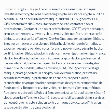
Posted in
Blog Fr
|
Tagged
recouvrement après arnaques
,
arnaque
investissement crypto
,
arnaque trading crypto
,
assistance crypto
,
audit de
sécurité
,
audit de sécurité informatique
,
audit RGPD
,
bug bounty
,
CEH
,
CISSP
,
conformité NIS2
,
consultant cybersécurité
,
contacter hacker
professionnel
,
Contacter un hacker professionnel
,
CREST
,
crypto arnaque
,
crypto scam recovery
,
crypto volée
,
crypto volée que faire
,
cybersécurité
éthique
,
cybersécurité offensive
,
DevSecOps
,
engager un hacker éthique
,
Engager un hacker professionnel
,
Ethical hacking
,
éthique informatique
,
expert en récupération de cryptos
,
forensic
,
gouvernance sécurité
,
hacker
certifié
,
hacker éthique
,
hacker freelance
,
hacker légal
,
hacker légal France
,
Hacker légal Paris
,
hacker pour récupérer crypto
,
Hacker professionnel
,
hacker white hat
,
hackers éthique
,
Hackers professionnel
,
investigation
numérique
,
ISO 27001
,
lettre de mission
,
NDA
,
OSCP
,
pentest
,
piratage
éthique
,
piratage portefeuille crypto
,
plan de remédiation
,
prestataire
sécurité informatique
,
protection des données
,
rapport d’audit
,
récupération crypto par hacker
,
récupération de cryptos
,
récupération de
fonds perdus
,
Récupérer cryptos volée
,
red team
,
résilience numérique
,
Retrouver crypto volée
,
Rules of Engagement
,
sécurité applicative
,
sécurité
cloud
,
sécurité offensive
,
sécurité réseau
,
sensibilisation phishing
,
services
de récupération crypto
,
solution contre arnaques crypto
,
test d’intrusion
,
test de pénétration
,
traçage blockchain