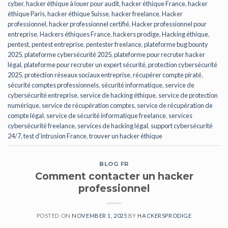
cyber
,
hacker éthique à louer pour audit
,
hacker éthique France
,
hacker
éthique Paris
,
hacker éthique Suisse
,
hacker freelance
,
Hacker
professionnel
,
hacker professionnel certifié
,
Hacker professionnel pour
entreprise
,
Hackers éthiques France
,
hackers prodige
,
Hacking éthique
,
pentest
,
pentest entreprise
,
pentester freelance
,
plateforme bug bounty
2025
,
plateforme cybersécurité 2025
,
plateforme pour recruter hacker
légal
,
plateforme pour recruter un expert sécurité
,
protection cybersécurité
2025
,
protection réseaux sociaux entreprise
,
récupérer compte piraté
,
sécurité comptes professionnels
,
sécurité informatique
,
service de
cybersécurité entreprise
,
service de hacking éthique
,
service de protection
numérique
,
service de récupération comptes
,
service de récupération de
compte légal
,
service de sécurité informatique freelance
,
services
cybersécurité freelance
,
services de hacking légal
,
support cybersécurité
24/7
,
test d’intrusion France
,
trouver un hacker éthique
BLOG FR
Comment contacter un hacker
professionnel
POSTED ON
NOVEMBER 1, 2025
BY
HACKERSPRODIGE