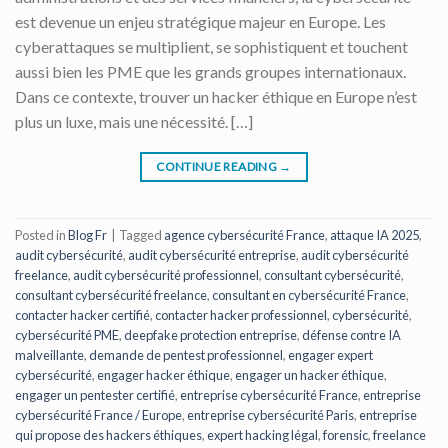
est devenue un enjeu stratégique majeur en Europe. Les
cyberattaques se multiplient, se sophistiquent et touchent
aussi bien les PME que les grands groupes internationaux.
Dans ce contexte, trouver un hacker éthique en Europe n’est
plus un luxe, mais une nécessité. […]
CONTINUE READING
→
Posted in
Blog Fr
|
Tagged
agence cybersécurité France
,
attaque IA 2025
,
audit cybersécurité
,
audit cybersécurité entreprise
,
audit cybersécurité
freelance
,
audit cybersécurité professionnel
,
consultant cybersécurité
,
consultant cybersécurité freelance
,
consultant en cybersécurité France
,
contacter hacker certifié
,
contacter hacker professionnel
,
cybersécurité
,
cybersécurité PME
,
deepfake protection entreprise
,
défense contre IA
malveillante
,
demande de pentest professionnel
,
engager expert
cybersécurité
,
engager hacker éthique
,
engager un hacker éthique
,
engager un pentester certifié
,
entreprise cybersécurité France
,
entreprise
cybersécurité France / Europe
,
entreprise cybersécurité Paris
,
entreprise
qui propose des hackers éthiques
,
expert hacking légal
,
forensic
,
freelance