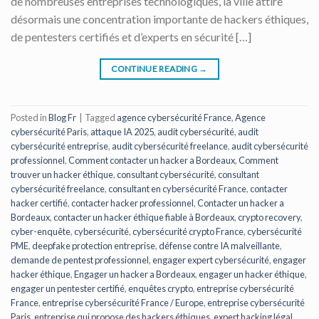
de nombreuses entreprises technologiques, la ville attire
désormais une concentration importante de hackers éthiques,
de pentesters certifiés et d’experts en sécurité […]
CONTINUE READING
→
Posted in
Blog Fr
|
Tagged
agence cybersécurité France
,
Agence
cybersécurité Paris
,
attaque IA 2025
,
audit cybersécurité
,
audit
cybersécurité entreprise
,
audit cybersécurité freelance
,
audit cybersécurité
professionnel
,
Comment contacter un hacker a Bordeaux
,
Comment
trouver un hacker éthique
,
consultant cybersécurité
,
consultant
cybersécurité freelance
,
consultant en cybersécurité France
,
contacter
hacker certifié
,
contacter hacker professionnel
,
Contacter un hacker a
Bordeaux
,
contacter un hacker éthique fiable à Bordeaux
,
crypto recovery
,
cyber-enquête
,
cybersécurité
,
cybersécurité crypto France
,
cybersécurité
PME
,
deepfake protection entreprise
,
défense contre IA malveillante
,
demande de pentest professionnel
,
engager expert cybersécurité
,
engager
hacker éthique
,
Engager un hacker a Bordeaux
,
engager un hacker éthique
,
engager un pentester certifié
,
enquêtes crypto
,
entreprise cybersécurité
France
,
entreprise cybersécurité France / Europe
,
entreprise cybersécurité
Paris
,
entreprise qui propose des hackers éthiques
,
expert hacking légal
,