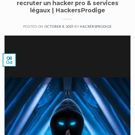
recruter un hacker pro & services
légaux | HackersProdige
POSTED ON
OCTOBER 8, 2025
BY
HACKERSPRODIGE
08
Oct