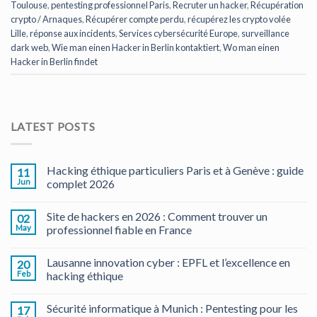
Toulouse
,
pentesting professionnel Paris
,
Recruter un hacker
,
Récupération
crypto / Arnaques
,
Récupérer compte perdu
,
récupérez les crypto volée
Lille
,
réponse aux incidents
,
Services cybersécurité Europe
,
surveillance
dark web
,
Wie man einen Hacker in Berlin kontaktiert
,
Wo man einen
Hacker in Berlin findet
LATEST POSTS
Hacking éthique particuliers Paris et à Genève : guide
11
Jun
complet 2026
Site de hackers en 2026 : Comment trouver un
02
May
professionnel fiable en France
Lausanne innovation cyber : EPFL et l’excellence en
20
Feb
hacking éthique
Sécurité informatique à Munich : Pentesting pour les
17