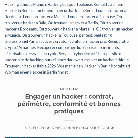
Hacking éthique Munich
,
Hacking éthique Toulouse
,
Kontakt zu einem
Hacker in Berlin aufnehmen
,
Louer un hacker a Berlin
,
Louer un hacker a
Bordeaux
,
Louer un hacker a Munich
,
Louer un hacker a Toulouse
,
Où
trouver un hacker a Bâle
,
Où trouver un hacker a Berlin
,
Où trouver un
hacker a Bordeaux
,
Ou trouver un hacker a Marseille
,
Où trouver un hacker
a Munich
,
Où trouver un hacker a Toulouse
,
pentest
,
pentesting
professionnel Paris
,
recovery crypto
,
recruter un hacker pro
,
Récupération
crypto / Arnaques
,
Récupérer compte perdu
,
réponse aux incidents
,
sécurisation des wallets crypto
,
Services cybersécurité Europe
,
site de
hacker
,
site de hacking
,
surveillance dark web
,
trouver un hacker éthique
,
Trouver un hacker fiable 2026
,
Wie man einen Hacker in Berlin kontaktiert
,
Wo man einen Hacker in Berlin findet
BLOG FR
Engager un hacker : contrat,
périmètre, conformité et bonnes
pratiques
POSTED ON
OCTOBER 4, 2025
BY
HACKERSPRODIGE