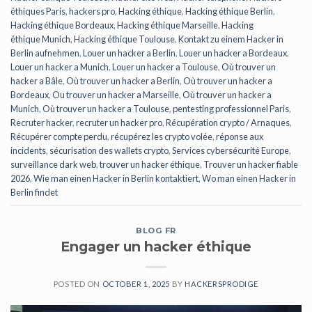
éthiques Paris
,
hackers pro
,
Hacking éthique
,
Hacking éthique Berlin
,
Hacking éthique Bordeaux
,
Hacking éthique Marseille
,
Hacking
éthique Munich
,
Hacking éthique Toulouse
,
Kontakt zu einem Hacker in
Berlin aufnehmen
,
Louer un hacker a Berlin
,
Louer un hacker a Bordeaux
,
Louer un hacker a Munich
,
Louer un hacker a Toulouse
,
Où trouver un
hacker a Bâle
,
Où trouver un hacker a Berlin
,
Où trouver un hacker a
Bordeaux
,
Ou trouver un hacker a Marseille
,
Où trouver un hacker a
Munich
,
Où trouver un hacker a Toulouse
,
pentesting professionnel Paris
,
Recruter hacker
,
recruter un hacker pro
,
Récupération crypto / Arnaques
,
Récupérer compte perdu
,
récupérez les crypto volée
,
réponse aux
incidents
,
sécurisation des wallets crypto
,
Services cybersécurité Europe
,
surveillance dark web
,
trouver un hacker éthique
,
Trouver un hacker fiable
2026
,
Wie man einen Hacker in Berlin kontaktiert
,
Wo man einen Hacker in
Berlin findet
BLOG FR
Engager un hacker éthique
POSTED ON
OCTOBER 1, 2025
BY
HACKERSPRODIGE