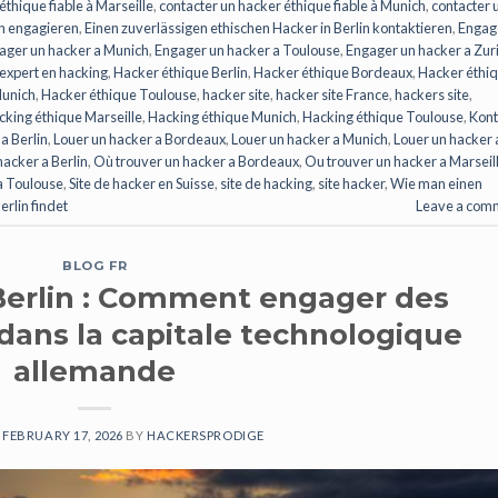
éthique fiable à Marseille
,
contacter un hacker éthique fiable à Munich
,
contacter 
in engagieren
,
Einen zuverlässigen ethischen Hacker in Berlin kontaktieren
,
Engag
ager un hacker a Munich
,
Engager un hacker a Toulouse
,
Engager un hacker a Zur
expert en hacking
,
Hacker éthique Berlin
,
Hacker éthique Bordeaux
,
Hacker éthi
Munich
,
Hacker éthique Toulouse
,
hacker site
,
hacker site France
,
hackers site
,
cking éthique Marseille
,
Hacking éthique Munich
,
Hacking éthique Toulouse
,
Kont
a Berlin
,
Louer un hacker a Bordeaux
,
Louer un hacker a Munich
,
Louer un hacker 
hacker a Berlin
,
Où trouver un hacker a Bordeaux
,
Ou trouver un hacker a Marseil
a Toulouse
,
Site de hacker en Suisse
,
site de hacking
,
site hacker
,
Wie man einen
rlin findet
Leave a com
BLOG FR
Berlin : Comment engager des
dans la capitale technologique
allemande
N
FEBRUARY 17, 2026
BY
HACKERSPRODIGE