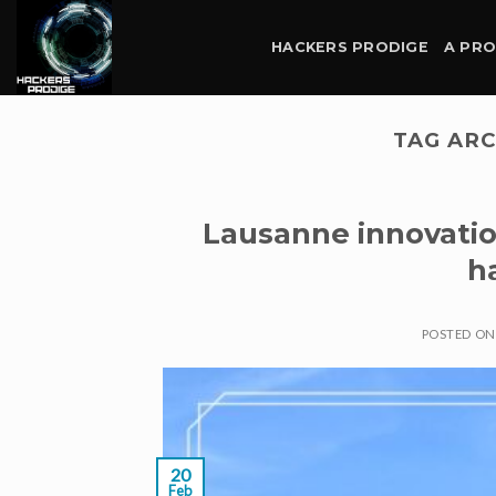
Skip
to
HACKERS PRODIGE
A PR
content
TAG ARC
Lausanne innovation
h
POSTED O
20
Feb