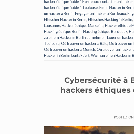
hacker éthique fiable à Bordeaux
,
contacter un hacker 
hacker éthique fiable à Toulouse
,
Einen Hacker in Berl
un hacker a Berlin
,
Engager un hacker a Bordeaux
,
Eng
Ethischer Hacker in Berlin
,
Ethisches Hacking in Berlin
,
Lausanne
,
Hacker éthique Marseille
,
Hacker éthique 
Hacking éthique Berlin
,
Hacking éthique Bordeaux
,
Ha
zu einem Hacker in Berlin aufnehmen
,
Louer un hacker 
Toulouse
,
Où trouver un hacker a Bâle
,
Où trouver un 
Où trouver un hacker a Munich
,
Où trouver un hacker 
Hacker in Berlin kontaktiert
,
Wo man einen Hacker in Be
Cybersécurité à 
hackers éthiques 
POSTED O