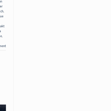
un
er
ich
,
que
akt
a
le
,
ment