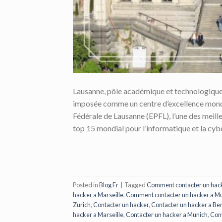
Lausanne, pôle académique et technologique 
imposée comme un centre d’excellence mondia
Fédérale de Lausanne (EPFL), l’une des meill
top 15 mondial pour l’informatique et la cybe
Posted in
Blog Fr
|
Tagged
Comment contacter un hack
hacker a Marseille
,
Comment contacter un hacker a M
Zurich
,
Contacter un hacker
,
Contacter un hacker a Ber
hacker a Marseille
,
Contacter un hacker a Munich
,
Cont