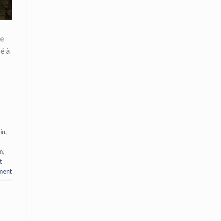
pe
é à
lin
,
en
,
t
ment