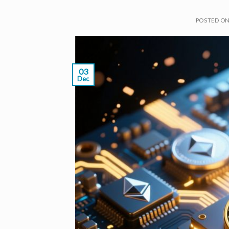
POSTED O
03
Dec