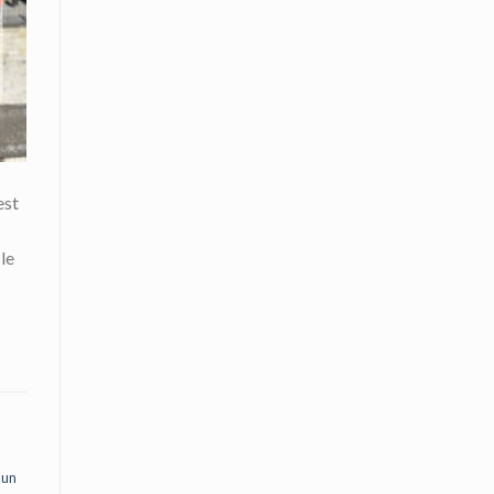
est
le
n
 un