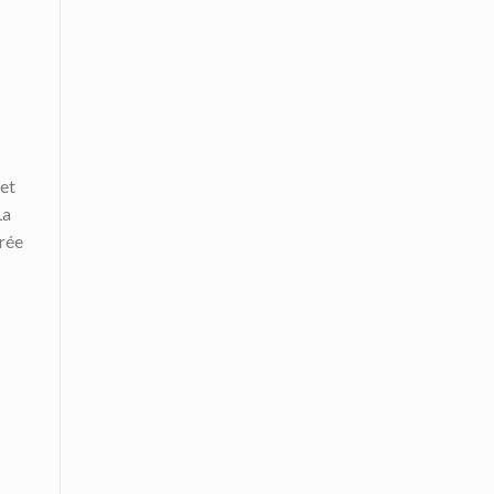
et
La
rée