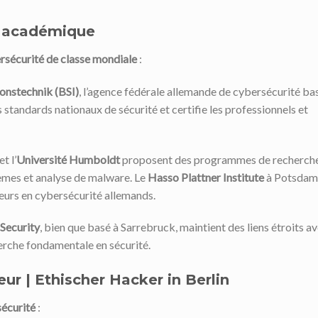
et académique
ersécurité de classe mondiale
:
ionstechnik (BSI)
, l’agence fédérale allemande de cybersécurité ba
s standards nationaux de sécurité et certifie les professionnels et
et l’
Université Humboldt
proposent des programmes de recherch
èmes et analyse de malware. Le
Hasso Plattner Institute
à Potsdam
nieurs en cybersécurité allemands.
Security
, bien que basé à Sarrebruck, maintient des liens étroits a
herche fondamentale en sécurité.
ur | Ethischer Hacker in Berlin
sécurité
: