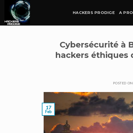
Skip
to
HACKERS PRODIGE
A PR
content
Cybersécurité à 
hackers éthiques 
POSTED O
17
Feb