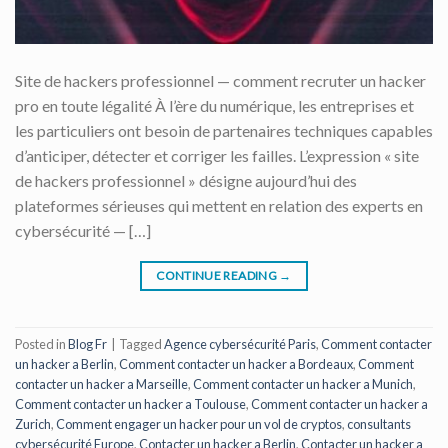
Site de hackers professionnel — comment recruter un hacker
pro en toute légalité À l’ère du numérique, les entreprises et
les particuliers ont besoin de partenaires techniques capables
d’anticiper, détecter et corriger les failles. L’expression « site
de hackers professionnel » désigne aujourd’hui des
plateformes sérieuses qui mettent en relation des experts en
cybersécurité — […]
CONTINUE READING
→
Posted in
Blog Fr
|
Tagged
Agence cybersécurité Paris
,
Comment contacter
un hacker a Berlin
,
Comment contacter un hacker a Bordeaux
,
Comment
contacter un hacker a Marseille
,
Comment contacter un hacker a Munich
,
Comment contacter un hacker a Toulouse
,
Comment contacter un hacker a
Zurich
,
Comment engager un hacker pour un vol de cryptos
,
consultants
cybersécurité Europe
,
Contacter un hacker a Berlin
,
Contacter un hacker a