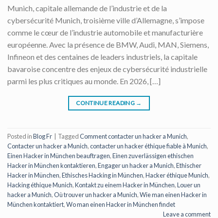
Munich, capitale allemande de l’industrie et de la
cybersécurité Munich, troisième ville d’Allemagne, s’impose
comme le cœur de l’industrie automobile et manufacturière
européenne. Avec la présence de BMW, Audi, MAN, Siemens,
Infineon et des centaines de leaders industriels, la capitale
bavaroise concentre des enjeux de cybersécurité industrielle
parmi les plus critiques au monde. En 2026, […]
CONTINUE READING
→
Posted in
Blog Fr
|
Tagged
Comment contacter un hacker a Munich
,
Contacter un hacker a Munich
,
contacter un hacker éthique fiable à Munich
,
Einen Hacker in München beauftragen
,
Einen zuverlässigen ethischen
Hacker in München kontaktieren
,
Engager un hacker a Munich
,
Ethischer
Hacker in München
,
Ethisches Hacking in München
,
Hacker éthique Munich
,
Hacking éthique Munich
,
Kontakt zu einem Hacker in München
,
Louer un
hacker a Munich
,
Où trouver un hacker a Munich
,
Wie man einen Hacker in
München kontaktiert
,
Wo man einen Hacker in München findet
Leave a comment