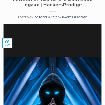
légaux | HackersProdige
POSTED ON
OCTOBER 8, 2025
BY
HACKERSPRODIGE
08
Oct