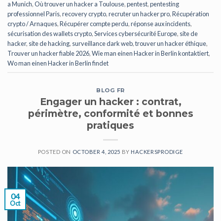
a Munich
,
Où trouver un hacker a Toulouse
,
pentest
,
pentesting
professionnel Paris
,
recovery crypto
,
recruter un hacker pro
,
Récupération
crypto / Arnaques
,
Récupérer compte perdu
,
réponse aux incidents
,
sécurisation des wallets crypto
,
Services cybersécurité Europe
,
site de
hacker
,
site de hacking
,
surveillance dark web
,
trouver un hacker éthique
,
Trouver un hacker fiable 2026
,
Wie man einen Hacker in Berlin kontaktiert
,
Wo man einen Hacker in Berlin findet
BLOG FR
Engager un hacker : contrat,
périmètre, conformité et bonnes
pratiques
POSTED ON
OCTOBER 4, 2025
BY
HACKERSPRODIGE
04
Oct