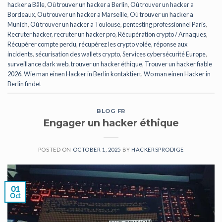
hacker a Bâle
,
Où trouver un hacker a Berlin
,
Où trouver un hacker a
Bordeaux
,
Ou trouver un hacker a Marseille
,
Où trouver un hacker a
Munich
,
Où trouver un hacker a Toulouse
,
pentesting professionnel Paris
,
Recruter hacker
,
recruter un hacker pro
,
Récupération crypto / Arnaques
,
Récupérer compte perdu
,
récupérez les crypto volée
,
réponse aux
incidents
,
sécurisation des wallets crypto
,
Services cybersécurité Europe
,
surveillance dark web
,
trouver un hacker éthique
,
Trouver un hacker fiable
2026
,
Wie man einen Hacker in Berlin kontaktiert
,
Wo man einen Hacker in
Berlin findet
BLOG FR
Engager un hacker éthique
POSTED ON
OCTOBER 1, 2025
BY
HACKERSPRODIGE
01
Oct