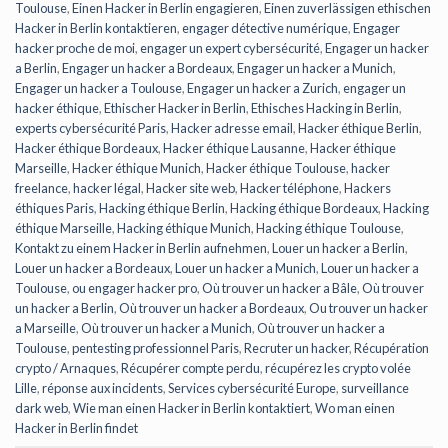
Toulouse
,
Einen Hacker in Berlin engagieren
,
Einen zuverlässigen ethischen
Hacker in Berlin kontaktieren
,
engager détective numérique
,
Engager
hacker proche de moi
,
engager un expert cybersécurité
,
Engager un hacker
a Berlin
,
Engager un hacker a Bordeaux
,
Engager un hacker a Munich
,
Engager un hacker a Toulouse
,
Engager un hacker a Zurich
,
engager un
hacker éthique
,
Ethischer Hacker in Berlin
,
Ethisches Hacking in Berlin
,
experts cybersécurité Paris
,
Hacker adresse email
,
Hacker éthique Berlin
,
Hacker éthique Bordeaux
,
Hacker éthique Lausanne
,
Hacker éthique
Marseille
,
Hacker éthique Munich
,
Hacker éthique Toulouse
,
hacker
freelance
,
hacker légal
,
Hacker site web
,
Hacker téléphone
,
Hackers
éthiques Paris
,
Hacking éthique Berlin
,
Hacking éthique Bordeaux
,
Hacking
éthique Marseille
,
Hacking éthique Munich
,
Hacking éthique Toulouse
,
Kontakt zu einem Hacker in Berlin aufnehmen
,
Louer un hacker a Berlin
,
Louer un hacker a Bordeaux
,
Louer un hacker a Munich
,
Louer un hacker a
Toulouse
,
ou engager hacker pro
,
Où trouver un hacker a Bâle
,
Où trouver
un hacker a Berlin
,
Où trouver un hacker a Bordeaux
,
Ou trouver un hacker
a Marseille
,
Où trouver un hacker a Munich
,
Où trouver un hacker a
Toulouse
,
pentesting professionnel Paris
,
Recruter un hacker
,
Récupération
crypto / Arnaques
,
Récupérer compte perdu
,
récupérez les crypto volée
Lille
,
réponse aux incidents
,
Services cybersécurité Europe
,
surveillance
dark web
,
Wie man einen Hacker in Berlin kontaktiert
,
Wo man einen
Hacker in Berlin findet