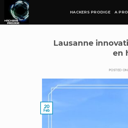
Skip
to
HACKERS PRODIGE
A PR
content
Lausanne innovatio
en 
POSTED O
20
Feb