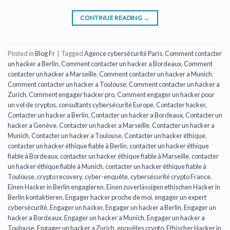
CONTINUE READING
→
Posted in
Blog Fr
|
Tagged
Agence cybersécurité Paris
,
Comment contacter
un hacker a Berlin
,
Comment contacter un hacker a Bordeaux
,
Comment
contacter un hacker a Marseille
,
Comment contacter un hacker a Munich
,
Comment contacter un hacker a Toulouse
,
Comment contacter un hacker a
Zurich
,
Comment engager hacker pro
,
Comment engager un hacker pour
un vol de cryptos
,
consultants cybersécurité Europe
,
Contacter hacker
,
Contacter un hacker a Berlin
,
Contacter un hacker a Bordeaux
,
Contacter un
hacker a Genève
,
Contacter un hacker a Marseille
,
Contacter un hacker a
Munich
,
Contacter un hacker a Toulouse
,
Contacter un hacker éthique
,
contacter un hacker éthique fiable à Berlin
,
contacter un hacker éthique
fiable à Bordeaux
,
contacter un hacker éthique fiable à Marseille
,
contacter
un hacker éthique fiable à Munich
,
contacter un hacker éthique fiable à
Toulouse
,
crypto recovery
,
cyber-enquête
,
cybersécurité crypto France
,
Einen Hacker in Berlin engagieren
,
Einen zuverlässigen ethischen Hacker in
Berlin kontaktieren
,
Engager hacker proche de moi
,
engager un expert
cybersécurité
,
Engager un hacker
,
Engager un hacker a Berlin
,
Engager un
hacker a Bordeaux
,
Engager un hacker a Munich
,
Engager un hacker a
Toulouse
,
Engager un hacker a Zurich
,
enquêtes crypto
,
Ethischer Hacker in