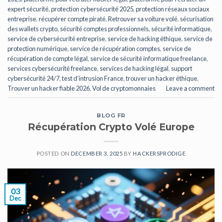
expert sécurité
,
protection cybersécurité 2025
,
protection réseaux sociaux
entreprise
,
récupérer compte piraté
,
Retrouver sa voiture volé
,
sécurisation
des wallets crypto
,
sécurité comptes professionnels
,
sécurité informatique
,
service de cybersécurité entreprise
,
service de hacking éthique
,
service de
protection numérique
,
service de récupération comptes
,
service de
récupération de compte légal
,
service de sécurité informatique freelance
,
services cybersécurité freelance
,
services de hacking légal
,
support
cybersécurité 24/7
,
test d’intrusion France
,
trouver un hacker éthique
,
Trouver un hacker fiable 2026
,
Vol de cryptomonnaies
Leave a comment
BLOG FR
Récupération Crypto Volé Europe
POSTED ON
DECEMBER 3, 2025
BY
HACKERSPRODIGE
03
Dec