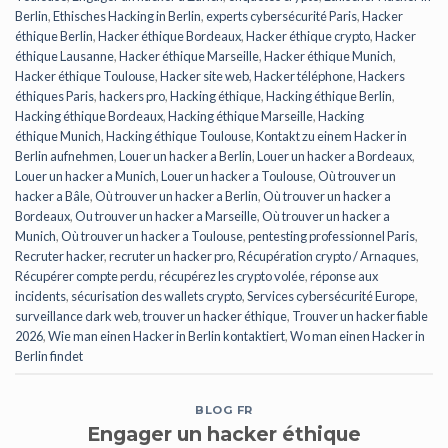
Berlin
,
Ethisches Hacking in Berlin
,
experts cybersécurité Paris
,
Hacker
éthique Berlin
,
Hacker éthique Bordeaux
,
Hacker éthique crypto
,
Hacker
éthique Lausanne
,
Hacker éthique Marseille
,
Hacker éthique Munich
,
Hacker éthique Toulouse
,
Hacker site web
,
Hacker téléphone
,
Hackers
éthiques Paris
,
hackers pro
,
Hacking éthique
,
Hacking éthique Berlin
,
Hacking éthique Bordeaux
,
Hacking éthique Marseille
,
Hacking
éthique Munich
,
Hacking éthique Toulouse
,
Kontakt zu einem Hacker in
Berlin aufnehmen
,
Louer un hacker a Berlin
,
Louer un hacker a Bordeaux
,
Louer un hacker a Munich
,
Louer un hacker a Toulouse
,
Où trouver un
hacker a Bâle
,
Où trouver un hacker a Berlin
,
Où trouver un hacker a
Bordeaux
,
Ou trouver un hacker a Marseille
,
Où trouver un hacker a
Munich
,
Où trouver un hacker a Toulouse
,
pentesting professionnel Paris
,
Recruter hacker
,
recruter un hacker pro
,
Récupération crypto / Arnaques
,
Récupérer compte perdu
,
récupérez les crypto volée
,
réponse aux
incidents
,
sécurisation des wallets crypto
,
Services cybersécurité Europe
,
surveillance dark web
,
trouver un hacker éthique
,
Trouver un hacker fiable
2026
,
Wie man einen Hacker in Berlin kontaktiert
,
Wo man einen Hacker in
Berlin findet
BLOG FR
Engager un hacker éthique