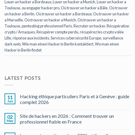
Louer un hacker a Bordeaux
,
Louer un hacker a Munich
,
Louer un hacker a
Toulouse
,
ou engager hacker pro
,
Où trouver un hacker a Bâle
,
Où trouver
un hacker a Berlin
,
Où trouver un hacker a Bordeaux
,
Ou trouver un hacker
a Marseille
,
Où trouver un hacker a Munich
,
Où trouver un hacker a
Toulouse
,
pentesting professionnel Paris
,
Recruter un hacker
,
Récupération
crypto / Arnaques
,
Récupérer compte perdu
,
récupérez les crypto volée
Lille
,
réponse aux incidents
,
Services cybersécurité Europe
,
surveillance
dark web
,
Wie man einen Hacker in Berlin kontaktiert
,
Wo man einen
Hacker in Berlin findet
LATEST POSTS
Hacking éthique particuliers Paris et à Genève : guide
11
Jun
complet 2026
Site de hackers en 2026 : Comment trouver un
02
May
professionnel fiable en France