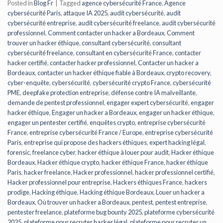
Posted in
Blog Fr
|
Tagged
agence cybersécurité France
,
Agence
cybersécurité Paris
,
attaque IA 2025
,
audit cybersécurité
,
audit
cybersécurité entreprise
,
audit cybersécurité freelance
,
audit cybersécurité
professionnel
,
Comment contacter un hacker a Bordeaux
,
Comment
trouver un hacker éthique
,
consultant cybersécurité
,
consultant
cybersécurité freelance
,
consultant en cybersécurité France
,
contacter
hacker certifié
,
contacter hacker professionnel
,
Contacter un hacker a
Bordeaux
,
contacter un hacker éthique fiable à Bordeaux
,
crypto recovery
,
cyber-enquête
,
cybersécurité
,
cybersécurité crypto France
,
cybersécurité
PME
,
deepfake protection entreprise
,
défense contre IA malveillante
,
demande de pentest professionnel
,
engager expert cybersécurité
,
engager
hacker éthique
,
Engager un hacker a Bordeaux
,
engager un hacker éthique
,
engager un pentester certifié
,
enquêtes crypto
,
entreprise cybersécurité
France
,
entreprise cybersécurité France / Europe
,
entreprise cybersécurité
Paris
,
entreprise qui propose des hackers éthiques
,
expert hacking légal
,
forensic
,
freelance cyber
,
hacker éthique à louer pour audit
,
Hacker éthique
Bordeaux
,
Hacker éthique crypto
,
hacker éthique France
,
hacker éthique
Paris
,
hacker freelance
,
Hacker professionnel
,
hacker professionnel certifié
,
Hacker professionnel pour entreprise
,
Hackers éthiques France
,
hackers
prodige
,
Hacking éthique
,
Hacking éthique Bordeaux
,
Louer un hacker a
Bordeaux
,
Où trouver un hacker a Bordeaux
,
pentest
,
pentest entreprise
,
pentester freelance
,
plateforme bug bounty 2025
,
plateforme cybersécurité
2025
,
plateforme pour recruter hacker légal
,
plateforme pour recruter un