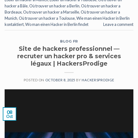
hacker a Bâle
,
Où trouver un hacker a Berlin
,
Où trouver un hacker a
Bordeaux
,
Ou trouver un hacker a Marseille
,
Où trouver un hacker a
Munich
,
Où trouver un hacker a Toulouse
,
Wie man einen Hacker in Berlin
kontaktiert
,
Wo man einen Hacker in Berlin findet
Leave a comment
BLOG FR
Site de hackers professionnel —
recruter un hacker pro & services
légaux | HackersProdige
POSTED ON
OCTOBER 8, 2025
BY
HACKERSPRODIGE
08
Oct