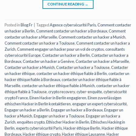
CONTINUE READING
→
Posted in
Blog Fr
|
Tagged
Agence cybersécurité Paris
,
Comment contacter
un hacker a Berlin
,
Comment contacter un hacker a Bordeaux
,
Comment
contacter un hacker a Marseille
,
Comment contacter un hacker a Munich
,
Comment contacter un hacker a Toulouse
,
Comment contacter un hacker a
Zurich
,
Comment engager un hacker pour un vol de cryptos
,
consultants
cybersécurité Europe
,
Contacter un hacker a Berlin
,
Contacter un hacker a
Bordeaux
,
Contacter un hacker a Genève
,
Contacter un hacker a Marseille
,
Contacter un hacker a Munich
,
Contacter un hacker a Toulouse
,
Contacter
un hacker éthique
,
contacter un hacker éthique fiable à Berlin
,
contacter un
hacker éthique fiable à Bordeaux
,
contacter un hacker éthique fiable à
Marseille
,
contacter un hacker éthique fiable à Munich
,
contacter un hacker
éthique fiable à Toulouse
,
crypto recovery
,
cyber-enquête
,
cybersécurité
crypto France
,
Einen Hacker in Berlin engagieren
,
Einen zuverlässigen
ethischen Hacker in Berlin kontaktieren
,
engager un expert cybersécurité
,
Engager un hacker a Berlin
,
Engager un hacker a Bordeaux
,
Engager un
hacker a Munich
,
Engager un hacker a Toulouse
,
Engager un hacker a
Zurich
,
enquêtes crypto
,
Ethischer Hacker in Berlin
,
Ethisches Hacking in
Berlin
,
experts cybersécurité Paris
,
Hacker éthique Berlin
,
Hacker éthique
Bordeaux
,
Hacker éthique crypto
,
Hacker éthique Lausanne
,
Hacker