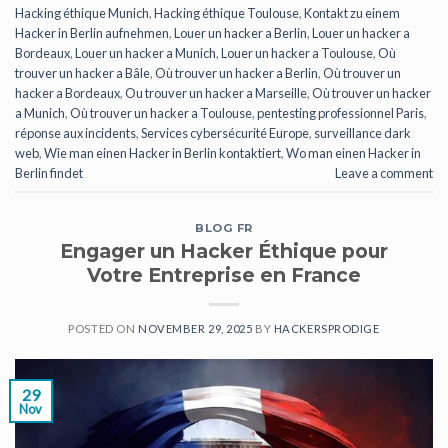
Hacking éthique Munich
,
Hacking éthique Toulouse
,
Kontakt zu einem
Hacker in Berlin aufnehmen
,
Louer un hacker a Berlin
,
Louer un hacker a
Bordeaux
,
Louer un hacker a Munich
,
Louer un hacker a Toulouse
,
Où
trouver un hacker a Bâle
,
Où trouver un hacker a Berlin
,
Où trouver un
hacker a Bordeaux
,
Ou trouver un hacker a Marseille
,
Où trouver un hacker
a Munich
,
Où trouver un hacker a Toulouse
,
pentesting professionnel Paris
,
réponse aux incidents
,
Services cybersécurité Europe
,
surveillance dark
web
,
Wie man einen Hacker in Berlin kontaktiert
,
Wo man einen Hacker in
Berlin findet
Leave a comment
BLOG FR
Engager un Hacker Éthique pour
Votre Entreprise en France
POSTED ON
NOVEMBER 29, 2025
BY
HACKERSPRODIGE
29
Nov