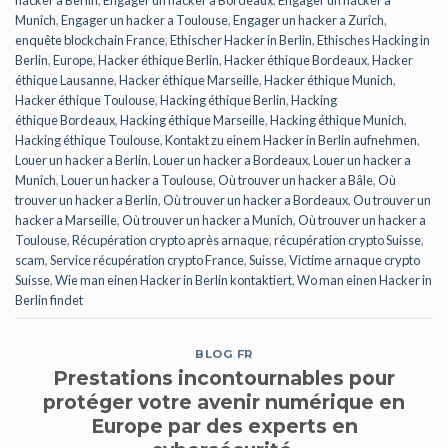
Munich
,
Engager un hacker a Toulouse
,
Engager un hacker a Zurich
,
enquête blockchain France
,
Ethischer Hacker in Berlin
,
Ethisches Hacking in
Berlin
,
Europe
,
Hacker éthique Berlin
,
Hacker éthique Bordeaux
,
Hacker
éthique Lausanne
,
Hacker éthique Marseille
,
Hacker éthique Munich
,
Hacker éthique Toulouse
,
Hacking éthique Berlin
,
Hacking
éthique Bordeaux
,
Hacking éthique Marseille
,
Hacking éthique Munich
,
Hacking éthique Toulouse
,
Kontakt zu einem Hacker in Berlin aufnehmen
,
Louer un hacker a Berlin
,
Louer un hacker a Bordeaux
,
Louer un hacker a
Munich
,
Louer un hacker a Toulouse
,
Où trouver un hacker a Bâle
,
Où
trouver un hacker a Berlin
,
Où trouver un hacker a Bordeaux
,
Ou trouver un
hacker a Marseille
,
Où trouver un hacker a Munich
,
Où trouver un hacker a
Toulouse
,
Récupération crypto après arnaque
,
récupération crypto Suisse
,
scam
,
Service récupération crypto France
,
Suisse
,
Victime arnaque crypto
Suisse
,
Wie man einen Hacker in Berlin kontaktiert
,
Wo man einen Hacker in
Berlin findet
BLOG FR
Prestations incontournables pour
protéger votre avenir numérique en
Europe par des experts en