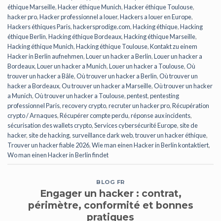
éthique Marseille
,
Hacker éthique Munich
,
Hacker éthique Toulouse
,
hacker pro
,
Hacker professionnel a louer
,
Hackers a louer en Europe
,
Hackers éthiques Paris
,
hackersprodige.com
,
Hacking éthique
,
Hacking
éthique Berlin
,
Hacking éthique Bordeaux
,
Hacking éthique Marseille
,
Hacking éthique Munich
,
Hacking éthique Toulouse
,
Kontakt zu einem
Hacker in Berlin aufnehmen
,
Louer un hacker a Berlin
,
Louer un hacker a
Bordeaux
,
Louer un hacker a Munich
,
Louer un hacker a Toulouse
,
Où
trouver un hacker a Bâle
,
Où trouver un hacker a Berlin
,
Où trouver un
hacker a Bordeaux
,
Ou trouver un hacker a Marseille
,
Où trouver un hacker
a Munich
,
Où trouver un hacker a Toulouse
,
pentest
,
pentesting
professionnel Paris
,
recovery crypto
,
recruter un hacker pro
,
Récupération
crypto / Arnaques
,
Récupérer compte perdu
,
réponse aux incidents
,
sécurisation des wallets crypto
,
Services cybersécurité Europe
,
site de
hacker
,
site de hacking
,
surveillance dark web
,
trouver un hacker éthique
,
Trouver un hacker fiable 2026
,
Wie man einen Hacker in Berlin kontaktiert
,
Wo man einen Hacker in Berlin findet
BLOG FR
Engager un hacker : contrat,
périmètre, conformité et bonnes
pratiques