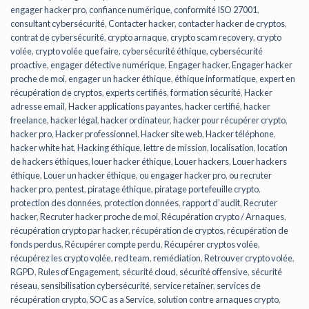
engager hacker pro
,
confiance numérique
,
conformité ISO 27001
,
consultant cybersécurité
,
Contacter hacker
,
contacter hacker de cryptos
,
contrat de cybersécurité
,
crypto arnaque
,
crypto scam recovery
,
crypto
volée
,
crypto volée que faire
,
cybersécurité éthique
,
cybersécurité
proactive
,
engager détective numérique
,
Engager hacker
,
Engager hacker
proche de moi
,
engager un hacker éthique
,
éthique informatique
,
expert en
récupération de cryptos
,
experts certifiés
,
formation sécurité
,
Hacker
adresse email
,
Hacker applications payantes
,
hacker certifié
,
hacker
freelance
,
hacker légal
,
hacker ordinateur
,
hacker pour récupérer crypto
,
hacker pro
,
Hacker professionnel
,
Hacker site web
,
Hacker téléphone
,
hacker white hat
,
Hacking éthique
,
lettre de mission
,
localisation
,
location
de hackers éthiques
,
louer hacker éthique
,
Louer hackers
,
Louer hackers
éthique
,
Louer un hacker éthique
,
ou engager hacker pro
,
ou recruter
hacker pro
,
pentest
,
piratage éthique
,
piratage portefeuille crypto
,
protection des données
,
protection données
,
rapport d’audit
,
Recruter
hacker
,
Recruter hacker proche de moi
,
Récupération crypto / Arnaques
,
récupération crypto par hacker
,
récupération de cryptos
,
récupération de
fonds perdus
,
Récupérer compte perdu
,
Récupérer cryptos volée
,
récupérez les crypto volée
,
red team
,
remédiation
,
Retrouver crypto volée
,
RGPD
,
Rules of Engagement
,
sécurité cloud
,
sécurité offensive
,
sécurité
réseau
,
sensibilisation cybersécurité
,
service retainer
,
services de
récupération crypto
,
SOC as a Service
,
solution contre arnaques crypto
,