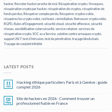
hacker
,
Recruter hacker proche de moi
,
Récupération crypto / Arnaques
,
récupération crypto par hacker
,
récupération de cryptos
,
récupération de
fonds perdus
,
Récupérer compte perdu
,
Récupérer cryptos volée
,
récupérez les crypto volée
,
red team
,
remédiation
,
Retrouver crypto volée
,
RGPD
,
Rules of Engagement
,
sécurité cloud
,
sécurité offensive
,
sécurité
réseau
,
sensibilisation cybersécurité
,
service retainer
,
services de
récupération crypto
,
SOC as a Service
,
solution contre arnaques crypto
,
support 24/7
,
test d’intrusion
,
test de pénétration
,
traçage blockchain
,
Traçage de conjoint infidèle
LATEST POSTS
Hacking éthique particuliers Paris et à Genève : guide
11
Jun
complet 2026
Site de hackers en 2026 : Comment trouver un
02
May
professionnel fiable en France