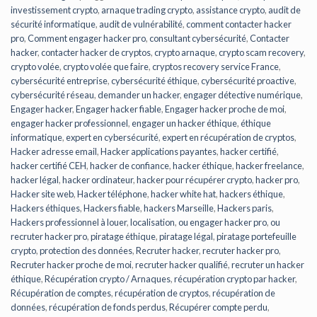
investissement crypto
,
arnaque trading crypto
,
assistance crypto
,
audit de
sécurité informatique
,
audit de vulnérabilité
,
comment contacter hacker
pro
,
Comment engager hacker pro
,
consultant cybersécurité
,
Contacter
hacker
,
contacter hacker de cryptos
,
crypto arnaque
,
crypto scam recovery
,
crypto volée
,
crypto volée que faire
,
cryptos recovery service France
,
cybersécurité entreprise
,
cybersécurité éthique
,
cybersécurité proactive
,
cybersécurité réseau
,
demander un hacker
,
engager détective numérique
,
Engager hacker
,
Engager hacker fiable
,
Engager hacker proche de moi
,
engager hacker professionnel
,
engager un hacker éthique
,
éthique
informatique
,
expert en cybersécurité
,
expert en récupération de cryptos
,
Hacker adresse email
,
Hacker applications payantes
,
hacker certifié
,
hacker certifié CEH
,
hacker de confiance
,
hacker éthique
,
hacker freelance
,
hacker légal
,
hacker ordinateur
,
hacker pour récupérer crypto
,
hacker pro
,
Hacker site web
,
Hacker téléphone
,
hacker white hat
,
hackers éthique
,
Hackers éthiques
,
Hackers fiable
,
hackers Marseille
,
Hackers paris
,
Hackers professionnel à louer
,
localisation
,
ou engager hacker pro
,
ou
recruter hacker pro
,
piratage éthique
,
piratage légal
,
piratage portefeuille
crypto
,
protection des données
,
Recruter hacker
,
recruter hacker pro
,
Recruter hacker proche de moi
,
recruter hacker qualifié
,
recruter un hacker
éthique
,
Récupération crypto / Arnaques
,
récupération crypto par hacker
,
Récupération de comptes
,
récupération de cryptos
,
récupération de
données
,
récupération de fonds perdus
,
Récupérer compte perdu
,