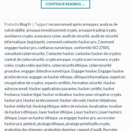
CONTINUE READING
→
Posted in
Blog Fr
|
Tagged
recouvrement après arnaques
,
analyse de
vulnérabilité
,
arnaque investissement crypto
,
arnaque trading crypto
,
assistance crypto
,
assurance cyber
,
audit de sécurité
,
audit de sécurité
informatique
,
bug bounty
,
comment contacter hacker pro
,
Comment
engager hacker pro
,
confiance numérique
,
conformité ISO 27001
,
consultant cybersécurité
,
Contacter hacker
,
contacter hacker de cryptos
,
contrat de cybersécurité
,
crypto arnaque
,
crypto scam recovery
,
crypto
volée
,
crypto volée que faire
,
cybersécurité éthique
,
cybersécurité
proactive
,
engager détective numérique
,
Engager hacker
,
Engager hacker
proche de moi
,
engager un hacker éthique
,
éthique informatique
,
expert en
récupération de cryptos
,
experts certifiés
,
formation sécurité
,
Hacker
adresse email
,
Hacker applications payantes
,
hacker certifié
,
hacker
freelance
,
hacker légal
,
hacker ordinateur
,
hacker pour récupérer crypto
,
hacker pro
,
Hacker professionnel
,
Hacker site web
,
Hacker téléphone
,
hacker white hat
,
Hacking éthique
,
lettre de mission
,
localisation
,
location
de hackers éthiques
,
louer hacker éthique
,
Louer hackers
,
Louer hackers
éthique
,
Louer un hacker éthique
,
ou engager hacker pro
,
ou recruter
hacker pro
,
pentest
,
piratage éthique
,
piratage portefeuille crypto
,
protection des données
,
protection données
,
rapport d’audit
,
Recruter