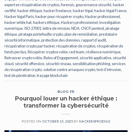
expert en récupération de cryptos
,
forensic
,
gouvernance sécurité
,
hacker
certifié
,
hacker éthique
,
hacker freelance
,
hacker légal
,
hacker légal France
,
Hacker légal Paris
,
hacker pour récupérer crypto
,
Hacker professionnel
,
hacker white hat
,
hackers éthique
,
Hackers professionnel
,
investigation
numérique
,
ISO 27001
,
lettre de mission
,
NDA
,
OSCP
,
pentest
,
piratage
éthique
,
piratage portefeuille crypto
,
plan de remédiation
,
prestataire
sécurité informatique
,
protection des données
,
rapport d’audit
,
récupération crypto par hacker
,
récupération de cryptos
,
récupération de
fonds perdus
,
Récupérer cryptos volée
,
red team
,
résilience numérique
,
Retrouver crypto volée
,
Rules of Engagement
,
sécurité applicative
,
sécurité
cloud
,
sécurité offensive
,
sécurité réseau
,
sensibilisation phishing
,
services
de récupération crypto
,
solution contre arnaques crypto
,
test d’intrusion
,
test de pénétration
,
traçage blockchain
BLOG FR
Pourquoi louer un hacker éthique :
transformer la cybersécurité
POSTED ON
OCTOBER 15, 2025
BY
HACKERSPRODIGE