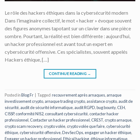
Le rôle des hackers éthiques dans la cybersécurité modern
Dans l’imaginaire collectif, le mot « hacker » évoque souvent
des figures anonymes tapotant sur un clavier dans une pièce
sombre. Pourtant, la réalité est bien différente : aujourd’hui,
un hacker professionnel est avant tout un expert en
cybersécurité offensive. Ces spécialistes, souvent appelés
Hackers éthique, […]
CONTINUE READING
→
Posted in
Blog Fr
|
Tagged
recouvrement après arnaques
,
arnaque
investissement crypto
,
arnaque trading crypto
,
assistance crypto
,
audit de
sécurité
,
audit de sécurité informatique
,
audit RGPD
,
bug bounty
,
CEH
,
CISSP
,
conformité NIS2
,
consultant cybersécurité
,
contacter hacker
professionnel
,
Contacter un hacker professionnel
,
CREST
,
crypto arnaque
,
crypto scam recovery
,
crypto volée
,
crypto volée que faire
,
cybersécurité
éthique
,
cybersécurité offensive
,
DevSecOps
,
engager un hacker éthique
,
Engager un hacker professionnel
,
Ethical hacking
,
éthique informatique
,