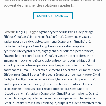
souvent de chercher des solutions rapides […]
CONTINUE READING
→
Posted in
Blog Fr
|
Tagged
Agence cybersécurité Paris
,
aide piratage
éthique Gmail
,
assistance récupération Gmail
,
Comment engager un
hacker pour un vol de cryptos
,
comment récupérer un Gmail piraté
,
contacter hacker pour Gmail
,
crypto recovery
,
cyber-enquête
,
cybersécurité crypto France
,
engager hacker pour récupérer compte
,
Engager hacker pour récupérer Gmail
,
engager hacker professionnel
,
Engager un hacker
,
enquêtes crypto
,
entreprise hacking éthique Gmail
,
expert cybersécurité récupération email
,
expert sécurité Gmail Paris
,
hacker accès Gmail
,
Hacker éthique crypto
,
hacker éthique France
,
hacker
éthique pour Gmail
,
hacker fiable pour récupérer un compte
,
hacker Gmail
Paris
,
hacker légal pour accéder à Gmail
,
hacker pour récupérer Gmail
,
hacker pour récupérer Google
,
Hacker professionnel a louer
,
hacker
professionnel France
,
hacker récupération compte Gmail
,
hacker
récupération email
,
hacker récupération Gmail France
,
hacker spécialisé
Gmail
,
Hacking éthique
,
louer hacker pour récupérer compte
,
perte de
Gmail
,
que faire si mon Gmail est bloqué
,
qui peut m’aider à retrouver mon