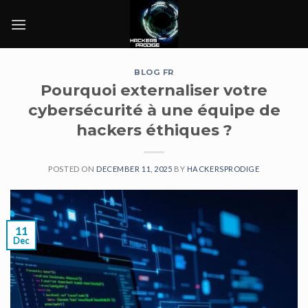
Skip
to
content
BLOG FR
Pourquoi externaliser votre
cybersécurité à une équipe de
hackers éthiques ?
POSTED ON
DECEMBER 11, 2025
BY
HACKERSPRODIGE
11
Dec