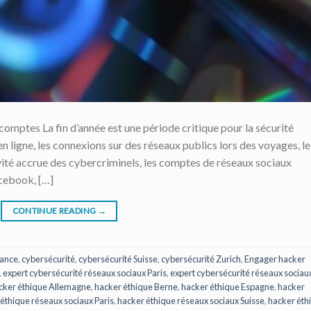
comptes La fin d’année est une période critique pour la sécurité
 ligne, les connexions sur des réseaux publics lors des voyages, le
ivité accrue des cybercriminels, les comptes de réseaux sociaux
cebook, […]
CONTINUE READING
→
rance
,
cybersécurité
,
cybersécurité Suisse
,
cybersécurité Zurich
,
Engager hacker
,
expert cybersécurité réseaux sociaux Paris
,
expert cybersécurité réseaux sociau
cker éthique Allemagne
,
hacker éthique Berne
,
hacker éthique Espagne
,
hacker
éthique réseaux sociaux Paris
,
hacker éthique réseaux sociaux Suisse
,
hacker éth