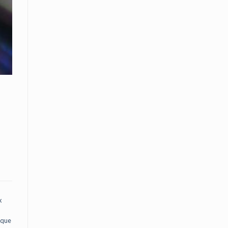
x
ique