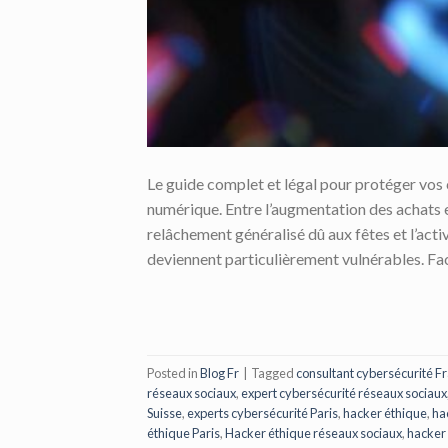
Le guide complet et légal pour protéger vos 
numérique. Entre l’augmentation des achats en
relâchement généralisé dû aux fêtes et l’act
deviennent particulièrement vulnérables. Fa
Posted in
Blog Fr
|
Tagged
consultant cybersécurité F
réseaux sociaux
,
expert cybersécurité réseaux sociaux
Suisse
,
experts cybersécurité Paris
,
hacker éthique
,
ha
éthique Paris
,
Hacker éthique réseaux sociaux
,
hacker 