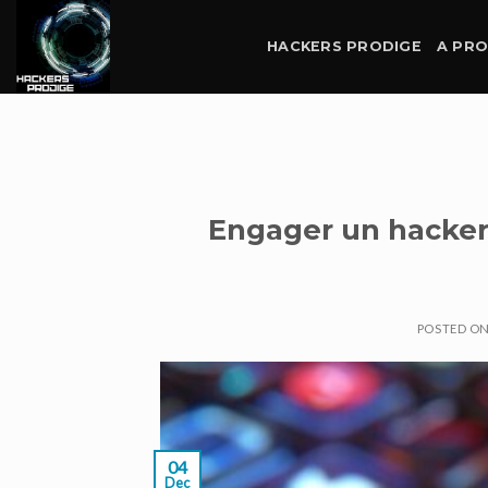
Skip
to
HACKERS PRODIGE
A PR
content
Engager un hacker 
POSTED O
04
Dec