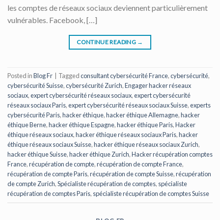
les comptes de réseaux sociaux deviennent particulièrement
vulnérables. Facebook, […]
CONTINUE READING
→
Posted in
Blog Fr
|
Tagged
consultant cybersécurité France
,
cybersécurité
,
cybersécurité Suisse
,
cybersécurité Zurich
,
Engager hacker réseaux
sociaux
,
expert cybersécurité réseaux sociaux
,
expert cybersécurité
réseaux sociaux Paris
,
expert cybersécurité réseaux sociaux Suisse
,
experts
cybersécurité Paris
,
hacker éthique
,
hacker éthique Allemagne
,
hacker
éthique Berne
,
hacker éthique Espagne
,
hacker éthique Paris
,
Hacker
éthique réseaux sociaux
,
hacker éthique réseaux sociaux Paris
,
hacker
éthique réseaux sociaux Suisse
,
hacker éthique réseaux sociaux Zurich
,
hacker éthique Suisse
,
hacker éthique Zurich
,
Hacker récupération comptes
France
,
récupération de compte
,
récupération de compte France
,
récupération de compte Paris
,
récupération de compte Suisse
,
récupération
de compte Zurich
,
Spécialiste récupération de comptes
,
spécialiste
récupération de comptes Paris
,
spécialiste récupération de comptes Suisse