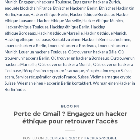
Munich
,
Engager un hacker a Toulouse
,
Engager un hacker a Zurich
,
enquête blockchain France
,
Ethischer Hacker in Berlin
,
Ethisches Hacking in
Berlin
,
Europe
,
Hacker éthique Berlin
,
Hacker éthique Bordeaux
,
Hacker
éthique Lausanne
,
Hacker éthique Marseille
,
Hacker éthique Munich
,
Hacker éthique Toulouse
,
Hacking éthique Berlin
,
Hacking
éthique Bordeaux
,
Hacking éthique Marseille
,
Hacking éthique Munich
,
Hacking éthique Toulouse
,
Kontakt zu einem Hacker in Berlin aufnehmen
,
Louer un hacker a Berlin
,
Louer un hacker a Bordeaux
,
Louer un hacker a
Munich
,
Louer un hacker a Toulouse
,
Où trouver un hacker a Bâle
,
Où
trouver un hacker a Berlin
,
Où trouver un hacker a Bordeaux
,
Ou trouver un
hacker a Marseille
,
Où trouver un hacker a Munich
,
Où trouver un hacker a
Toulouse
,
Récupération crypto après arnaque
,
récupération crypto Suisse
,
scam
,
Service récupération crypto France
,
Suisse
,
Victime arnaque crypto
Suisse
,
Wie man einen Hacker in Berlin kontaktiert
,
Wo man einen Hacker in
Berlin findet
BLOG FR
Perte de Gmail ? Engagez un hacker
éthique pour retrouver l’accès
POSTED ON
DECEMBER 3, 2025
BY
HACKERSPRODIGE