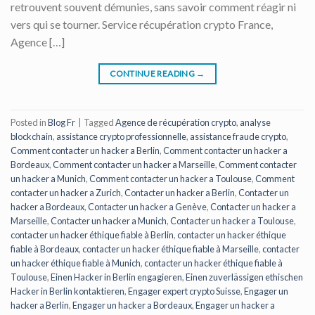
retrouvent souvent démunies, sans savoir comment réagir ni
vers qui se tourner. Service récupération crypto France,
Agence […]
CONTINUE READING
→
Posted in
Blog Fr
|
Tagged
Agence de récupération crypto
,
analyse
blockchain
,
assistance crypto professionnelle
,
assistance fraude crypto
,
Comment contacter un hacker a Berlin
,
Comment contacter un hacker a
Bordeaux
,
Comment contacter un hacker a Marseille
,
Comment contacter
un hacker a Munich
,
Comment contacter un hacker a Toulouse
,
Comment
contacter un hacker a Zurich
,
Contacter un hacker a Berlin
,
Contacter un
hacker a Bordeaux
,
Contacter un hacker a Genève
,
Contacter un hacker a
Marseille
,
Contacter un hacker a Munich
,
Contacter un hacker a Toulouse
,
contacter un hacker éthique fiable à Berlin
,
contacter un hacker éthique
fiable à Bordeaux
,
contacter un hacker éthique fiable à Marseille
,
contacter
un hacker éthique fiable à Munich
,
contacter un hacker éthique fiable à
Toulouse
,
Einen Hacker in Berlin engagieren
,
Einen zuverlässigen ethischen
Hacker in Berlin kontaktieren
,
Engager expert crypto Suisse
,
Engager un
hacker a Berlin
,
Engager un hacker a Bordeaux
,
Engager un hacker a