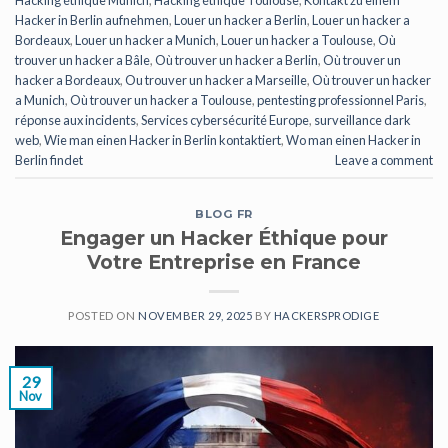
Hacker in Berlin aufnehmen
,
Louer un hacker a Berlin
,
Louer un hacker a
Bordeaux
,
Louer un hacker a Munich
,
Louer un hacker a Toulouse
,
Où
trouver un hacker a Bâle
,
Où trouver un hacker a Berlin
,
Où trouver un
hacker a Bordeaux
,
Ou trouver un hacker a Marseille
,
Où trouver un hacker
a Munich
,
Où trouver un hacker a Toulouse
,
pentesting professionnel Paris
,
réponse aux incidents
,
Services cybersécurité Europe
,
surveillance dark
web
,
Wie man einen Hacker in Berlin kontaktiert
,
Wo man einen Hacker in
Berlin findet
Leave a comment
BLOG FR
Engager un Hacker Éthique pour
Votre Entreprise en France
POSTED ON
NOVEMBER 29, 2025
BY
HACKERSPRODIGE
29
Nov