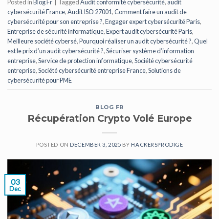
Posted in
Blog Fr
|
Tagged
Audit conformité cybersécurité
,
audit
cybersécurité France
,
Audit ISO 27001
,
Comment faire un audit de
cybersécurité pour son entreprise ?
,
Engager expert cybersécurité Paris
,
Entreprise de sécurité informatique
,
Expert audit cybersécurité Paris
,
Meilleure société cybersé
,
Pourquoi réaliser un audit cybersécurité ?
,
Quel
est le prix d’un audit cybersécurité ?
,
Sécuriser système d’information
entreprise
,
Service de protection informatique
,
Société cybersécurité
entreprise
,
Société cybersécurité entreprise France
,
Solutions de
cybersécurité pour PME
BLOG FR
Récupération Crypto Volé Europe
POSTED ON
DECEMBER 3, 2025
BY
HACKERSPRODIGE
03
Dec