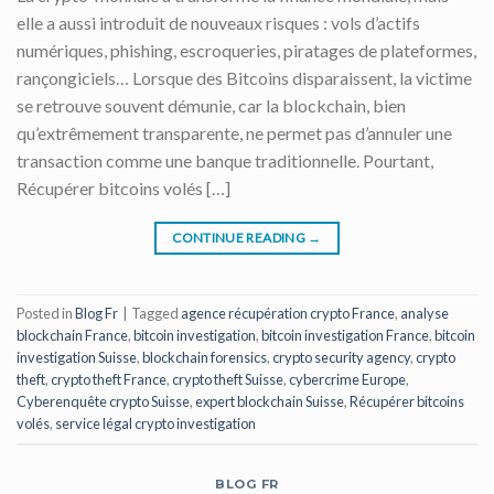
elle a aussi introduit de nouveaux risques : vols d’actifs
numériques, phishing, escroqueries, piratages de plateformes,
rançongiciels… Lorsque des Bitcoins disparaissent, la victime
se retrouve souvent démunie, car la blockchain, bien
qu’extrêmement transparente, ne permet pas d’annuler une
transaction comme une banque traditionnelle. Pourtant,
Récupérer bitcoins volés […]
CONTINUE READING
→
Posted in
Blog Fr
|
Tagged
agence récupération crypto France
,
analyse
blockchain France
,
bitcoin investigation
,
bitcoin investigation France
,
bitcoin
investigation Suisse
,
blockchain forensics
,
crypto security agency
,
crypto
theft
,
crypto theft France
,
crypto theft Suisse
,
cybercrime Europe
,
Cyberenquête crypto Suisse
,
expert blockchain Suisse
,
Récupérer bitcoins
volés
,
service légal crypto investigation
BLOG FR