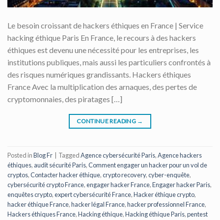
Le besoin croissant de hackers éthiques en France | Service
hacking éthique Paris En France, le recours à des hackers
éthiques est devenu une nécessité pour les entreprises, les
institutions publiques, mais aussi les particuliers confrontés à
des risques numériques grandissants. Hackers éthiques
France Avec la multiplication des arnaques, des pertes de
cryptomonnaies, des piratages […]
CONTINUE READING
→
Posted in
Blog Fr
|
Tagged
Agence cybersécurité Paris
,
Agence hackers
éthiques
,
audit sécurité Paris
,
Comment engager un hacker pour un vol de
cryptos
,
Contacter hacker éthique
,
crypto recovery
,
cyber-enquête
,
cybersécurité crypto France
,
engager hacker France
,
Engager hacker Paris
,
enquêtes crypto
,
expert cybersécurité France
,
Hacker éthique crypto
,
hacker éthique France
,
hacker légal France
,
hacker professionnel France
,
Hackers éthiques France
,
Hacking éthique
,
Hacking éthique Paris
,
pentest