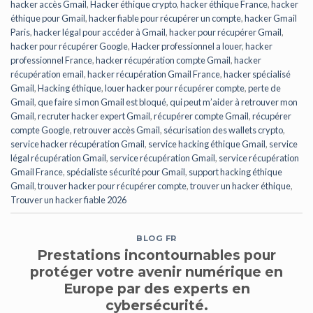
hacker accès Gmail
,
Hacker éthique crypto
,
hacker éthique France
,
hacker
éthique pour Gmail
,
hacker fiable pour récupérer un compte
,
hacker Gmail
Paris
,
hacker légal pour accéder à Gmail
,
hacker pour récupérer Gmail
,
hacker pour récupérer Google
,
Hacker professionnel a louer
,
hacker
professionnel France
,
hacker récupération compte Gmail
,
hacker
récupération email
,
hacker récupération Gmail France
,
hacker spécialisé
Gmail
,
Hacking éthique
,
louer hacker pour récupérer compte
,
perte de
Gmail
,
que faire si mon Gmail est bloqué
,
qui peut m’aider à retrouver mon
Gmail
,
recruter hacker expert Gmail
,
récupérer compte Gmail
,
récupérer
compte Google
,
retrouver accès Gmail
,
sécurisation des wallets crypto
,
service hacker récupération Gmail
,
service hacking éthique Gmail
,
service
légal récupération Gmail
,
service récupération Gmail
,
service récupération
Gmail France
,
spécialiste sécurité pour Gmail
,
support hacking éthique
Gmail
,
trouver hacker pour récupérer compte
,
trouver un hacker éthique
,
Trouver un hacker fiable 2026
BLOG FR
Prestations incontournables pour
protéger votre avenir numérique en
Europe par des experts en
cybersécurité.