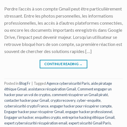
Perdre l’accès à son compte Gmail peut être particulièrement
stressant. Entre les photos personnelles, les informations
professionnelles, les accès à d’autres plateformes connectées,
ou encore les documents importants enregistrés dans Google
Drive, l’impact peut devenir majeur. Lorsqu’un utilisateur se
retrouve bloqué hors de son compte, sa première réaction est
souvent de chercher des solutions rapides […]
CONTINUE READING
→
Posted in
Blog Fr
|
Tagged
Agence cybersécurité Paris
,
aide piratage
éthique Gmail
,
assistance récupération Gmail
,
Comment engager un
hacker pour un vol de cryptos
,
comment récupérer un Gmail piraté
,
contacter hacker pour Gmail
,
crypto recovery
,
cyber-enquête
,
cybersécurité crypto France
,
engager hacker pour récupérer compte
,
Engager hacker pour récupérer Gmail
,
engager hacker professionnel
,
Engager un hacker
,
enquêtes crypto
,
entreprise hacking éthique Gmail
,
expert cybersécurité récupération email
,
expert sécurité Gmail Paris
,