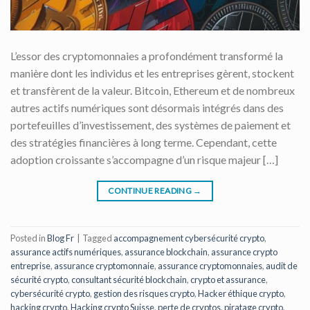
L’essor des cryptomonnaies a profondément transformé la
manière dont les individus et les entreprises gèrent, stockent
et transfèrent de la valeur. Bitcoin, Ethereum et de nombreux
autres actifs numériques sont désormais intégrés dans des
portefeuilles d’investissement, des systèmes de paiement et
des stratégies financières à long terme. Cependant, cette
adoption croissante s’accompagne d’un risque majeur […]
CONTINUE READING
→
Posted in
Blog Fr
|
Tagged
accompagnement cybersécurité crypto
,
assurance actifs numériques
,
assurance blockchain
,
assurance crypto
entreprise
,
assurance cryptomonnaie
,
assurance cryptomonnaies
,
audit de
sécurité crypto
,
consultant sécurité blockchain
,
crypto et assurance
,
cybersécurité crypto
,
gestion des risques crypto
,
Hacker éthique crypto
,
hacking crypto
,
Hacking crypto Suisse
,
perte de cryptos
,
piratage crypto
,