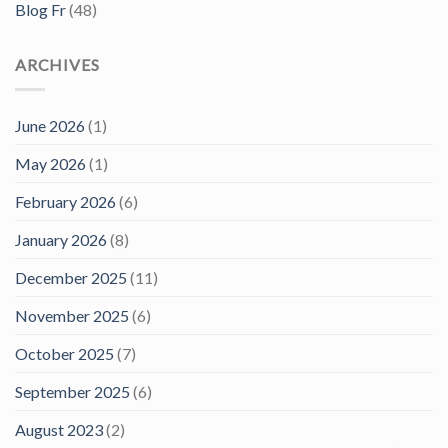
Blog Fr
(48)
ARCHIVES
June 2026
(1)
May 2026
(1)
February 2026
(6)
January 2026
(8)
December 2025
(11)
November 2025
(6)
October 2025
(7)
September 2025
(6)
August 2023
(2)