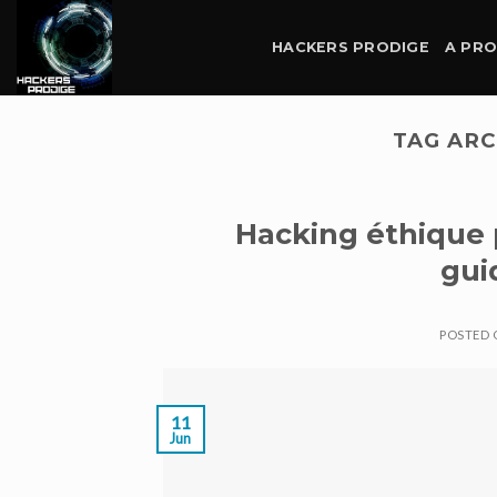
Skip
to
HACKERS PRODIGE
A PR
content
TAG ARC
Hacking éthique p
gui
POSTED
11
Jun