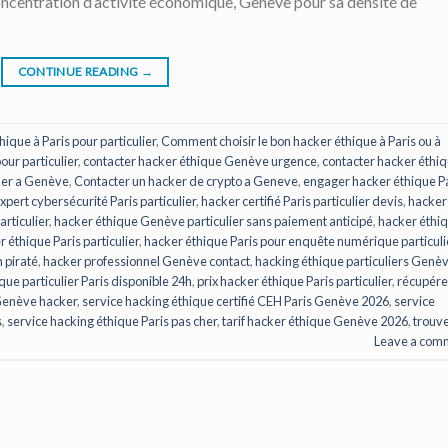
oncentration d’activité économique, Genève pour sa densité de
CONTINUE READING
→
ique à Paris pour particulier
,
Comment choisir le bon hacker éthique à Paris ou à
ur particulier
,
contacter hacker éthique Genève urgence
,
contacter hacker éthi
ker a Genève
,
Contacter un hacker de crypto a Geneve
,
engager hacker éthique P
xpert cybersécurité Paris particulier
,
hacker certifié Paris particulier devis
,
hacker
rticulier
,
hacker éthique Genève particulier sans paiement anticipé
,
hacker éthi
 éthique Paris particulier
,
hacker éthique Paris pour enquête numérique particuli
 piraté
,
hacker professionnel Genève contact
,
hacking éthique particuliers Genè
que particulier Paris disponible 24h
,
prix hacker éthique Paris particulier
,
récupére
Genève hacker
,
service hacking éthique certifié CEH Paris Genève 2026
,
service
s
,
service hacking éthique Paris pas cher
,
tarif hacker éthique Genève 2026
,
trouve
Leave a com