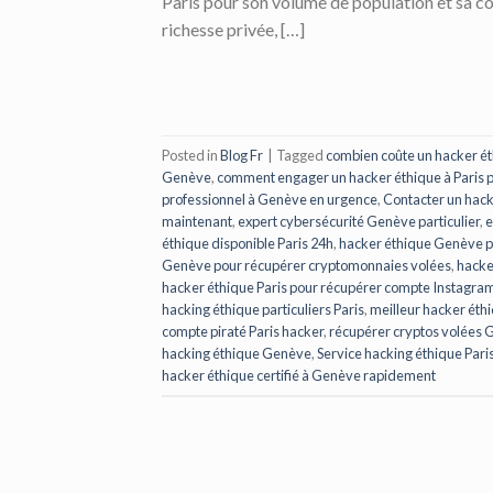
Paris pour son volume de population et sa c
richesse privée, […]
Posted in
Blog Fr
|
Tagged
combien coûte un hacker éth
Genève
,
comment engager un hacker éthique à Paris po
professionnel à Genève en urgence
,
Contacter un hac
maintenant
,
expert cybersécurité Genève particulier
,
e
éthique disponible Paris 24h
,
hacker éthique Genève pa
Genève pour récupérer cryptomonnaies volées
,
hacker
hacker éthique Paris pour récupérer compte Instagram
hacking éthique particuliers Paris
,
meilleur hacker éthi
compte piraté Paris hacker
,
récupérer cryptos volées 
hacking éthique Genève
,
Service hacking éthique Pari
hacker éthique certifié à Genève rapidement