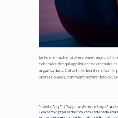
Le terme Hacker professionnel, aujourd’hui 
cybersécurité qui appliquent des techniques 
organisations. Cet article décrit en détail l
professionnels, comment recruter hacker, éval
Posted in
Blog Fr
|
Tagged
assistenza crittografica
,
cap
Comment engager hacker pro
,
consulente per la sicur
sicurezza informatica
,
crypto rubato
,
crypto rubato cos