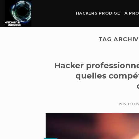
Skip
to
HACKERS PRODIGE
A PR
content
TAG ARCHIV
Hacker professionnel
quelles compét
POSTED O