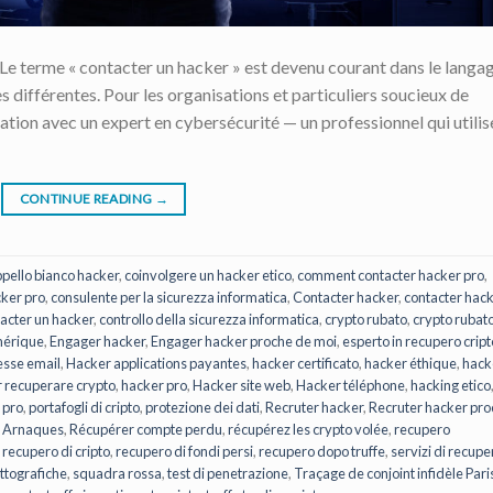
 Le terme « contacter un hacker » est devenu courant dans le langa
ès différentes. Pour les organisations et particuliers soucieux de
elation avec un expert en cybersécurité — un professionnel qui utilis
CONTINUE READING
→
pello bianco hacker
,
coinvolgere un hacker etico
,
comment contacter hacker pro
,
ker pro
,
consulente per la sicurezza informatica
,
Contacter hacker
,
contacter hac
acter un hacker
,
controllo della sicurezza informatica
,
crypto rubato
,
crypto rubat
mérique
,
Engager hacker
,
Engager hacker proche de moi
,
esperto in recupero cript
esse email
,
Hacker applications payantes
,
hacker certificato
,
hacker éthique
,
hack
r recuperare crypto
,
hacker pro
,
Hacker site web
,
Hacker téléphone
,
hacking etico
 pro
,
portafogli di cripto
,
protezione dei dati
,
Recruter hacker
,
Recruter hacker pr
/ Arnaques
,
Récupérer compte perdu
,
récupérez les crypto volée
,
recupero
,
recupero di cripto
,
recupero di fondi persi
,
recupero dopo truffe
,
servizi di recupe
ittografiche
,
squadra rossa
,
test di penetrazione
,
Traçage de conjoint infidèle Pari