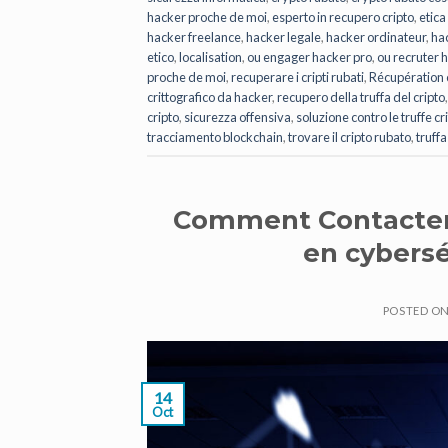
hacker proche de moi
,
esperto in recupero cripto
,
etica
hacker freelance
,
hacker legale
,
hacker ordinateur
,
ha
etico
,
localisation
,
ou engager hacker pro
,
ou recruter 
proche de moi
,
recuperare i cripti rubati
,
Récupération 
crittografico da hacker
,
recupero della truffa del cripto
cripto
,
sicurezza offensiva
,
soluzione contro le truffe cr
tracciamento blockchain
,
trovare il cripto rubato
,
truffa
Comment Contacter 
en cybersé
POSTED O
14
Oct