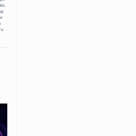
ato
,
ng
er
o
ro