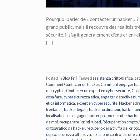
Pourquoi parler de « contacter un hacker » ?
grand public, mais il recouvre des réalités tr
sécurité, il s’agit généralement d’entrer en r
[…]
Posted in
Blog Fr
|
Tagged
assistenza crittografica
,
cap
Comment Contacter un hacker
,
Comment engager hac
de cryptos
,
Contacter un expert en cybersécurité
,
Cont
cosa fare
,
cybersicurezza etica
,
engager détective nu
etica informatica
,
expert en cybersécurité
,
Hacker adr
freelance
,
hacker legale
,
hacker ordinateur
,
hacker pe
localisation
,
ou engager hacker pro
,
ou recruter hacker
de moi
,
recuperare i cripti rubati
,
Récupération crypto 
crittografico da hacker
,
recupero della truffa del cripto
cripto
,
sicurezza offensiva
,
soluzione contro le truffe cr