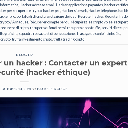
 informatica
,
Hacker adresse email
,
Hacker applications payantes
,
hacker certific
cker per recuperare crypto
,
hacker pro
,
Hacker site web
,
Hacker téléphone
,
hacki
hacker pro
,
portafogli di cripto
,
protezione dei dati
,
Recruter hacker
,
Recruter hack
crypto / Arnaques
,
Récupérer compte perdu
,
récupérez les crypto volée
,
recuper
,
recupero di cripto
,
recupero di fondi persi
,
recupero dopo truffe
,
servizi di recupe
ittografiche
,
squadra rossa
,
test di penetrazione
,
Traçage de conjoint infidèle
,
 crypto
,
truffa investimento cripto
,
truffa trading cripto
BLOG FR
un hacker : Contacter un expert
curité (hacker éthique)
N
OCTOBER 14, 2025
BY
HACKERSPRODIGE