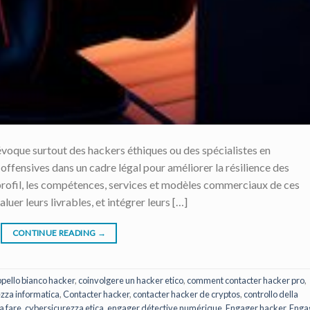
évoque surtout des hackers éthiques ou des spécialistes en
offensives dans un cadre légal pour améliorer la résilience des
e profil, les compétences, services et modèles commerciaux de ces
uer leurs livrables, et intégrer leurs […]
CONTINUE READING
→
pello bianco hacker
,
coinvolgere un hacker etico
,
comment contacter hacker pro
,
ezza informatica
,
Contacter hacker
,
contacter hacker de cryptos
,
controllo della
a fare
,
cybersicurezza etica
,
engager détective numérique
,
Engager hacker
,
Enga