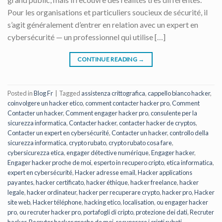
Pour les organisations et particuliers soucieux de sécurité, il
s’agit généralement d’entrer en relation avec un expert en
cybersécurité — un professionnel qui utilise […]
CONTINUE READING
→
Posted in
Blog Fr
|
Tagged
assistenza crittografica
,
cappello bianco hacker
,
coinvolgere un hacker etico
,
comment contacter hacker pro
,
Comment
Contacter un hacker
,
Comment engager hacker pro
,
consulente per la
sicurezza informatica
,
Contacter hacker
,
contacter hacker de cryptos
,
Contacter un expert en cybersécurité
,
Contacter un hacker
,
controllo della
sicurezza informatica
,
crypto rubato
,
crypto rubato cosa fare
,
cybersicurezza etica
,
engager détective numérique
,
Engager hacker
,
Engager hacker proche de moi
,
esperto in recupero cripto
,
etica informatica
,
expert en cybersécurité
,
Hacker adresse email
,
Hacker applications
payantes
,
hacker certificato
,
hacker éthique
,
hacker freelance
,
hacker
legale
,
hacker ordinateur
,
hacker per recuperare crypto
,
hacker pro
,
Hacker
site web
,
Hacker téléphone
,
hacking etico
,
localisation
,
ou engager hacker
pro
,
ou recruter hacker pro
,
portafogli di cripto
,
protezione dei dati
,
Recruter