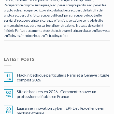
hacker
,
Recruter hacker proche de moi
,
recuperare i cripti rubati
,
Récupération crypto / Arnaques
,
Récupérer compte perdu
,
récupérez les
crypto volée
,
recupero crittografico da hacker
,
recupero della truffa del
cripto
,
recupero di cripto
,
recupero di fondi persi
,
recupero dopo truffe
,
servizi di recupero cripto
,
sicurezza offensiva
,
soluzione contro le truffe
crittografiche
,
squadra rossa
,
test di penetrazione
,
Traçage de conjoint
infidèle Paris
,
tracciamento blockchain
,
trovare il cripto rubato
,
truffa crypto
,
truffa investimento cripto
,
truffa trading cripto
LATEST POSTS
Hacking éthique particuliers Paris et à Genève : guide
11
Jun
complet 2026
Site de hackers en 2026 : Comment trouver un
02
May
professionnel fiable en France
Lausanne innovation cyber : EPFL et l’excellence en
20
Feb
hacking éthique