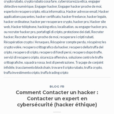
crypto rubato
,
crypto rubato cosa fare
,
cybersicurezza etica
,
engager
détective numérique
,
Engager hacker
,
Engager hacker proche de moi
,
esperto in recupero cripto
,
etica informatica
,
Hacker adresse email
,
Hacker
applications payantes
,
hacker certificato
,
hacker freelance
,
hacker legale
,
hacker ordinateur
,
hacker per recuperare crypto
,
hacker pro
,
Hacker site
web
,
Hacker téléphone
,
hacking etico
,
localisation
,
ou engager hacker pro
,
ou recruter hacker pro
,
portafogli di cripto
,
protezione dei dati
,
Recruter
hacker
,
Recruter hacker proche de moi
,
recuperare i cripti rubati
,
Récupération crypto / Arnaques
,
Récupérer compte perdu
,
récupérez les
crypto volée
,
recupero crittografico da hacker
,
recupero della truffa del
cripto
,
recupero di cripto
,
recupero di fondi persi
,
recupero dopo truffe
,
servizi di recupero cripto
,
sicurezza offensiva
,
soluzione contro le truffe
crittografiche
,
squadra rossa
,
test di penetrazione
,
Traçage de conjoint
infidèle
,
tracciamento blockchain
,
trovare il cripto rubato
,
truffa crypto
,
truffa investimento cripto
,
truffa trading cripto
BLOG FR
Comment Contacter un hacker :
Contacter un expert en
cybersécurité (hacker éthique)