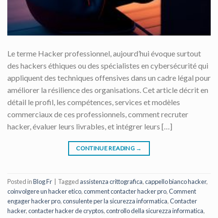
Le terme Hacker professionnel, aujourd’hui évoque surtout
des hackers éthiques ou des spécialistes en cybersécurité qui
appliquent des techniques offensives dans un cadre légal pour
améliorer la résilience des organisations. Cet article décrit en
détail le profil, les compétences, services et modèles
commerciaux de ces professionnels, comment recruter
hacker, évaluer leurs livrables, et intégrer leurs […]
CONTINUE READING
→
Posted in
Blog Fr
|
Tagged
assistenza crittografica
,
cappello bianco hacker
,
coinvolgere un hacker etico
,
comment contacter hacker pro
,
Comment
engager hacker pro
,
consulente per la sicurezza informatica
,
Contacter
hacker
,
contacter hacker de cryptos
,
controllo della sicurezza informatica
,