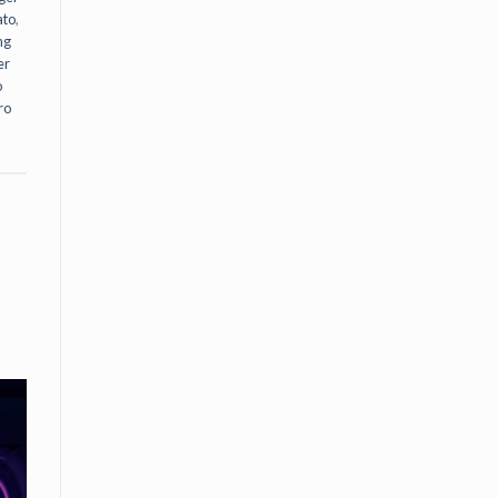
ato
,
ng
er
o
ro