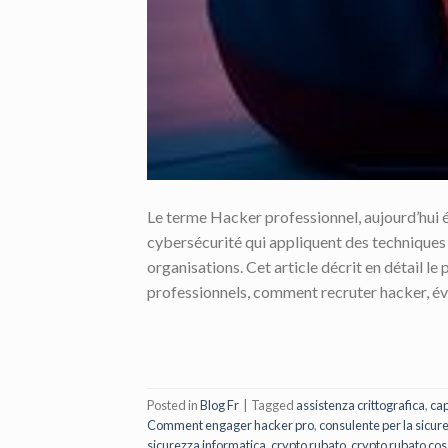
Le terme Hacker professionnel, aujourd’hui 
cybersécurité qui appliquent des techniques 
organisations. Cet article décrit en détail l
professionnels, comment recruter hacker, éval
Posted in
Blog Fr
|
Tagged
assistenza crittografica
,
cap
Comment engager hacker pro
,
consulente per la sicur
sicurezza informatica
,
crypto rubato
,
crypto rubato cos