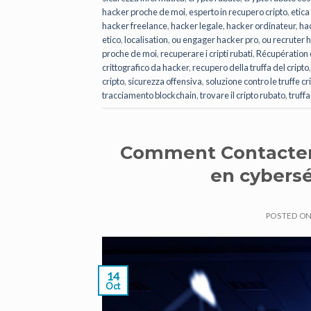
hacker proche de moi
,
esperto in recupero cripto
,
etica
hacker freelance
,
hacker legale
,
hacker ordinateur
,
ha
etico
,
localisation
,
ou engager hacker pro
,
ou recruter 
proche de moi
,
recuperare i cripti rubati
,
Récupération 
crittografico da hacker
,
recupero della truffa del cripto
cripto
,
sicurezza offensiva
,
soluzione contro le truffe cr
tracciamento blockchain
,
trovare il cripto rubato
,
truffa
Comment Contacter 
en cybersé
POSTED O
14
Oct