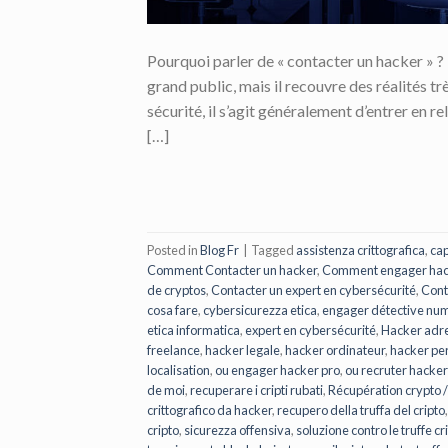
Pourquoi parler de « contacter un hacker » ?
grand public, mais il recouvre des réalités tr
sécurité, il s’agit généralement d’entrer en r
[…]
Posted in
Blog Fr
|
Tagged
assistenza crittografica
,
cap
Comment Contacter un hacker
,
Comment engager hac
de cryptos
,
Contacter un expert en cybersécurité
,
Cont
cosa fare
,
cybersicurezza etica
,
engager détective nu
etica informatica
,
expert en cybersécurité
,
Hacker adr
freelance
,
hacker legale
,
hacker ordinateur
,
hacker pe
localisation
,
ou engager hacker pro
,
ou recruter hacker
de moi
,
recuperare i cripti rubati
,
Récupération crypto 
crittografico da hacker
,
recupero della truffa del cripto
cripto
,
sicurezza offensiva
,
soluzione contro le truffe cr