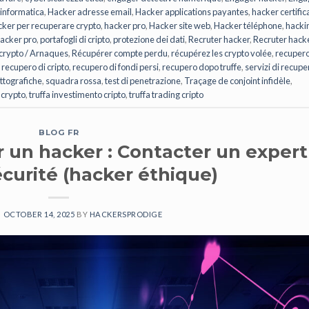
 informatica
,
Hacker adresse email
,
Hacker applications payantes
,
hacker certific
cker per recuperare crypto
,
hacker pro
,
Hacker site web
,
Hacker téléphone
,
hacki
hacker pro
,
portafogli di cripto
,
protezione dei dati
,
Recruter hacker
,
Recruter hack
crypto / Arnaques
,
Récupérer compte perdu
,
récupérez les crypto volée
,
recuper
,
recupero di cripto
,
recupero di fondi persi
,
recupero dopo truffe
,
servizi di recupe
ittografiche
,
squadra rossa
,
test di penetrazione
,
Traçage de conjoint infidèle
,
 crypto
,
truffa investimento cripto
,
truffa trading cripto
BLOG FR
un hacker : Contacter un expert
curité (hacker éthique)
N
OCTOBER 14, 2025
BY
HACKERSPRODIGE