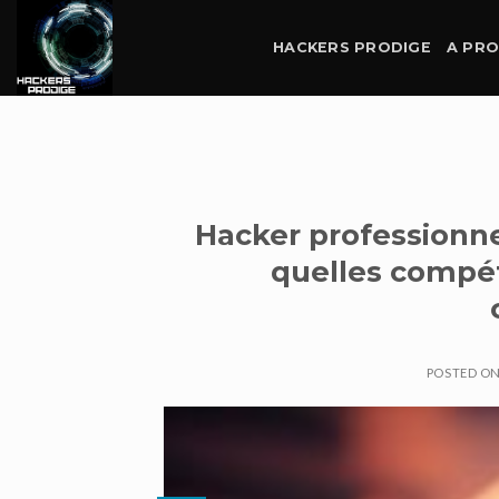
Skip
to
HACKERS PRODIGE
A PR
content
Hacker professionnel
quelles compét
POSTED O