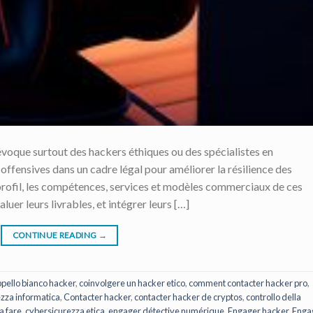
évoque surtout des hackers éthiques ou des spécialistes en
offensives dans un cadre légal pour améliorer la résilience des
e profil, les compétences, services et modèles commerciaux de ces
uer leurs livrables, et intégrer leurs […]
CONTINUE READING
→
pello bianco hacker
,
coinvolgere un hacker etico
,
comment contacter hacker pro
,
ezza informatica
,
Contacter hacker
,
contacter hacker de cryptos
,
controllo della
a fare
,
cybersicurezza etica
,
engager détective numérique
,
Engager hacker
,
Enga