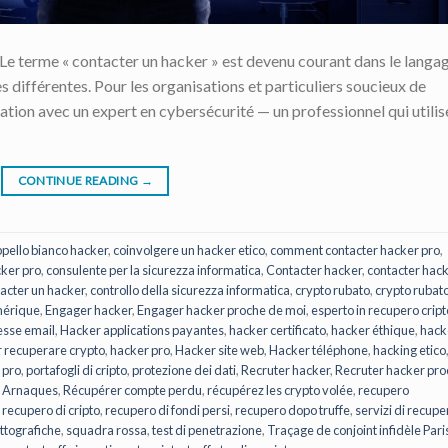
 Le terme « contacter un hacker » est devenu courant dans le langa
ès différentes. Pour les organisations et particuliers soucieux de
elation avec un expert en cybersécurité — un professionnel qui utilis
CONTINUE READING
→
pello bianco hacker
,
coinvolgere un hacker etico
,
comment contacter hacker pro
,
ker pro
,
consulente per la sicurezza informatica
,
Contacter hacker
,
contacter hac
acter un hacker
,
controllo della sicurezza informatica
,
crypto rubato
,
crypto rubat
mérique
,
Engager hacker
,
Engager hacker proche de moi
,
esperto in recupero cript
esse email
,
Hacker applications payantes
,
hacker certificato
,
hacker éthique
,
hack
r recuperare crypto
,
hacker pro
,
Hacker site web
,
Hacker téléphone
,
hacking etico
 pro
,
portafogli di cripto
,
protezione dei dati
,
Recruter hacker
,
Recruter hacker pr
/ Arnaques
,
Récupérer compte perdu
,
récupérez les crypto volée
,
recupero
,
recupero di cripto
,
recupero di fondi persi
,
recupero dopo truffe
,
servizi di recupe
ittografiche
,
squadra rossa
,
test di penetrazione
,
Traçage de conjoint infidèle Pari