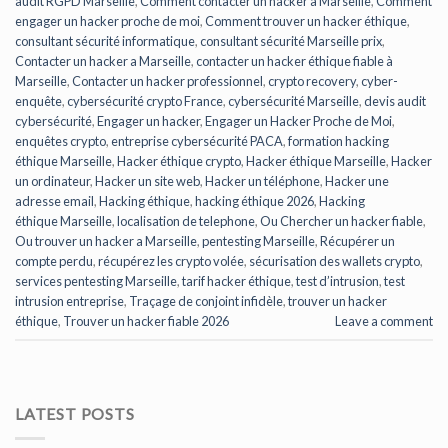
audit RGPD Marseille
,
Comment contacter un hacker a Marseille
,
Comment
engager un hacker proche de moi
,
Comment trouver un hacker éthique
,
consultant sécurité informatique
,
consultant sécurité Marseille prix
,
Contacter un hacker a Marseille
,
contacter un hacker éthique fiable à
Marseille
,
Contacter un hacker professionnel
,
crypto recovery
,
cyber-
enquête
,
cybersécurité crypto France
,
cybersécurité Marseille
,
devis audit
cybersécurité
,
Engager un hacker
,
Engager un Hacker Proche de Moi
,
enquêtes crypto
,
entreprise cybersécurité PACA
,
formation hacking
éthique Marseille
,
Hacker éthique crypto
,
Hacker éthique Marseille
,
Hacker
un ordinateur
,
Hacker un site web
,
Hacker un téléphone
,
Hacker une
adresse email
,
Hacking éthique
,
hacking éthique 2026
,
Hacking
éthique Marseille
,
localisation de telephone
,
Ou Chercher un hacker fiable
,
Ou trouver un hacker a Marseille
,
pentesting Marseille
,
Récupérer un
compte perdu
,
récupérez les crypto volée
,
sécurisation des wallets crypto
,
services pentesting Marseille
,
tarif hacker éthique
,
test d’intrusion
,
test
intrusion entreprise
,
Traçage de conjoint infidèle
,
trouver un hacker
éthique
,
Trouver un hacker fiable 2026
Leave a comment
LATEST POSTS