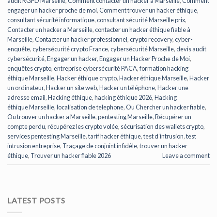
audit RGPD Marseille
,
Comment contacter un hacker a Marseille
,
Comment
engager un hacker proche de moi
,
Comment trouver un hacker éthique
,
consultant sécurité informatique
,
consultant sécurité Marseille prix
,
Contacter un hacker a Marseille
,
contacter un hacker éthique fiable à
Marseille
,
Contacter un hacker professionnel
,
crypto recovery
,
cyber-
enquête
,
cybersécurité crypto France
,
cybersécurité Marseille
,
devis audit
cybersécurité
,
Engager un hacker
,
Engager un Hacker Proche de Moi
,
enquêtes crypto
,
entreprise cybersécurité PACA
,
formation hacking
éthique Marseille
,
Hacker éthique crypto
,
Hacker éthique Marseille
,
Hacker
un ordinateur
,
Hacker un site web
,
Hacker un téléphone
,
Hacker une
adresse email
,
Hacking éthique
,
hacking éthique 2026
,
Hacking
éthique Marseille
,
localisation de telephone
,
Ou Chercher un hacker fiable
,
Ou trouver un hacker a Marseille
,
pentesting Marseille
,
Récupérer un
compte perdu
,
récupérez les crypto volée
,
sécurisation des wallets crypto
,
services pentesting Marseille
,
tarif hacker éthique
,
test d’intrusion
,
test
intrusion entreprise
,
Traçage de conjoint infidèle
,
trouver un hacker
éthique
,
Trouver un hacker fiable 2026
Leave a comment
LATEST POSTS