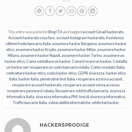
This entry was posted in
Blog ITA
and tagged
account Gmail hackerato
,
Account hackerato cosa fare
,
account Instagram hackerato
,
Assistenza
vittime frode bancaria Italia
,
assumere hacker Bergamo
,
assumere hacker
etico
,
assumere hacker Krypto
,
assumere hacker Milan
,
assumere hacker
Milano
,
assumere hacker Napoli
,
assumere hacker Torino
,
assumere un
hacker etico
,
Come contattare un hacker
,
Come trovare un hacker
,
Contatta
un hacker per recuperare un conto bancario violato
,
Conto svuotato Italia
,
contrattare hacker etico
,
costo hacker etico
,
GDPR sicurezza
,
hacker etico
Italia
,
hacker italia
,
penetration test Italia
,
recuperare accesso account
,
recuperare account hackerato
,
recuperare account senza accesso
,
recuperare password rubata
,
Recuperare soldi truffa bancaria
,
sicurezza
informatica Italia
,
sicurezza informatica PMI
,
test di sicurezza informatica
,
Truffe bancarie Italia
,
vulnerabilità informatiche
,
white hat hacker
.
HACKERSPRODIGE